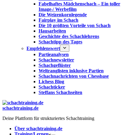
Fabelhaftes Mädchenschach – Ein toller
Image-/ Werbefilm
Die Weizenkornlegende
Fairplay im Schach
Die 10 größten Vorteile von Schach‎
Hausarbeiten
Geschichte des Schachlehrens
Schachtipp des Tages
Empfehlenswert
Partieanalysen
Schachnewsletter
Schachgeflüster
Weltranglisten inklusive Partien
Schachnachrichten von Chessbase
Lichess Blog
Schachticker
Steffans Schachseiten
schachtraining.de
Deine Plattform für strukturiertes Schachtraining
Über schachtraining.de
Training/Lernen