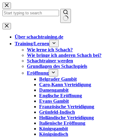
Zum
Inhalt
springen
Keine
Ergebnisse
Über schachtraining.de
Training/Lernen
Wie lerne ich Schach?
Wie bringe ich anderen Schach bei?
Schachtrainer werden
Grundlagen des Schachspiels
Eröffnung
Belgrader Gambit
Caro-Kann Verteidigung
Damengambit
Englische Eröffnung
Evans Gambit
Französische Verteidigung
Grünfeld-Indisch
Holländische Verteidigung
Italienische Eröffnung
Königsgambit
Königsindisch