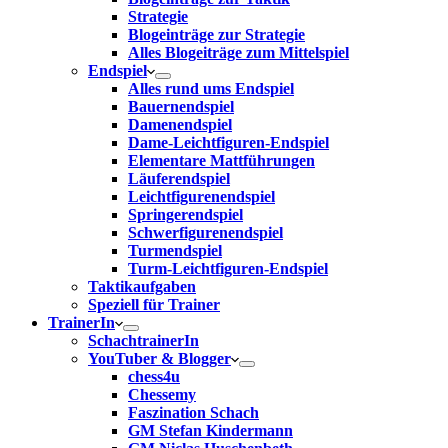
Strategie
Blogeinträge zur Strategie
Alles Blogeiträge zum Mittelspiel
Endspiel
Alles rund ums Endspiel
Bauernendspiel
Damenendspiel
Dame-Leichtfiguren-Endspiel
Elementare Mattführungen
Läuferendspiel
Leichtfigurenendspiel
Springerendspiel
Schwerfigurenendspiel
Turmendspiel
Turm-Leichtfiguren-Endspiel
Taktikaufgaben
Speziell für Trainer
TrainerIn
SchachtrainerIn
YouTuber & Blogger
chess4u
Chessemy
Faszination Schach
GM Stefan Kindermann