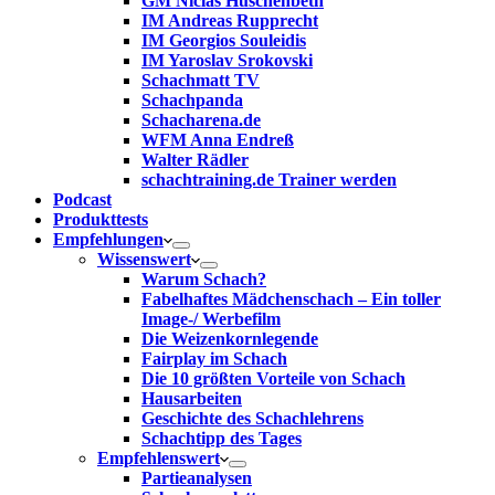
GM Niclas Huschenbeth
IM Andreas Rupprecht
IM Georgios Souleidis
IM Yaroslav Srokovski
Schachmatt TV
Schachpanda
Schacharena.de
WFM Anna Endreß
Walter Rädler
schachtraining.de Trainer werden
Podcast
Produkttests
Empfehlungen
Wissenswert
Warum Schach?
Fabelhaftes Mädchenschach – Ein toller
Image-/ Werbefilm
Die Weizenkornlegende
Fairplay im Schach
Die 10 größten Vorteile von Schach‎
Hausarbeiten
Geschichte des Schachlehrens
Schachtipp des Tages
Empfehlenswert
Partieanalysen