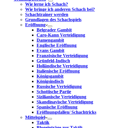
Wie lerne ich Schach?
Wie bringe ich anderen Schach bei?
Schachtrainer werden
Grundlagen des Schachspiels
Eröffnung
Belgrader Gambit
Caro-Kann Verteidigung
Damengambit
Englische Eröffnung
Evans Gambit
Französische Verteidigung
Grünfeld-Indisch
Holländische Verteidigung
Italienische Eröffnung
Königsgambit
Königsindisch
Russische Verteidigung
Schottische Partie
Sizilianische Verteidigung
Skandinavische Verteidigung
Spanische Eröffnung
Eröffnungsfallen/ Schachtricks
Mittelspiel
Taktik
Blogeinträge zur Taktik