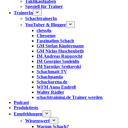
Taktikaufgaben
Speziell für Trainer
TrainerIn
SchachtrainerIn
YouTuber & Blogger
chess4u
Chessemy
Faszination Schach
GM Stefan Kindermann
GM Niclas Huschenbeth
IM Andreas Rupprecht
IM Georgios Souleidis
IM Yaroslav Srokovski
Schachmatt TV
Schachpanda
Schacharena.de
WFM Anna Endreß
Walter Rädler
schachtraining.de Trainer werden
Podcast
Produkttests
Empfehlungen
Wissenswert
Warum Schach?