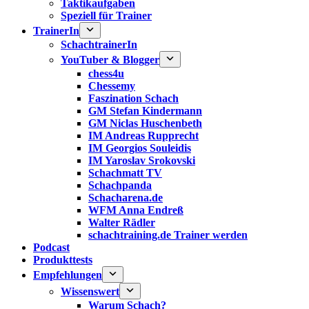
Taktikaufgaben
Speziell für Trainer
TrainerIn
SchachtrainerIn
YouTuber & Blogger
chess4u
Chessemy
Faszination Schach
GM Stefan Kindermann
GM Niclas Huschenbeth
IM Andreas Rupprecht
IM Georgios Souleidis
IM Yaroslav Srokovski
Schachmatt TV
Schachpanda
Schacharena.de
WFM Anna Endreß
Walter Rädler
schachtraining.de Trainer werden
Podcast
Produkttests
Empfehlungen
Wissenswert
Warum Schach?