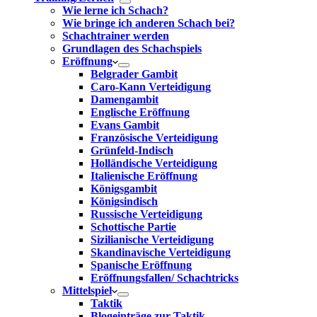
Wie lerne ich Schach?
Wie bringe ich anderen Schach bei?
Schachtrainer werden
Grundlagen des Schachspiels
Eröffnung
Belgrader Gambit
Caro-Kann Verteidigung
Damengambit
Englische Eröffnung
Evans Gambit
Französische Verteidigung
Grünfeld-Indisch
Holländische Verteidigung
Italienische Eröffnung
Königsgambit
Königsindisch
Russische Verteidigung
Schottische Partie
Sizilianische Verteidigung
Skandinavische Verteidigung
Spanische Eröffnung
Eröffnungsfallen/ Schachtricks
Mittelspiel
Taktik
Blogeinträge zur Taktik