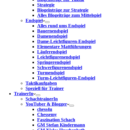
Strategie
Blogeinträge zur Strategie
Alles Blogeiträge zum Mittelspiel
Endspiel
Alles rund ums Endspiel
Bauernendspiel
Damenendspiel
Dame-Leichtfiguren-Endspiel
Elementare Mattführungen
Läuferendspiel
Leichtfigurenendspiel
Springerendspiel
Schwerfigurenendspiel
Turmendspiel
Turm-Leichtfiguren-Endspiel
Taktikaufgaben
Speziell für Trainer
TrainerIn
SchachtrainerIn
YouTuber & Blogger
chess4u
Chessemy
Faszination Schach
GM Stefan Kindermann