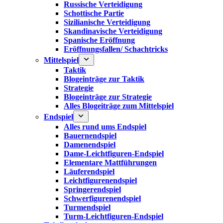
Russische Verteidigung
Schottische Partie
Sizilianische Verteidigung
Skandinavische Verteidigung
Spanische Eröffnung
Eröffnungsfallen/ Schachtricks
Mittelspiel
Taktik
Blogeinträge zur Taktik
Strategie
Blogeinträge zur Strategie
Alles Blogeiträge zum Mittelspiel
Endspiel
Alles rund ums Endspiel
Bauernendspiel
Damenendspiel
Dame-Leichtfiguren-Endspiel
Elementare Mattführungen
Läuferendspiel
Leichtfigurenendspiel
Springerendspiel
Schwerfigurenendspiel
Turmendspiel
Turm-Leichtfiguren-Endspiel