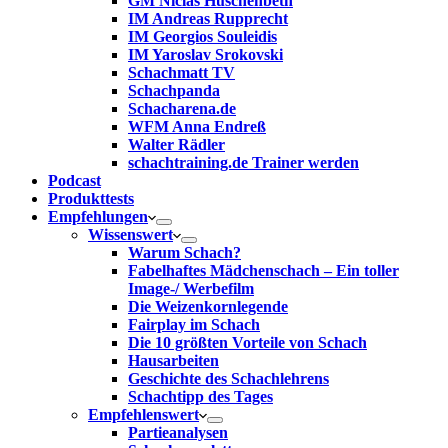
GM Niclas Huschenbeth
IM Andreas Rupprecht
IM Georgios Souleidis
IM Yaroslav Srokovski
Schachmatt TV
Schachpanda
Schacharena.de
WFM Anna Endreß
Walter Rädler
schachtraining.de Trainer werden
Podcast
Produkttests
Empfehlungen
Wissenswert
Warum Schach?
Fabelhaftes Mädchenschach – Ein toller
Image-/ Werbefilm
Die Weizenkornlegende
Fairplay im Schach
Die 10 größten Vorteile von Schach‎
Hausarbeiten
Geschichte des Schachlehrens
Schachtipp des Tages
Empfehlenswert
Partieanalysen