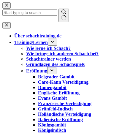
Zum
Inhalt
springen
Keine
Ergebnisse
Über schachtraining.de
Training/Lernen
Wie lerne ich Schach?
Wie bringe ich anderen Schach bei?
Schachtrainer werden
Grundlagen des Schachspiels
Eröffnung
Belgrader Gambit
Caro-Kann Verteidigung
Damengambit
Englische Eröffnung
Evans Gambit
Französische Verteidigung
Grünfeld-Indisch
Holländische Verteidigung
Italienische Eröffnung
Königsgambit
Königsindisch