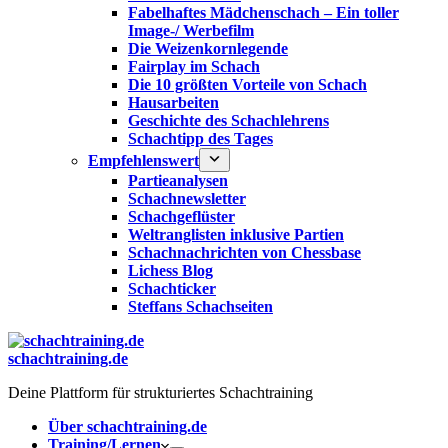
Fabelhaftes Mädchenschach – Ein toller
Image-/ Werbefilm
Die Weizenkornlegende
Fairplay im Schach
Die 10 größten Vorteile von Schach‎
Hausarbeiten
Geschichte des Schachlehrens
Schachtipp des Tages
Empfehlenswert
Partieanalysen
Schachnewsletter
Schachgeflüster
Weltranglisten inklusive Partien
Schachnachrichten von Chessbase
Lichess Blog
Schachticker
Steffans Schachseiten
schachtraining.de
Deine Plattform für strukturiertes Schachtraining
Über schachtraining.de
Training/Lernen