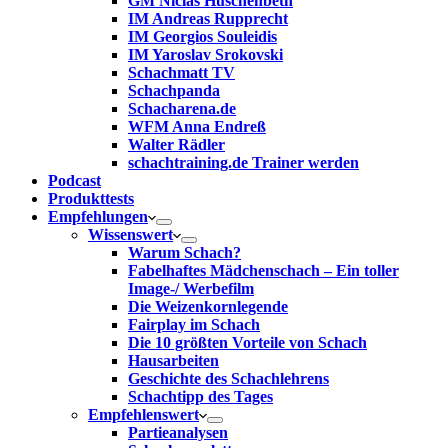
GM Niclas Huschenbeth
IM Andreas Rupprecht
IM Georgios Souleidis
IM Yaroslav Srokovski
Schachmatt TV
Schachpanda
Schacharena.de
WFM Anna Endreß
Walter Rädler
schachtraining.de Trainer werden
Podcast
Produkttests
Empfehlungen
Wissenswert
Warum Schach?
Fabelhaftes Mädchenschach – Ein toller
Image-/ Werbefilm
Die Weizenkornlegende
Fairplay im Schach
Die 10 größten Vorteile von Schach‎
Hausarbeiten
Geschichte des Schachlehrens
Schachtipp des Tages
Empfehlenswert
Partieanalysen