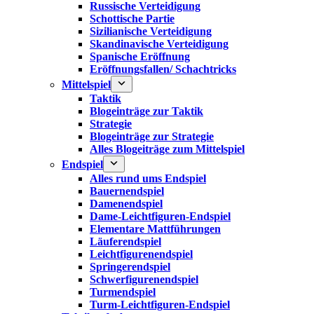
Russische Verteidigung
Schottische Partie
Sizilianische Verteidigung
Skandinavische Verteidigung
Spanische Eröffnung
Eröffnungsfallen/ Schachtricks
Mittelspiel
Taktik
Blogeinträge zur Taktik
Strategie
Blogeinträge zur Strategie
Alles Blogeiträge zum Mittelspiel
Endspiel
Alles rund ums Endspiel
Bauernendspiel
Damenendspiel
Dame-Leichtfiguren-Endspiel
Elementare Mattführungen
Läuferendspiel
Leichtfigurenendspiel
Springerendspiel
Schwerfigurenendspiel
Turmendspiel
Turm-Leichtfiguren-Endspiel