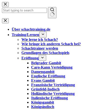
Zum
Inhalt
springen
Keine
Ergebnisse
Über schachtraining.de
Training/Lernen
Wie lerne ich Schach?
Wie bringe ich anderen Schach bei?
Schachtrainer werden
Grundlagen des Schachspiels
Eröffnung
Belgrader Gambit
Caro-Kann Verteidigung
Damengambit
Englische Eröffnung
Evans Gambit
Französische Verteidigung
Grünfeld-Indisch
Holländische Verteidigung
Italienische Eröffnung
Königsgambit
Königsindisch