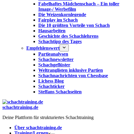
Fabelhaftes Mädchenschach – Ein toller
Image-/ Werbefilm
Die Weizenkornlegende
Fairplay im Schach
Die 10 größten Vorteile von Schach‎
Hausarbeiten
Geschichte des Schachlehrens
Schachtipp des Tages
Empfehlenswert
Partieanalysen
Schachnewsletter
Schachgeflüster
Weltranglisten inklusive Partien
Schachnachrichten von Chessbase
Lichess Blog
Schachticker
Steffans Schachseiten
schachtraining.de
Deine Plattform für strukturiertes Schachtraining
Über schachtraining.de
Training/Lernen