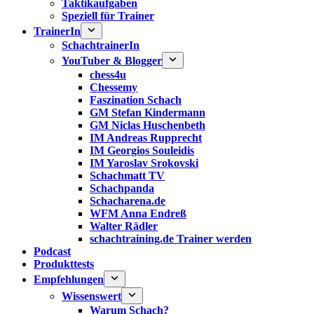
Taktikaufgaben
Speziell für Trainer
TrainerIn
SchachtrainerIn
YouTuber & Blogger
chess4u
Chessemy
Faszination Schach
GM Stefan Kindermann
GM Niclas Huschenbeth
IM Andreas Rupprecht
IM Georgios Souleidis
IM Yaroslav Srokovski
Schachmatt TV
Schachpanda
Schacharena.de
WFM Anna Endreß
Walter Rädler
schachtraining.de Trainer werden
Podcast
Produkttests
Empfehlungen
Wissenswert
Warum Schach?