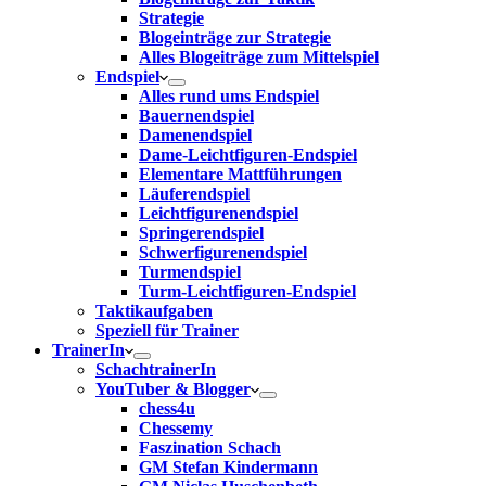
Strategie
Blogeinträge zur Strategie
Alles Blogeiträge zum Mittelspiel
Endspiel
Alles rund ums Endspiel
Bauernendspiel
Damenendspiel
Dame-Leichtfiguren-Endspiel
Elementare Mattführungen
Läuferendspiel
Leichtfigurenendspiel
Springerendspiel
Schwerfigurenendspiel
Turmendspiel
Turm-Leichtfiguren-Endspiel
Taktikaufgaben
Speziell für Trainer
TrainerIn
SchachtrainerIn
YouTuber & Blogger
chess4u
Chessemy
Faszination Schach
GM Stefan Kindermann