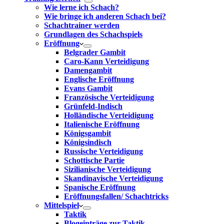
Wie lerne ich Schach?
Wie bringe ich anderen Schach bei?
Schachtrainer werden
Grundlagen des Schachspiels
Eröffnung
Belgrader Gambit
Caro-Kann Verteidigung
Damengambit
Englische Eröffnung
Evans Gambit
Französische Verteidigung
Grünfeld-Indisch
Holländische Verteidigung
Italienische Eröffnung
Königsgambit
Königsindisch
Russische Verteidigung
Schottische Partie
Sizilianische Verteidigung
Skandinavische Verteidigung
Spanische Eröffnung
Eröffnungsfallen/ Schachtricks
Mittelspiel
Taktik
Blogeinträge zur Taktik