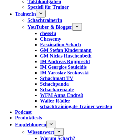
Taktikaufgaben
Speziell für Trainer
TrainerIn
SchachtrainerIn
YouTuber & Blogger
chess4u
Chessemy
Faszination Schach
GM Stefan Kindermann
GM Niclas Huschenbeth
IM Andreas Rupprecht
IM Georgios Souleidis
IM Yaroslav Srokovski
Schachmatt TV
Schachpanda
Schacharena.de
WFM Anna Endreß
Walter Rädler
schachtraining.de Trainer werden
Podcast
Produkttests
Empfehlungen
Wissenswert
Warum Schach?