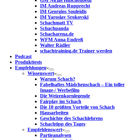
GM Niclas Huschenbeth
IM Andreas Rupprecht
IM Georgios Souleidis
IM Yaroslav Srokovski
Schachmatt TV
Schachpanda
Schacharena.de
WFM Anna Endreß
Walter Rädler
schachtraining.de Trainer werden
Podcast
Produkttests
Empfehlungen
Wissenswert
Warum Schach?
Fabelhaftes Mädchenschach – Ein toller
Image-/ Werbefilm
Die Weizenkornlegende
Fairplay im Schach
Die 10 größten Vorteile von Schach‎
Hausarbeiten
Geschichte des Schachlehrens
Schachtipp des Tages
Empfehlenswert
Partieanalysen