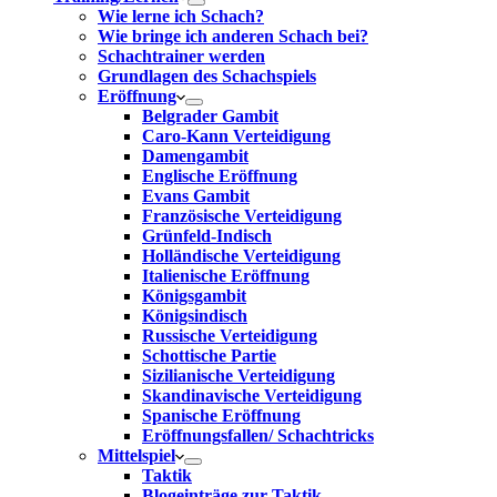
Wie lerne ich Schach?
Wie bringe ich anderen Schach bei?
Schachtrainer werden
Grundlagen des Schachspiels
Eröffnung
Belgrader Gambit
Caro-Kann Verteidigung
Damengambit
Englische Eröffnung
Evans Gambit
Französische Verteidigung
Grünfeld-Indisch
Holländische Verteidigung
Italienische Eröffnung
Königsgambit
Königsindisch
Russische Verteidigung
Schottische Partie
Sizilianische Verteidigung
Skandinavische Verteidigung
Spanische Eröffnung
Eröffnungsfallen/ Schachtricks
Mittelspiel
Taktik
Blogeinträge zur Taktik