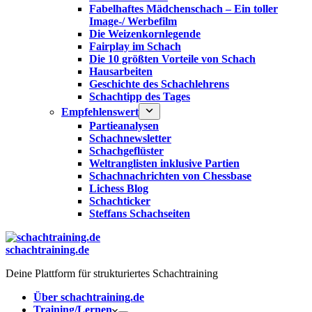
Fabelhaftes Mädchenschach – Ein toller
Image-/ Werbefilm
Die Weizenkornlegende
Fairplay im Schach
Die 10 größten Vorteile von Schach‎
Hausarbeiten
Geschichte des Schachlehrens
Schachtipp des Tages
Empfehlenswert
Partieanalysen
Schachnewsletter
Schachgeflüster
Weltranglisten inklusive Partien
Schachnachrichten von Chessbase
Lichess Blog
Schachticker
Steffans Schachseiten
schachtraining.de
Deine Plattform für strukturiertes Schachtraining
Über schachtraining.de
Training/Lernen