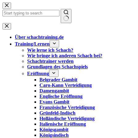
Zum
Inhalt
springen
Keine
Ergebnisse
Über schachtraining.de
Training/Lernen
Wie lerne ich Schach?
Wie bringe ich anderen Schach bei?
Schachtrainer werden
Grundlagen des Schachspiels
Eröffnung
Belgrader Gambit
Caro-Kann Verteidigung
Damengambit
Englische Eröffnung
Evans Gambit
Französische Verteidigung
Grünfeld-Indisch
Holländische Verteidigung
Italienische Eröffnung
Königsgambit
Königsindisch