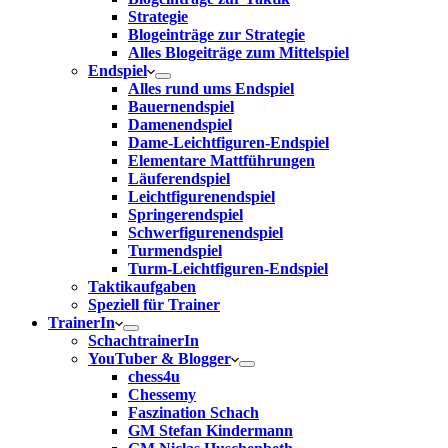
Strategie
Blogeinträge zur Strategie
Alles Blogeiträge zum Mittelspiel
Endspiel
Alles rund ums Endspiel
Bauernendspiel
Damenendspiel
Dame-Leichtfiguren-Endspiel
Elementare Mattführungen
Läuferendspiel
Leichtfigurenendspiel
Springerendspiel
Schwerfigurenendspiel
Turmendspiel
Turm-Leichtfiguren-Endspiel
Taktikaufgaben
Speziell für Trainer
TrainerIn
SchachtrainerIn
YouTuber & Blogger
chess4u
Chessemy
Faszination Schach
GM Stefan Kindermann