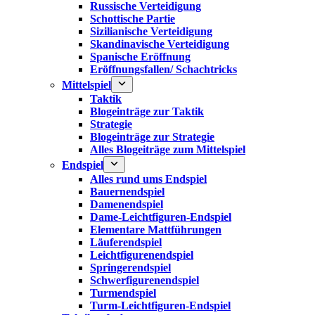
Russische Verteidigung
Schottische Partie
Sizilianische Verteidigung
Skandinavische Verteidigung
Spanische Eröffnung
Eröffnungsfallen/ Schachtricks
Mittelspiel
Taktik
Blogeinträge zur Taktik
Strategie
Blogeinträge zur Strategie
Alles Blogeiträge zum Mittelspiel
Endspiel
Alles rund ums Endspiel
Bauernendspiel
Damenendspiel
Dame-Leichtfiguren-Endspiel
Elementare Mattführungen
Läuferendspiel
Leichtfigurenendspiel
Springerendspiel
Schwerfigurenendspiel
Turmendspiel
Turm-Leichtfiguren-Endspiel