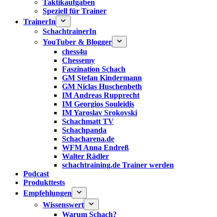
Taktikaufgaben
Speziell für Trainer
TrainerIn
SchachtrainerIn
YouTuber & Blogger
chess4u
Chessemy
Faszination Schach
GM Stefan Kindermann
GM Niclas Huschenbeth
IM Andreas Rupprecht
IM Georgios Souleidis
IM Yaroslav Srokovski
Schachmatt TV
Schachpanda
Schacharena.de
WFM Anna Endreß
Walter Rädler
schachtraining.de Trainer werden
Podcast
Produkttests
Empfehlungen
Wissenswert
Warum Schach?