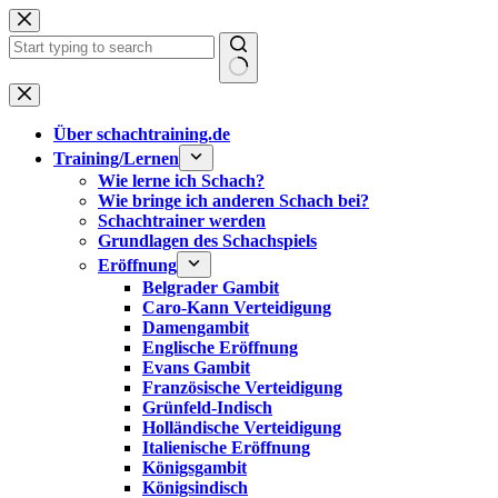
Zum
Inhalt
springen
Keine
Ergebnisse
Über schachtraining.de
Training/Lernen
Wie lerne ich Schach?
Wie bringe ich anderen Schach bei?
Schachtrainer werden
Grundlagen des Schachspiels
Eröffnung
Belgrader Gambit
Caro-Kann Verteidigung
Damengambit
Englische Eröffnung
Evans Gambit
Französische Verteidigung
Grünfeld-Indisch
Holländische Verteidigung
Italienische Eröffnung
Königsgambit
Königsindisch