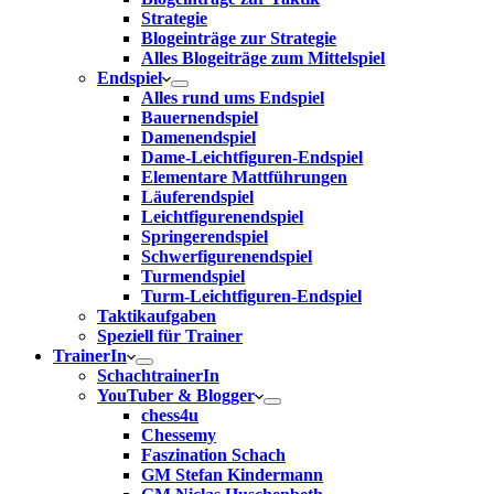
Strategie
Blogeinträge zur Strategie
Alles Blogeiträge zum Mittelspiel
Endspiel
Alles rund ums Endspiel
Bauernendspiel
Damenendspiel
Dame-Leichtfiguren-Endspiel
Elementare Mattführungen
Läuferendspiel
Leichtfigurenendspiel
Springerendspiel
Schwerfigurenendspiel
Turmendspiel
Turm-Leichtfiguren-Endspiel
Taktikaufgaben
Speziell für Trainer
TrainerIn
SchachtrainerIn
YouTuber & Blogger
chess4u
Chessemy
Faszination Schach
GM Stefan Kindermann