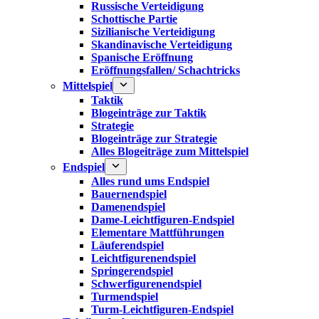
Russische Verteidigung
Schottische Partie
Sizilianische Verteidigung
Skandinavische Verteidigung
Spanische Eröffnung
Eröffnungsfallen/ Schachtricks
Mittelspiel
Taktik
Blogeinträge zur Taktik
Strategie
Blogeinträge zur Strategie
Alles Blogeiträge zum Mittelspiel
Endspiel
Alles rund ums Endspiel
Bauernendspiel
Damenendspiel
Dame-Leichtfiguren-Endspiel
Elementare Mattführungen
Läuferendspiel
Leichtfigurenendspiel
Springerendspiel
Schwerfigurenendspiel
Turmendspiel
Turm-Leichtfiguren-Endspiel