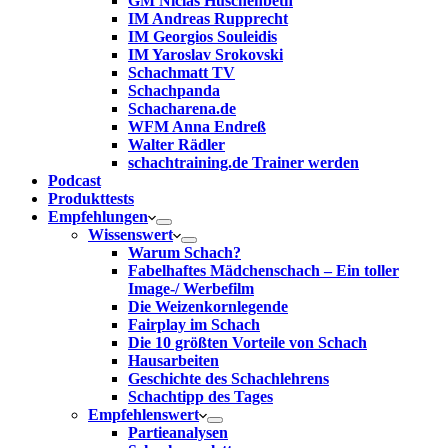
GM Niclas Huschenbeth
IM Andreas Rupprecht
IM Georgios Souleidis
IM Yaroslav Srokovski
Schachmatt TV
Schachpanda
Schacharena.de
WFM Anna Endreß
Walter Rädler
schachtraining.de Trainer werden
Podcast
Produkttests
Empfehlungen
Wissenswert
Warum Schach?
Fabelhaftes Mädchenschach – Ein toller
Image-/ Werbefilm
Die Weizenkornlegende
Fairplay im Schach
Die 10 größten Vorteile von Schach‎
Hausarbeiten
Geschichte des Schachlehrens
Schachtipp des Tages
Empfehlenswert
Partieanalysen