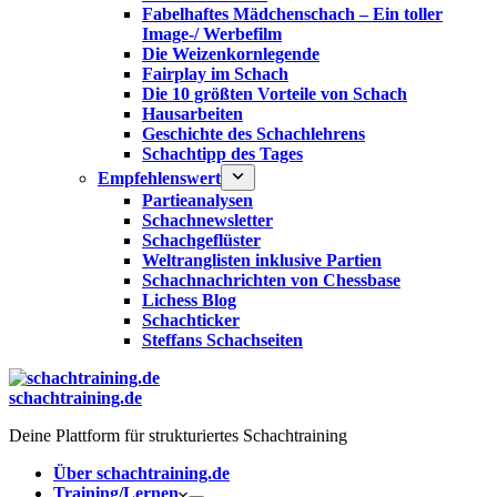
Fabelhaftes Mädchenschach – Ein toller
Image-/ Werbefilm
Die Weizenkornlegende
Fairplay im Schach
Die 10 größten Vorteile von Schach‎
Hausarbeiten
Geschichte des Schachlehrens
Schachtipp des Tages
Empfehlenswert
Partieanalysen
Schachnewsletter
Schachgeflüster
Weltranglisten inklusive Partien
Schachnachrichten von Chessbase
Lichess Blog
Schachticker
Steffans Schachseiten
schachtraining.de
Deine Plattform für strukturiertes Schachtraining
Über schachtraining.de
Training/Lernen