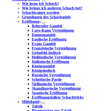
Wie lerne ich Schach?
Wie bringe ich anderen Schach bei?
Schachtrainer werden
Grundlagen des Schachspiels
Eröffnung
Belgrader Gambit
Caro-Kann Verteidigung
Damengambit
Englische Eröffnung
Evans Gambit
Französische Verteidigung
Grünfeld-Indisch
Holländische Verteidigung
Italienische Eröffnung
Königsgambit
Königsindisch
Russische Verteidigung
Schottische Partie
Sizilianische Verteidigung
Skandinavische Verteidigung
Spanische Eröffnung
Eröffnungsfallen/ Schachtricks
Mittelspiel
Taktik
Blogeinträge zur Taktik