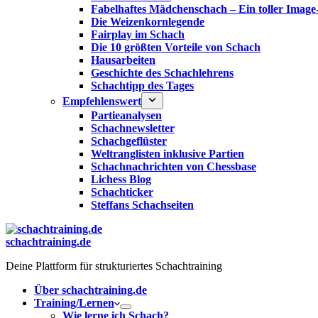
Fabelhaftes Mädchenschach – Ein toller Image
Die Weizenkornlegende
Fairplay im Schach
Die 10 größten Vorteile von Schach‎
Hausarbeiten
Geschichte des Schachlehrens
Schachtipp des Tages
Empfehlenswert
Partieanalysen
Schachnewsletter
Schachgeflüster
Weltranglisten inklusive Partien
Schachnachrichten von Chessbase
Lichess Blog
Schachticker
Steffans Schachseiten
schachtraining.de
Deine Plattform für strukturiertes Schachtraining
Über schachtraining.de
Training/Lernen
Wie lerne ich Schach?