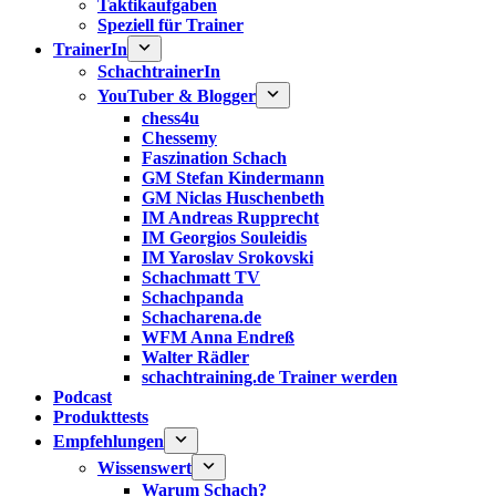
Taktikaufgaben
Speziell für Trainer
TrainerIn
SchachtrainerIn
YouTuber & Blogger
chess4u
Chessemy
Faszination Schach
GM Stefan Kindermann
GM Niclas Huschenbeth
IM Andreas Rupprecht
IM Georgios Souleidis
IM Yaroslav Srokovski
Schachmatt TV
Schachpanda
Schacharena.de
WFM Anna Endreß
Walter Rädler
schachtraining.de Trainer werden
Podcast
Produkttests
Empfehlungen
Wissenswert
Warum Schach?