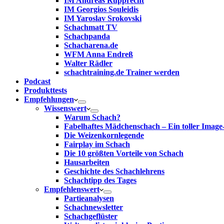
IM Andreas Rupprecht
IM Georgios Souleidis
IM Yaroslav Srokovski
Schachmatt TV
Schachpanda
Schacharena.de
WFM Anna Endreß
Walter Rädler
schachtraining.de Trainer werden
Podcast
Produkttests
Empfehlungen
Wissenswert
Warum Schach?
Fabelhaftes Mädchenschach – Ein toller Image
Die Weizenkornlegende
Fairplay im Schach
Die 10 größten Vorteile von Schach‎
Hausarbeiten
Geschichte des Schachlehrens
Schachtipp des Tages
Empfehlenswert
Partieanalysen
Schachnewsletter
Schachgeflüster