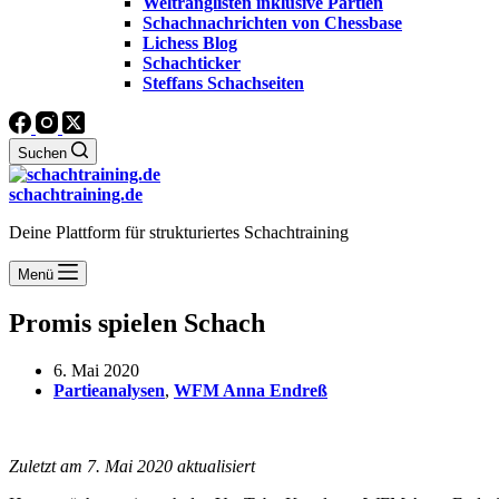
Weltranglisten inklusive Partien
Schachnachrichten von Chessbase
Lichess Blog
Schachticker
Steffans Schachseiten
Suchen
schachtraining.de
Deine Plattform für strukturiertes Schachtraining
Menü
Promis spielen Schach
6. Mai 2020
Partieanalysen
,
WFM Anna Endreß
Zuletzt am 7. Mai 2020 aktualisiert