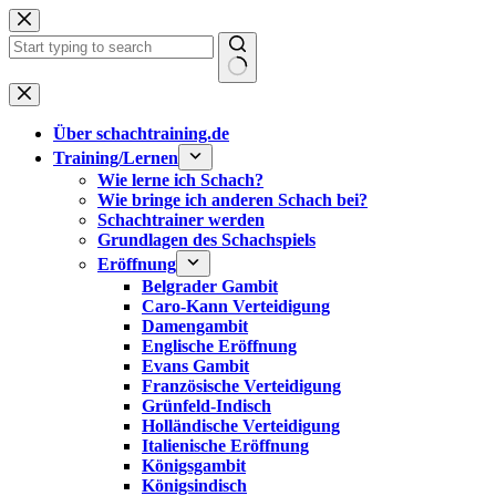
Zum
Inhalt
springen
Keine
Ergebnisse
Über schachtraining.de
Training/Lernen
Wie lerne ich Schach?
Wie bringe ich anderen Schach bei?
Schachtrainer werden
Grundlagen des Schachspiels
Eröffnung
Belgrader Gambit
Caro-Kann Verteidigung
Damengambit
Englische Eröffnung
Evans Gambit
Französische Verteidigung
Grünfeld-Indisch
Holländische Verteidigung
Italienische Eröffnung
Königsgambit
Königsindisch