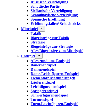
Russische Verteidigung
Schottische Partie
Sizilianische Verteidigung
Skandinavische Verteidigung
Spanische Eröffnung
Eröffnungsfallen/ Schachtricks
Mittelspiel
Taktik
Blogeinträge zur Taktik
Strategie
Blogeinträge zur Strategie
Alles Blogeiträge zum Mittelspiel
Endspiel
Alles rund ums Endspiel
Bauernendspiel
Damenendspiel
Dame-Leichtfiguren-Endspiel
Elementare Mattführungen
Läuferendspiel
Leichtfigurenendspiel
Springerendspiel
Schwerfigurenendspiel
Turmendspiel
Turm-Leichtfiguren-Endspiel