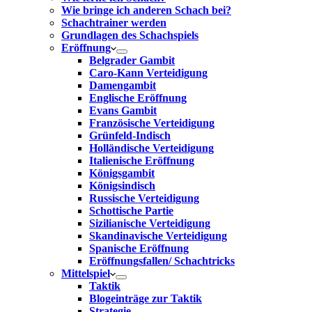
Wie bringe ich anderen Schach bei?
Schachtrainer werden
Grundlagen des Schachspiels
Eröffnung
Belgrader Gambit
Caro-Kann Verteidigung
Damengambit
Englische Eröffnung
Evans Gambit
Französische Verteidigung
Grünfeld-Indisch
Holländische Verteidigung
Italienische Eröffnung
Königsgambit
Königsindisch
Russische Verteidigung
Schottische Partie
Sizilianische Verteidigung
Skandinavische Verteidigung
Spanische Eröffnung
Eröffnungsfallen/ Schachtricks
Mittelspiel
Taktik
Blogeinträge zur Taktik
Strategie