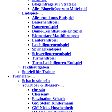
Blogeinträge zur Strategie
Alles Blogeiträge zum Mittelspiel
Endspiel
Alles rund ums Endspiel
Bauernendspiel
Damenendspiel
Dame-Leichtfiguren-Endspiel
Elementare Mattführungen
Läuferendspiel
Leichtfigurenendspiel
Springerendspiel
Schwerfigurenendspiel
Turmendspiel
Turm-Leichtfiguren-Endspiel
Taktikaufgaben
Speziell für Trainer
TrainerIn
SchachtrainerIn
YouTuber & Blogger
chess4u
Chessemy
Faszination Schach
GM Stefan Kindermann
GM Niclas Huschenbeth