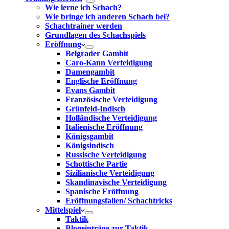
Wie lerne ich Schach?
Wie bringe ich anderen Schach bei?
Schachtrainer werden
Grundlagen des Schachspiels
Eröffnung
Belgrader Gambit
Caro-Kann Verteidigung
Damengambit
Englische Eröffnung
Evans Gambit
Französische Verteidigung
Grünfeld-Indisch
Holländische Verteidigung
Italienische Eröffnung
Königsgambit
Königsindisch
Russische Verteidigung
Schottische Partie
Sizilianische Verteidigung
Skandinavische Verteidigung
Spanische Eröffnung
Eröffnungsfallen/ Schachtricks
Mittelspiel
Taktik
Blogeinträge zur Taktik