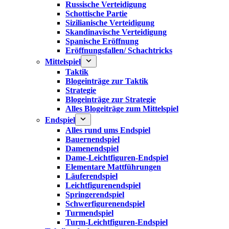
Russische Verteidigung
Schottische Partie
Sizilianische Verteidigung
Skandinavische Verteidigung
Spanische Eröffnung
Eröffnungsfallen/ Schachtricks
Mittelspiel
Taktik
Blogeinträge zur Taktik
Strategie
Blogeinträge zur Strategie
Alles Blogeiträge zum Mittelspiel
Endspiel
Alles rund ums Endspiel
Bauernendspiel
Damenendspiel
Dame-Leichtfiguren-Endspiel
Elementare Mattführungen
Läuferendspiel
Leichtfigurenendspiel
Springerendspiel
Schwerfigurenendspiel
Turmendspiel
Turm-Leichtfiguren-Endspiel