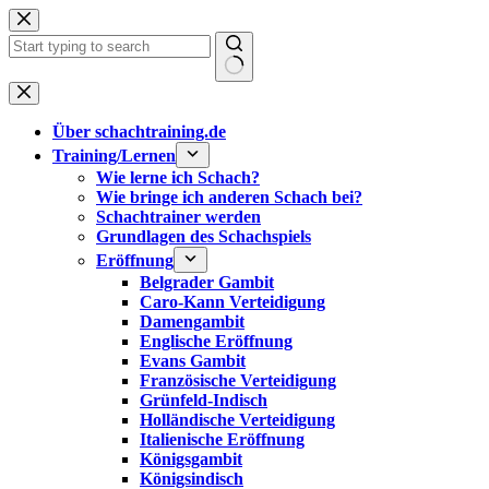
Zum
Inhalt
springen
Keine
Ergebnisse
Über schachtraining.de
Training/Lernen
Wie lerne ich Schach?
Wie bringe ich anderen Schach bei?
Schachtrainer werden
Grundlagen des Schachspiels
Eröffnung
Belgrader Gambit
Caro-Kann Verteidigung
Damengambit
Englische Eröffnung
Evans Gambit
Französische Verteidigung
Grünfeld-Indisch
Holländische Verteidigung
Italienische Eröffnung
Königsgambit
Königsindisch