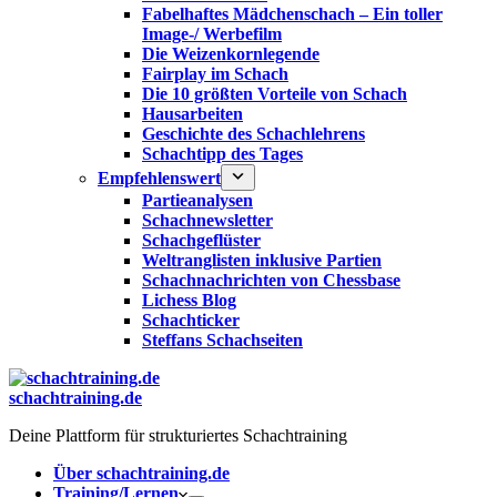
Fabelhaftes Mädchenschach – Ein toller
Image-/ Werbefilm
Die Weizenkornlegende
Fairplay im Schach
Die 10 größten Vorteile von Schach‎
Hausarbeiten
Geschichte des Schachlehrens
Schachtipp des Tages
Empfehlenswert
Partieanalysen
Schachnewsletter
Schachgeflüster
Weltranglisten inklusive Partien
Schachnachrichten von Chessbase
Lichess Blog
Schachticker
Steffans Schachseiten
schachtraining.de
Deine Plattform für strukturiertes Schachtraining
Über schachtraining.de
Training/Lernen