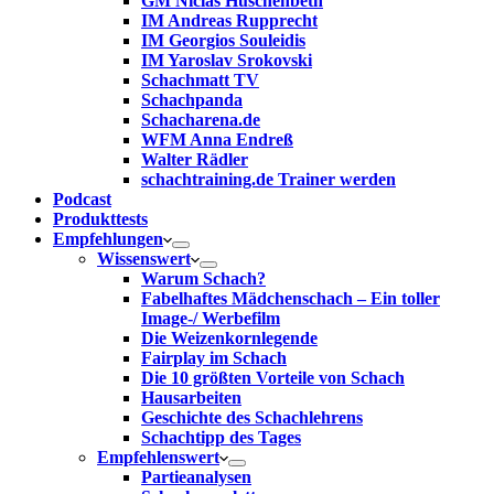
GM Niclas Huschenbeth
IM Andreas Rupprecht
IM Georgios Souleidis
IM Yaroslav Srokovski
Schachmatt TV
Schachpanda
Schacharena.de
WFM Anna Endreß
Walter Rädler
schachtraining.de Trainer werden
Podcast
Produkttests
Empfehlungen
Wissenswert
Warum Schach?
Fabelhaftes Mädchenschach – Ein toller
Image-/ Werbefilm
Die Weizenkornlegende
Fairplay im Schach
Die 10 größten Vorteile von Schach‎
Hausarbeiten
Geschichte des Schachlehrens
Schachtipp des Tages
Empfehlenswert
Partieanalysen