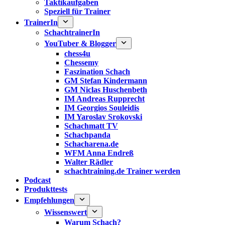
Taktikaufgaben
Speziell für Trainer
TrainerIn
SchachtrainerIn
YouTuber & Blogger
chess4u
Chessemy
Faszination Schach
GM Stefan Kindermann
GM Niclas Huschenbeth
IM Andreas Rupprecht
IM Georgios Souleidis
IM Yaroslav Srokovski
Schachmatt TV
Schachpanda
Schacharena.de
WFM Anna Endreß
Walter Rädler
schachtraining.de Trainer werden
Podcast
Produkttests
Empfehlungen
Wissenswert
Warum Schach?