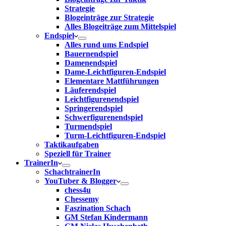
Strategie
Blogeinträge zur Strategie
Alles Blogeiträge zum Mittelspiel
Endspiel
Alles rund ums Endspiel
Bauernendspiel
Damenendspiel
Dame-Leichtfiguren-Endspiel
Elementare Mattführungen
Läuferendspiel
Leichtfigurenendspiel
Springerendspiel
Schwerfigurenendspiel
Turmendspiel
Turm-Leichtfiguren-Endspiel
Taktikaufgaben
Speziell für Trainer
TrainerIn
SchachtrainerIn
YouTuber & Blogger
chess4u
Chessemy
Faszination Schach
GM Stefan Kindermann