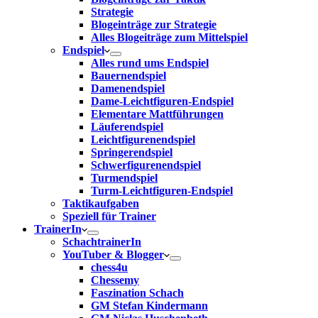
Strategie
Blogeinträge zur Strategie
Alles Blogeiträge zum Mittelspiel
Endspiel
Alles rund ums Endspiel
Bauernendspiel
Damenendspiel
Dame-Leichtfiguren-Endspiel
Elementare Mattführungen
Läuferendspiel
Leichtfigurenendspiel
Springerendspiel
Schwerfigurenendspiel
Turmendspiel
Turm-Leichtfiguren-Endspiel
Taktikaufgaben
Speziell für Trainer
TrainerIn
SchachtrainerIn
YouTuber & Blogger
chess4u
Chessemy
Faszination Schach
GM Stefan Kindermann