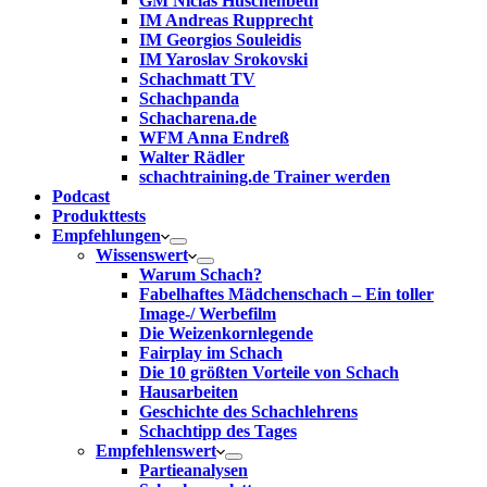
GM Niclas Huschenbeth
IM Andreas Rupprecht
IM Georgios Souleidis
IM Yaroslav Srokovski
Schachmatt TV
Schachpanda
Schacharena.de
WFM Anna Endreß
Walter Rädler
schachtraining.de Trainer werden
Podcast
Produkttests
Empfehlungen
Wissenswert
Warum Schach?
Fabelhaftes Mädchenschach – Ein toller
Image-/ Werbefilm
Die Weizenkornlegende
Fairplay im Schach
Die 10 größten Vorteile von Schach‎
Hausarbeiten
Geschichte des Schachlehrens
Schachtipp des Tages
Empfehlenswert
Partieanalysen