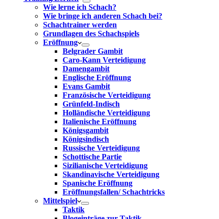
Wie lerne ich Schach?
Wie bringe ich anderen Schach bei?
Schachtrainer werden
Grundlagen des Schachspiels
Eröffnung
Belgrader Gambit
Caro-Kann Verteidigung
Damengambit
Englische Eröffnung
Evans Gambit
Französische Verteidigung
Grünfeld-Indisch
Holländische Verteidigung
Italienische Eröffnung
Königsgambit
Königsindisch
Russische Verteidigung
Schottische Partie
Sizilianische Verteidigung
Skandinavische Verteidigung
Spanische Eröffnung
Eröffnungsfallen/ Schachtricks
Mittelspiel
Taktik
Blogeinträge zur Taktik