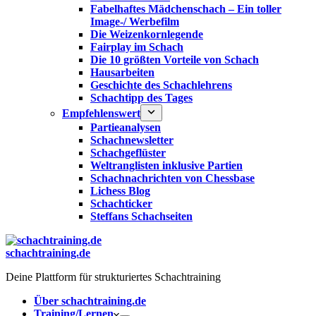
Fabelhaftes Mädchenschach – Ein toller
Image-/ Werbefilm
Die Weizenkornlegende
Fairplay im Schach
Die 10 größten Vorteile von Schach‎
Hausarbeiten
Geschichte des Schachlehrens
Schachtipp des Tages
Empfehlenswert
Partieanalysen
Schachnewsletter
Schachgeflüster
Weltranglisten inklusive Partien
Schachnachrichten von Chessbase
Lichess Blog
Schachticker
Steffans Schachseiten
schachtraining.de
Deine Plattform für strukturiertes Schachtraining
Über schachtraining.de
Training/Lernen