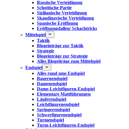
Russische Verteidigung
Schottische Partie
Sizilianische Verteidigung
Skandinavische Verteidigung
Spanische Eröffnung
Eröffnungsfallen/ Schachtricks
Mittelspiel
Taktik
Blogeinträge zur Taktik
Strategie
Blogeinträge zur Strategie
Alles Blogeiträge zum Mittelspiel
Endspiel
Alles rund ums Endspiel
Bauernendspiel
Damenendspiel
Dame-Leichtfiguren-Endspiel
Elementare Mattführungen
Läuferendspiel
Leichtfigurenendspiel
Springerendspiel
Schwerfigurenendspiel
Turmendspiel
Turm-Leichtfiguren-Endspiel