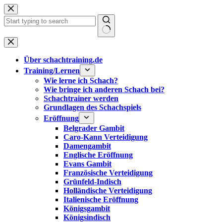
Zum
Inhalt
springen
Keine
Ergebnisse
Über schachtraining.de
Training/Lernen
Wie lerne ich Schach?
Wie bringe ich anderen Schach bei?
Schachtrainer werden
Grundlagen des Schachspiels
Eröffnung
Belgrader Gambit
Caro-Kann Verteidigung
Damengambit
Englische Eröffnung
Evans Gambit
Französische Verteidigung
Grünfeld-Indisch
Holländische Verteidigung
Italienische Eröffnung
Königsgambit
Königsindisch