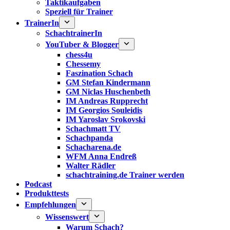
Taktikaufgaben
Speziell für Trainer
TrainerIn
SchachtrainerIn
YouTuber & Blogger
chess4u
Chessemy
Faszination Schach
GM Stefan Kindermann
GM Niclas Huschenbeth
IM Andreas Rupprecht
IM Georgios Souleidis
IM Yaroslav Srokovski
Schachmatt TV
Schachpanda
Schacharena.de
WFM Anna Endreß
Walter Rädler
schachtraining.de Trainer werden
Podcast
Produkttests
Empfehlungen
Wissenswert
Warum Schach?