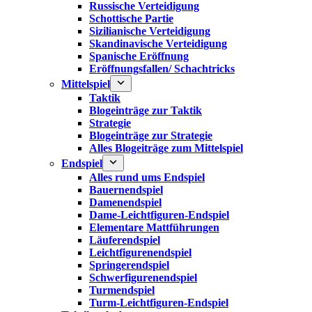
Russische Verteidigung
Schottische Partie
Sizilianische Verteidigung
Skandinavische Verteidigung
Spanische Eröffnung
Eröffnungsfallen/ Schachtricks
Mittelspiel
Taktik
Blogeinträge zur Taktik
Strategie
Blogeinträge zur Strategie
Alles Blogeiträge zum Mittelspiel
Endspiel
Alles rund ums Endspiel
Bauernendspiel
Damenendspiel
Dame-Leichtfiguren-Endspiel
Elementare Mattführungen
Läuferendspiel
Leichtfigurenendspiel
Springerendspiel
Schwerfigurenendspiel
Turmendspiel
Turm-Leichtfiguren-Endspiel