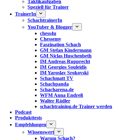
Taktikaufgaben
Speziell für Trainer
TrainerIn
SchachtrainerIn
YouTuber & Blogger
chess4u
Chessemy
Faszination Schach
GM Stefan Kindermann
GM Niclas Huschenbeth
IM Andreas Rupprecht
IM Georgios Souleidis
IM Yaroslav Srokovski
Schachmatt TV
Schachpanda
Schacharena.de
WFM Anna Endreß
Walter Rädler
schachtraining.de Trainer werden
Podcast
Produkttests
Empfehlungen
Wissenswert
Warum Schach?