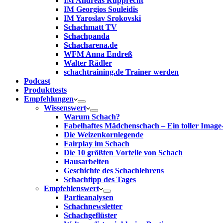
IM Andreas Rupprecht
IM Georgios Souleidis
IM Yaroslav Srokovski
Schachmatt TV
Schachpanda
Schacharena.de
WFM Anna Endreß
Walter Rädler
schachtraining.de Trainer werden
Podcast
Produkttests
Empfehlungen
Wissenswert
Warum Schach?
Fabelhaftes Mädchenschach – Ein toller Image
Die Weizenkornlegende
Fairplay im Schach
Die 10 größten Vorteile von Schach‎
Hausarbeiten
Geschichte des Schachlehrens
Schachtipp des Tages
Empfehlenswert
Partieanalysen
Schachnewsletter
Schachgeflüster