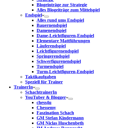
Blogeinträge zur Strategie
Alles Blogeiträge zum Mittelspiel
Endspiel
Alles rund ums Endspiel
Bauernendspiel
Damenendspiel
Dame-Leichtfiguren-Endspiel
Elementare Mattführungen
Läuferendspiel
Leichtfigurenendspiel
Springerendspiel
Schwerfigurenendspiel
Turmendspiel
Turm-Leichtfiguren-Endspiel
Taktikaufgaben
Speziell für Trainer
TrainerIn
SchachtrainerIn
YouTuber & Blogger
chess4u
Chessemy
Faszination Schach
GM Stefan Kindermann
GM Niclas Huschenbeth