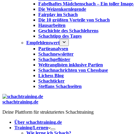
Fabelhaftes Mädchenschach – Ein toller Image
Die Weizenkornlegende
Fairplay im Schach
Die 10 größten Vorteile von Schach‎
Hausarbeiten
Geschichte des Schachlehrens
Schachtipp des Tages
Empfehlenswert
Partieanalysen
Schachnewsletter
Schachgeflüster
Weltranglisten inklusive Partien
Schachnachrichten von Chessbase
Lichess Blog
Schachticker
Steffans Schachseiten
schachtraining.de
Deine Plattform für strukturiertes Schachtraining
Über schachtraining.de
Training/Lernen
Wie lerne ich Schach?