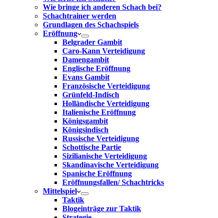
Wie bringe ich anderen Schach bei?
Schachtrainer werden
Grundlagen des Schachspiels
Eröffnung
Belgrader Gambit
Caro-Kann Verteidigung
Damengambit
Englische Eröffnung
Evans Gambit
Französische Verteidigung
Grünfeld-Indisch
Holländische Verteidigung
Italienische Eröffnung
Königsgambit
Königsindisch
Russische Verteidigung
Schottische Partie
Sizilianische Verteidigung
Skandinavische Verteidigung
Spanische Eröffnung
Eröffnungsfallen/ Schachtricks
Mittelspiel
Taktik
Blogeinträge zur Taktik
Strategie