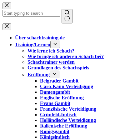
Zum
Inhalt
springen
Keine
Ergebnisse
Über schachtraining.de
Training/Lernen
Wie lerne ich Schach?
Wie bringe ich anderen Schach bei?
Schachtrainer werden
Grundlagen des Schachspiels
Eröffnung
Belgrader Gambit
Caro-Kann Verteidigung
Damengambit
Englische Eröffnung
Evans Gambit
Französische Verteidigung
Grünfeld-Indisch
Holländische Verteidigung
Italienische Eröffnung
Königsgambit
Königsindisch