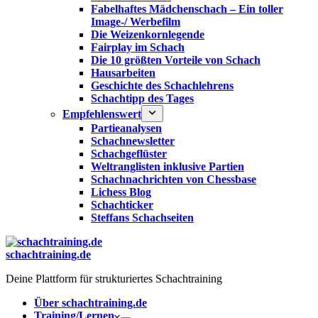
Fabelhaftes Mädchenschach – Ein toller
Image-/ Werbefilm
Die Weizenkornlegende
Fairplay im Schach
Die 10 größten Vorteile von Schach‎
Hausarbeiten
Geschichte des Schachlehrens
Schachtipp des Tages
Empfehlenswert
Partieanalysen
Schachnewsletter
Schachgeflüster
Weltranglisten inklusive Partien
Schachnachrichten von Chessbase
Lichess Blog
Schachticker
Steffans Schachseiten
schachtraining.de
Deine Plattform für strukturiertes Schachtraining
Über schachtraining.de
Training/Lernen