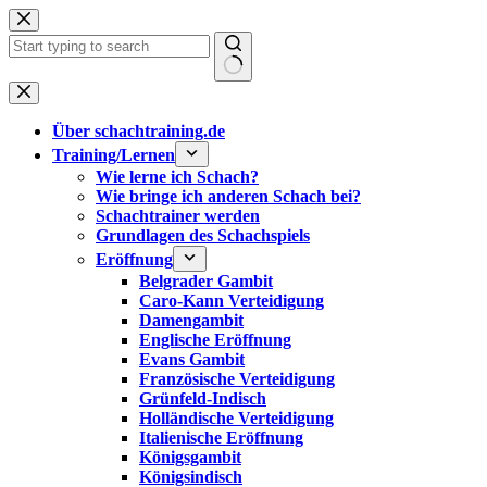
Zum
Inhalt
springen
Keine
Ergebnisse
Über schachtraining.de
Training/Lernen
Wie lerne ich Schach?
Wie bringe ich anderen Schach bei?
Schachtrainer werden
Grundlagen des Schachspiels
Eröffnung
Belgrader Gambit
Caro-Kann Verteidigung
Damengambit
Englische Eröffnung
Evans Gambit
Französische Verteidigung
Grünfeld-Indisch
Holländische Verteidigung
Italienische Eröffnung
Königsgambit
Königsindisch