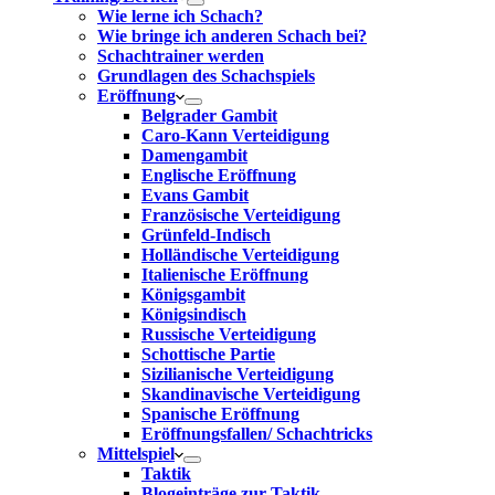
Wie lerne ich Schach?
Wie bringe ich anderen Schach bei?
Schachtrainer werden
Grundlagen des Schachspiels
Eröffnung
Belgrader Gambit
Caro-Kann Verteidigung
Damengambit
Englische Eröffnung
Evans Gambit
Französische Verteidigung
Grünfeld-Indisch
Holländische Verteidigung
Italienische Eröffnung
Königsgambit
Königsindisch
Russische Verteidigung
Schottische Partie
Sizilianische Verteidigung
Skandinavische Verteidigung
Spanische Eröffnung
Eröffnungsfallen/ Schachtricks
Mittelspiel
Taktik
Blogeinträge zur Taktik