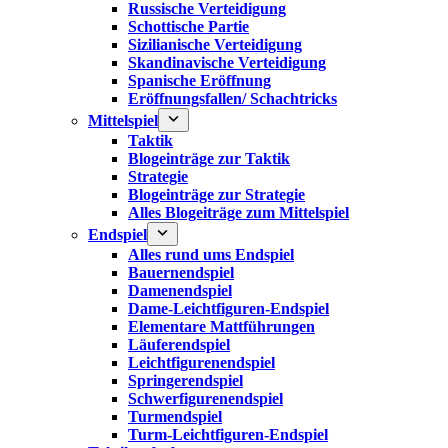
Russische Verteidigung
Schottische Partie
Sizilianische Verteidigung
Skandinavische Verteidigung
Spanische Eröffnung
Eröffnungsfallen/ Schachtricks
Mittelspiel
Taktik
Blogeinträge zur Taktik
Strategie
Blogeinträge zur Strategie
Alles Blogeiträge zum Mittelspiel
Endspiel
Alles rund ums Endspiel
Bauernendspiel
Damenendspiel
Dame-Leichtfiguren-Endspiel
Elementare Mattführungen
Läuferendspiel
Leichtfigurenendspiel
Springerendspiel
Schwerfigurenendspiel
Turmendspiel
Turm-Leichtfiguren-Endspiel