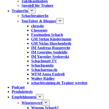
Taktikaufgaben
Speziell für Trainer
TrainerIn
SchachtrainerIn
YouTuber & Blogger
chess4u
Chessemy
Faszination Schach
GM Stefan Kindermann
GM Niclas Huschenbeth
IM Andreas Rupprecht
IM Georgios Souleidis
IM Yaroslav Srokovski
Schachmatt TV
Schachpanda
Schacharena.de
WFM Anna Endreß
Walter Rädler
schachtraining.de Trainer werden
Podcast
Produkttests
Empfehlungen
Wissenswert
Warum Schach?