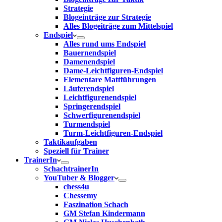
Strategie
Blogeinträge zur Strategie
Alles Blogeiträge zum Mittelspiel
Endspiel
Alles rund ums Endspiel
Bauernendspiel
Damenendspiel
Dame-Leichtfiguren-Endspiel
Elementare Mattführungen
Läuferendspiel
Leichtfigurenendspiel
Springerendspiel
Schwerfigurenendspiel
Turmendspiel
Turm-Leichtfiguren-Endspiel
Taktikaufgaben
Speziell für Trainer
TrainerIn
SchachtrainerIn
YouTuber & Blogger
chess4u
Chessemy
Faszination Schach
GM Stefan Kindermann