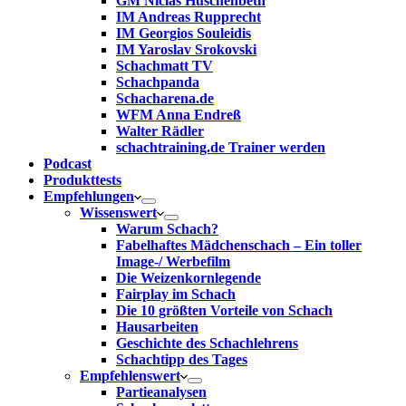
GM Niclas Huschenbeth
IM Andreas Rupprecht
IM Georgios Souleidis
IM Yaroslav Srokovski
Schachmatt TV
Schachpanda
Schacharena.de
WFM Anna Endreß
Walter Rädler
schachtraining.de Trainer werden
Podcast
Produkttests
Empfehlungen
Wissenswert
Warum Schach?
Fabelhaftes Mädchenschach – Ein toller
Image-/ Werbefilm
Die Weizenkornlegende
Fairplay im Schach
Die 10 größten Vorteile von Schach‎
Hausarbeiten
Geschichte des Schachlehrens
Schachtipp des Tages
Empfehlenswert
Partieanalysen