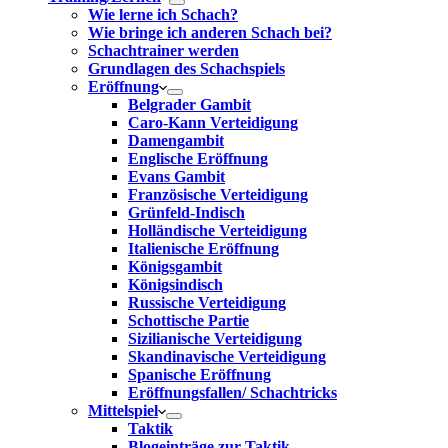
Wie lerne ich Schach?
Wie bringe ich anderen Schach bei?
Schachtrainer werden
Grundlagen des Schachspiels
Eröffnung
Belgrader Gambit
Caro-Kann Verteidigung
Damengambit
Englische Eröffnung
Evans Gambit
Französische Verteidigung
Grünfeld-Indisch
Holländische Verteidigung
Italienische Eröffnung
Königsgambit
Königsindisch
Russische Verteidigung
Schottische Partie
Sizilianische Verteidigung
Skandinavische Verteidigung
Spanische Eröffnung
Eröffnungsfallen/ Schachtricks
Mittelspiel
Taktik
Blogeinträge zur Taktik