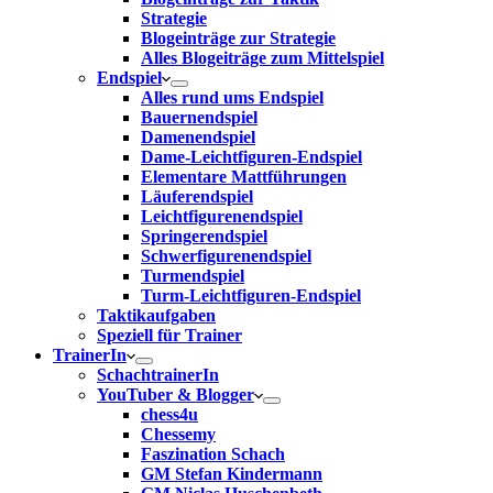
Strategie
Blogeinträge zur Strategie
Alles Blogeiträge zum Mittelspiel
Endspiel
Alles rund ums Endspiel
Bauernendspiel
Damenendspiel
Dame-Leichtfiguren-Endspiel
Elementare Mattführungen
Läuferendspiel
Leichtfigurenendspiel
Springerendspiel
Schwerfigurenendspiel
Turmendspiel
Turm-Leichtfiguren-Endspiel
Taktikaufgaben
Speziell für Trainer
TrainerIn
SchachtrainerIn
YouTuber & Blogger
chess4u
Chessemy
Faszination Schach
GM Stefan Kindermann