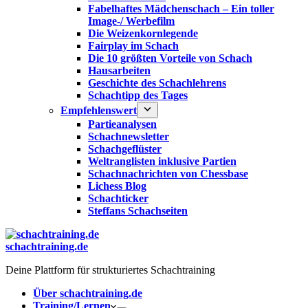
Fabelhaftes Mädchenschach – Ein toller
Image-/ Werbefilm
Die Weizenkornlegende
Fairplay im Schach
Die 10 größten Vorteile von Schach‎
Hausarbeiten
Geschichte des Schachlehrens
Schachtipp des Tages
Empfehlenswert
Partieanalysen
Schachnewsletter
Schachgeflüster
Weltranglisten inklusive Partien
Schachnachrichten von Chessbase
Lichess Blog
Schachticker
Steffans Schachseiten
schachtraining.de
Deine Plattform für strukturiertes Schachtraining
Über schachtraining.de
Training/Lernen