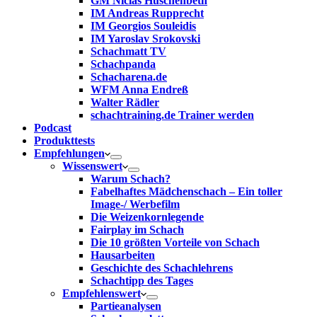
GM Niclas Huschenbeth
IM Andreas Rupprecht
IM Georgios Souleidis
IM Yaroslav Srokovski
Schachmatt TV
Schachpanda
Schacharena.de
WFM Anna Endreß
Walter Rädler
schachtraining.de Trainer werden
Podcast
Produkttests
Empfehlungen
Wissenswert
Warum Schach?
Fabelhaftes Mädchenschach – Ein toller
Image-/ Werbefilm
Die Weizenkornlegende
Fairplay im Schach
Die 10 größten Vorteile von Schach‎
Hausarbeiten
Geschichte des Schachlehrens
Schachtipp des Tages
Empfehlenswert
Partieanalysen