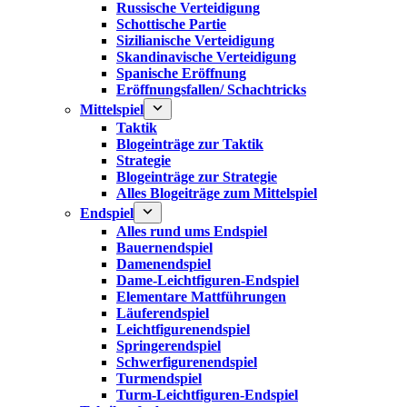
Russische Verteidigung
Schottische Partie
Sizilianische Verteidigung
Skandinavische Verteidigung
Spanische Eröffnung
Eröffnungsfallen/ Schachtricks
Mittelspiel
Taktik
Blogeinträge zur Taktik
Strategie
Blogeinträge zur Strategie
Alles Blogeiträge zum Mittelspiel
Endspiel
Alles rund ums Endspiel
Bauernendspiel
Damenendspiel
Dame-Leichtfiguren-Endspiel
Elementare Mattführungen
Läuferendspiel
Leichtfigurenendspiel
Springerendspiel
Schwerfigurenendspiel
Turmendspiel
Turm-Leichtfiguren-Endspiel