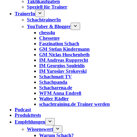
Taktikaufgaben
Speziell für Trainer
TrainerIn
SchachtrainerIn
YouTuber & Blogger
chess4u
Chessemy
Faszination Schach
GM Stefan Kindermann
GM Niclas Huschenbeth
IM Andreas Rupprecht
IM Georgios Souleidis
IM Yaroslav Srokovski
Schachmatt TV
Schachpanda
Schacharena.de
WFM Anna Endreß
Walter Rädler
schachtraining.de Trainer werden
Podcast
Produkttests
Empfehlungen
Wissenswert
Warum Schach?