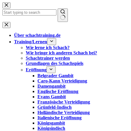
Zum
Inhalt
springen
Keine
Ergebnisse
Über schachtraining.de
Training/Lernen
Wie lerne ich Schach?
Wie bringe ich anderen Schach bei?
Schachtrainer werden
Grundlagen des Schachspiels
Eröffnung
Belgrader Gambit
Caro-Kann Verteidigung
Damengambit
Englische Eröffnung
Evans Gambit
Französische Verteidigung
Grünfeld-Indisch
Holländische Verteidigung
Italienische Eröffnung
Königsgambit
Königsindisch