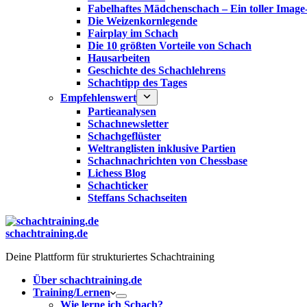
Fabelhaftes Mädchenschach – Ein toller Image
Die Weizenkornlegende
Fairplay im Schach
Die 10 größten Vorteile von Schach‎
Hausarbeiten
Geschichte des Schachlehrens
Schachtipp des Tages
Empfehlenswert
Partieanalysen
Schachnewsletter
Schachgeflüster
Weltranglisten inklusive Partien
Schachnachrichten von Chessbase
Lichess Blog
Schachticker
Steffans Schachseiten
schachtraining.de
Deine Plattform für strukturiertes Schachtraining
Über schachtraining.de
Training/Lernen
Wie lerne ich Schach?