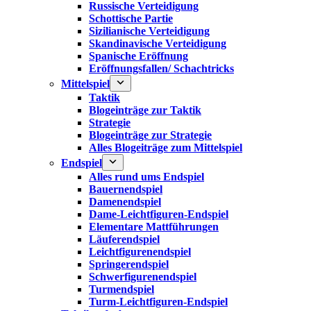
Russische Verteidigung
Schottische Partie
Sizilianische Verteidigung
Skandinavische Verteidigung
Spanische Eröffnung
Eröffnungsfallen/ Schachtricks
Mittelspiel
Taktik
Blogeinträge zur Taktik
Strategie
Blogeinträge zur Strategie
Alles Blogeiträge zum Mittelspiel
Endspiel
Alles rund ums Endspiel
Bauernendspiel
Damenendspiel
Dame-Leichtfiguren-Endspiel
Elementare Mattführungen
Läuferendspiel
Leichtfigurenendspiel
Springerendspiel
Schwerfigurenendspiel
Turmendspiel
Turm-Leichtfiguren-Endspiel