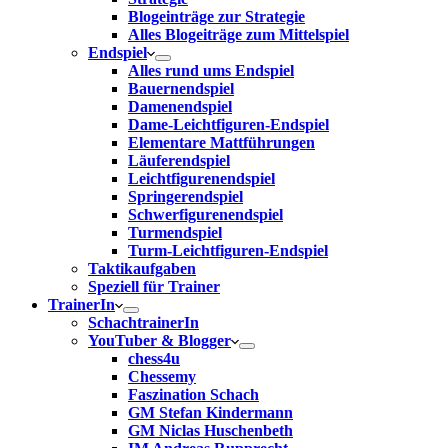
Blogeinträge zur Strategie
Alles Blogeiträge zum Mittelspiel
Endspiel
Alles rund ums Endspiel
Bauernendspiel
Damenendspiel
Dame-Leichtfiguren-Endspiel
Elementare Mattführungen
Läuferendspiel
Leichtfigurenendspiel
Springerendspiel
Schwerfigurenendspiel
Turmendspiel
Turm-Leichtfiguren-Endspiel
Taktikaufgaben
Speziell für Trainer
TrainerIn
SchachtrainerIn
YouTuber & Blogger
chess4u
Chessemy
Faszination Schach
GM Stefan Kindermann
GM Niclas Huschenbeth