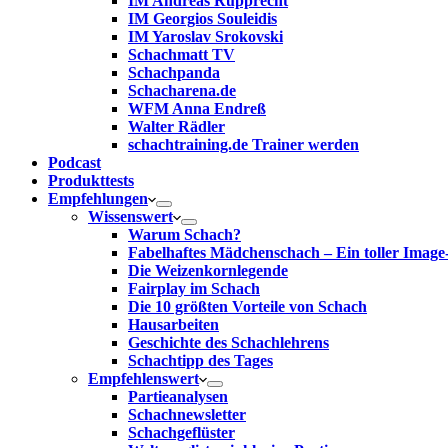
IM Andreas Rupprecht
IM Georgios Souleidis
IM Yaroslav Srokovski
Schachmatt TV
Schachpanda
Schacharena.de
WFM Anna Endreß
Walter Rädler
schachtraining.de Trainer werden
Podcast
Produkttests
Empfehlungen
Wissenswert
Warum Schach?
Fabelhaftes Mädchenschach – Ein toller Image
Die Weizenkornlegende
Fairplay im Schach
Die 10 größten Vorteile von Schach‎
Hausarbeiten
Geschichte des Schachlehrens
Schachtipp des Tages
Empfehlenswert
Partieanalysen
Schachnewsletter
Schachgeflüster