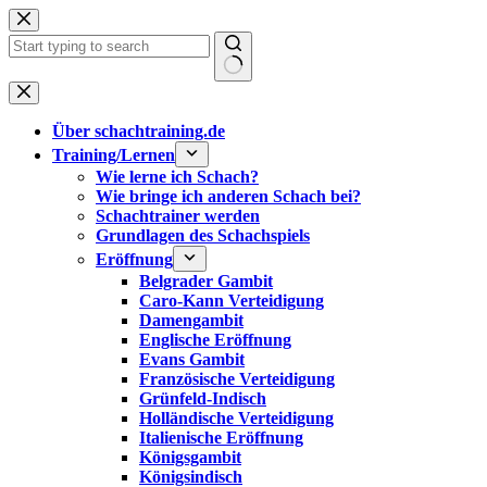
Zum
Inhalt
springen
Keine
Ergebnisse
Über schachtraining.de
Training/Lernen
Wie lerne ich Schach?
Wie bringe ich anderen Schach bei?
Schachtrainer werden
Grundlagen des Schachspiels
Eröffnung
Belgrader Gambit
Caro-Kann Verteidigung
Damengambit
Englische Eröffnung
Evans Gambit
Französische Verteidigung
Grünfeld-Indisch
Holländische Verteidigung
Italienische Eröffnung
Königsgambit
Königsindisch