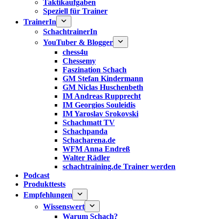
Taktikaufgaben
Speziell für Trainer
TrainerIn
SchachtrainerIn
YouTuber & Blogger
chess4u
Chessemy
Faszination Schach
GM Stefan Kindermann
GM Niclas Huschenbeth
IM Andreas Rupprecht
IM Georgios Souleidis
IM Yaroslav Srokovski
Schachmatt TV
Schachpanda
Schacharena.de
WFM Anna Endreß
Walter Rädler
schachtraining.de Trainer werden
Podcast
Produkttests
Empfehlungen
Wissenswert
Warum Schach?