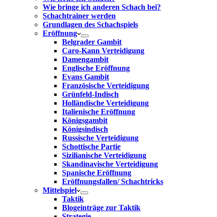
Wie bringe ich anderen Schach bei?
Schachtrainer werden
Grundlagen des Schachspiels
Eröffnung
Belgrader Gambit
Caro-Kann Verteidigung
Damengambit
Englische Eröffnung
Evans Gambit
Französische Verteidigung
Grünfeld-Indisch
Holländische Verteidigung
Italienische Eröffnung
Königsgambit
Königsindisch
Russische Verteidigung
Schottische Partie
Sizilianische Verteidigung
Skandinavische Verteidigung
Spanische Eröffnung
Eröffnungsfallen/ Schachtricks
Mittelspiel
Taktik
Blogeinträge zur Taktik
Strategie