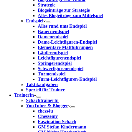
Strategie
Blogeinträge zur Strategie
Alles Blogeiträge zum Mittelspiel
Endspiel
Alles rund ums Endspiel
Bauernendspiel
Damenendspiel
Dame-Leichtfiguren-Endspiel
Elementare Mattführungen
Läuferendspiel
Leichtfigurenendspiel
Springerendspiel
Schwerfigurenendspiel
Turmendspiel
Turm-Leichtfiguren-Endspiel
Taktikaufgaben
Speziell für Trainer
TrainerIn
SchachtrainerIn
YouTuber & Blogger
chess4u
Chessemy
Faszination Schach
GM Stefan Kindermann