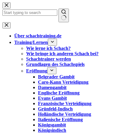
Zum
Inhalt
springen
Keine
Ergebnisse
Über schachtraining.de
Training/Lernen
Wie lerne ich Schach?
Wie bringe ich anderen Schach bei?
Schachtrainer werden
Grundlagen des Schachspiels
Eröffnung
Belgrader Gambit
Caro-Kann Verteidigung
Damengambit
Englische Eröffnung
Evans Gambit
Französische Verteidigung
Grünfeld-Indisch
Holländische Verteidigung
Italienische Eröffnung
Königsgambit
Königsindisch