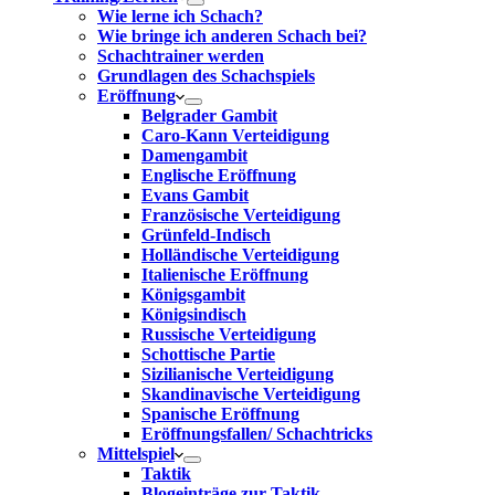
Wie lerne ich Schach?
Wie bringe ich anderen Schach bei?
Schachtrainer werden
Grundlagen des Schachspiels
Eröffnung
Belgrader Gambit
Caro-Kann Verteidigung
Damengambit
Englische Eröffnung
Evans Gambit
Französische Verteidigung
Grünfeld-Indisch
Holländische Verteidigung
Italienische Eröffnung
Königsgambit
Königsindisch
Russische Verteidigung
Schottische Partie
Sizilianische Verteidigung
Skandinavische Verteidigung
Spanische Eröffnung
Eröffnungsfallen/ Schachtricks
Mittelspiel
Taktik
Blogeinträge zur Taktik