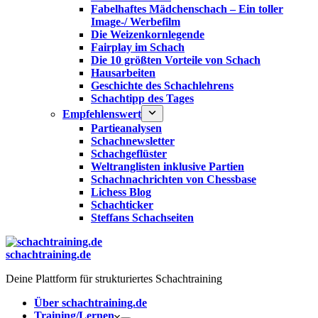
Fabelhaftes Mädchenschach – Ein toller
Image-/ Werbefilm
Die Weizenkornlegende
Fairplay im Schach
Die 10 größten Vorteile von Schach‎
Hausarbeiten
Geschichte des Schachlehrens
Schachtipp des Tages
Empfehlenswert
Partieanalysen
Schachnewsletter
Schachgeflüster
Weltranglisten inklusive Partien
Schachnachrichten von Chessbase
Lichess Blog
Schachticker
Steffans Schachseiten
schachtraining.de
Deine Plattform für strukturiertes Schachtraining
Über schachtraining.de
Training/Lernen