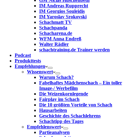
GM Niclas Huschenbeth
IM Andreas Rupprecht
IM Georgios Souleidis
IM Yaroslav Srokovski
Schachmatt TV
Schachpanda
Schacharena.de
WFM Anna Endreß
Walter Rädler
schachtraining.de Trainer werden
Podcast
Produkttests
Empfehlungen
Wissenswert
Warum Schach?
Fabelhaftes Mädchenschach – Ein toller
Image-/ Werbefilm
Die Weizenkornlegende
Fairplay im Schach
Die 10 größten Vorteile von Schach‎
Hausarbeiten
Geschichte des Schachlehrens
Schachtipp des Tages
Empfehlenswert
Partieanalysen