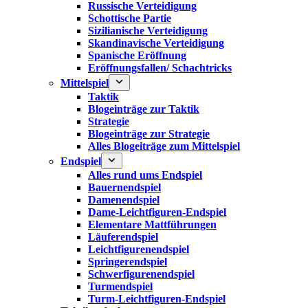
Russische Verteidigung
Schottische Partie
Sizilianische Verteidigung
Skandinavische Verteidigung
Spanische Eröffnung
Eröffnungsfallen/ Schachtricks
Mittelspiel
Taktik
Blogeinträge zur Taktik
Strategie
Blogeinträge zur Strategie
Alles Blogeiträge zum Mittelspiel
Endspiel
Alles rund ums Endspiel
Bauernendspiel
Damenendspiel
Dame-Leichtfiguren-Endspiel
Elementare Mattführungen
Läuferendspiel
Leichtfigurenendspiel
Springerendspiel
Schwerfigurenendspiel
Turmendspiel
Turm-Leichtfiguren-Endspiel