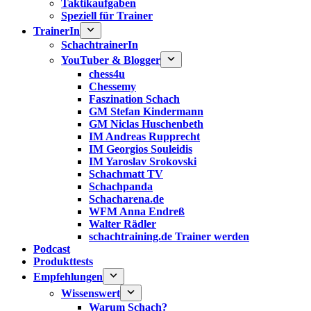
Taktikaufgaben
Speziell für Trainer
TrainerIn
SchachtrainerIn
YouTuber & Blogger
chess4u
Chessemy
Faszination Schach
GM Stefan Kindermann
GM Niclas Huschenbeth
IM Andreas Rupprecht
IM Georgios Souleidis
IM Yaroslav Srokovski
Schachmatt TV
Schachpanda
Schacharena.de
WFM Anna Endreß
Walter Rädler
schachtraining.de Trainer werden
Podcast
Produkttests
Empfehlungen
Wissenswert
Warum Schach?