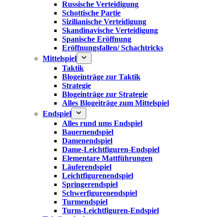
Russische Verteidigung
Schottische Partie
Sizilianische Verteidigung
Skandinavische Verteidigung
Spanische Eröffnung
Eröffnungsfallen/ Schachtricks
Mittelspiel
Taktik
Blogeinträge zur Taktik
Strategie
Blogeinträge zur Strategie
Alles Blogeiträge zum Mittelspiel
Endspiel
Alles rund ums Endspiel
Bauernendspiel
Damenendspiel
Dame-Leichtfiguren-Endspiel
Elementare Mattführungen
Läuferendspiel
Leichtfigurenendspiel
Springerendspiel
Schwerfigurenendspiel
Turmendspiel
Turm-Leichtfiguren-Endspiel