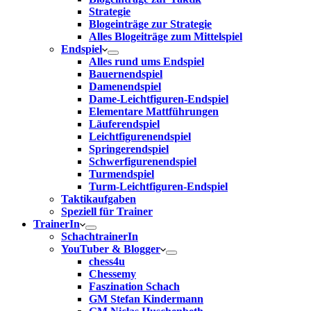
Strategie
Blogeinträge zur Strategie
Alles Blogeiträge zum Mittelspiel
Endspiel
Alles rund ums Endspiel
Bauernendspiel
Damenendspiel
Dame-Leichtfiguren-Endspiel
Elementare Mattführungen
Läuferendspiel
Leichtfigurenendspiel
Springerendspiel
Schwerfigurenendspiel
Turmendspiel
Turm-Leichtfiguren-Endspiel
Taktikaufgaben
Speziell für Trainer
TrainerIn
SchachtrainerIn
YouTuber & Blogger
chess4u
Chessemy
Faszination Schach
GM Stefan Kindermann