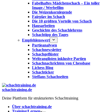
Fabelhaftes Mädchenschach – Ein toller
Image-/ Werbefilm
Die Weizenkornlegende
Fairplay im Schach
Die 10 größten Vorteile von Schach‎
Hausarbeiten
Geschichte des Schachlehrens
Schachtipp des Tages
Empfehlenswert
Partieanalysen
Schachnewsletter
Schachgeflüster
Weltranglisten inklusive Partien
Schachnachrichten von Chessbase
Lichess Blog
Schachticker
Steffans Schachseiten
schachtraining.de
Deine Plattform für strukturiertes Schachtraining
Über schachtraining.de
Training/Lernen