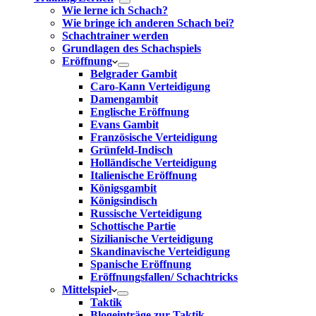
Wie lerne ich Schach?
Wie bringe ich anderen Schach bei?
Schachtrainer werden
Grundlagen des Schachspiels
Eröffnung
Belgrader Gambit
Caro-Kann Verteidigung
Damengambit
Englische Eröffnung
Evans Gambit
Französische Verteidigung
Grünfeld-Indisch
Holländische Verteidigung
Italienische Eröffnung
Königsgambit
Königsindisch
Russische Verteidigung
Schottische Partie
Sizilianische Verteidigung
Skandinavische Verteidigung
Spanische Eröffnung
Eröffnungsfallen/ Schachtricks
Mittelspiel
Taktik
Blogeinträge zur Taktik