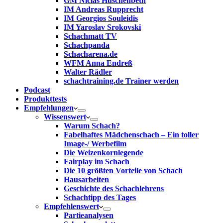
GM Niclas Huschenbeth
IM Andreas Rupprecht
IM Georgios Souleidis
IM Yaroslav Srokovski
Schachmatt TV
Schachpanda
Schacharena.de
WFM Anna Endreß
Walter Rädler
schachtraining.de Trainer werden
Podcast
Produkttests
Empfehlungen
Wissenswert
Warum Schach?
Fabelhaftes Mädchenschach – Ein toller
Image-/ Werbefilm
Die Weizenkornlegende
Fairplay im Schach
Die 10 größten Vorteile von Schach‎
Hausarbeiten
Geschichte des Schachlehrens
Schachtipp des Tages
Empfehlenswert
Partieanalysen