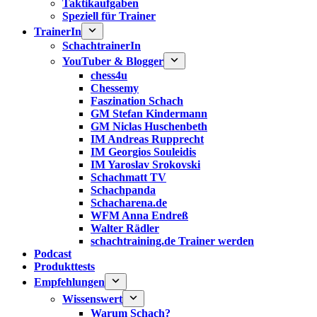
Taktikaufgaben
Speziell für Trainer
TrainerIn
SchachtrainerIn
YouTuber & Blogger
chess4u
Chessemy
Faszination Schach
GM Stefan Kindermann
GM Niclas Huschenbeth
IM Andreas Rupprecht
IM Georgios Souleidis
IM Yaroslav Srokovski
Schachmatt TV
Schachpanda
Schacharena.de
WFM Anna Endreß
Walter Rädler
schachtraining.de Trainer werden
Podcast
Produkttests
Empfehlungen
Wissenswert
Warum Schach?