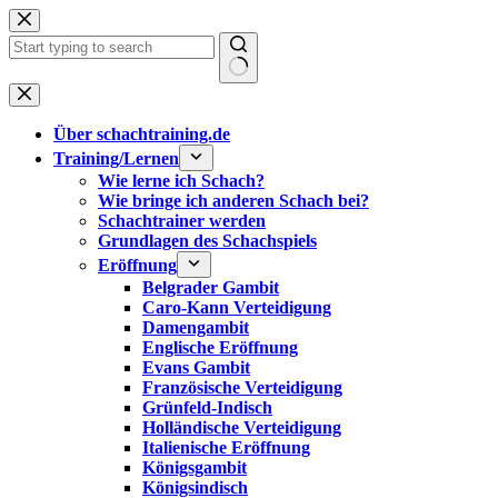
Zum
Inhalt
springen
Keine
Ergebnisse
Über schachtraining.de
Training/Lernen
Wie lerne ich Schach?
Wie bringe ich anderen Schach bei?
Schachtrainer werden
Grundlagen des Schachspiels
Eröffnung
Belgrader Gambit
Caro-Kann Verteidigung
Damengambit
Englische Eröffnung
Evans Gambit
Französische Verteidigung
Grünfeld-Indisch
Holländische Verteidigung
Italienische Eröffnung
Königsgambit
Königsindisch