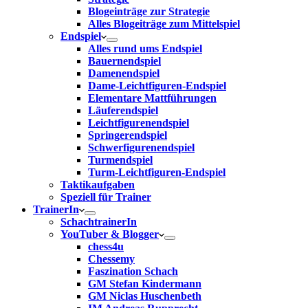
Blogeinträge zur Strategie
Alles Blogeiträge zum Mittelspiel
Endspiel
Alles rund ums Endspiel
Bauernendspiel
Damenendspiel
Dame-Leichtfiguren-Endspiel
Elementare Mattführungen
Läuferendspiel
Leichtfigurenendspiel
Springerendspiel
Schwerfigurenendspiel
Turmendspiel
Turm-Leichtfiguren-Endspiel
Taktikaufgaben
Speziell für Trainer
TrainerIn
SchachtrainerIn
YouTuber & Blogger
chess4u
Chessemy
Faszination Schach
GM Stefan Kindermann
GM Niclas Huschenbeth