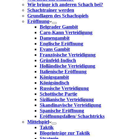
Wie bringe ich anderen Schach bei?
Schachtrainer werden
Grundlagen des Schachspiels
Eröffnung
Belgrader Gambit
Caro-Kann Verteidigung
Damengambit
Englische Eröffnung
Evans Gambit
Französische Verteidigung
Grünfeld-Indisch
Holländische Verteidigung
Italienische Eröffnung
Königsgambit
Königsindisch
Russische Verteidigung
Schottische Partie
Sizilianische Verteidigung
Skandinavische Verteidigung
Spanische Eröffnung
Eröffnungsfallen/ Schachtricks
Mittelspiel
Taktik
Blogeinträge zur Taktik
Strategie