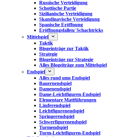
Russische Verteidigung
Schottische Partie
Sizilianische Verteidigung
Skandinavische Verteidigung
Spanische Eröffnung
Eröffnungsfallen/ Schachtricks
Mittelspiel
Taktik
Blogeinträge zur Taktik
Strategie
Blogeinträge zur Strategie
Alles Blogeiträge zum Mittelspiel
Endspiel
Alles rund ums Endspiel
Bauernendspiel
Damenendspiel
Dame-Leichtfiguren-Endspiel
Elementare Mattführungen
Läuferendspiel
Leichtfigurenendspiel
Springerendspiel
Schwerfigurenendspiel
Turmendspiel
Turm-Leichtfiguren-Endspiel