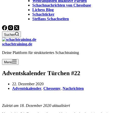
Weltranglisten inklusive Partien
Schachnachrichten von Chessbase
Lichess Blog
Schachticker
Steffans Schachseiten
Suchen
schachtraining.de
Deine Plattform für strukturiertes Schachtraining
Menü
Adventskalender Türchen #22
22. Dezember 2020
Adventskalender
,
Chessemy
,
Nachrichten
Zuletzt am 18. Dezember 2020 aktualisiert