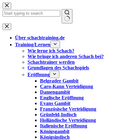
Zum
Inhalt
springen
Keine
Ergebnisse
Über schachtraining.de
Training/Lernen
Wie lerne ich Schach?
Wie bringe ich anderen Schach bei?
Schachtrainer werden
Grundlagen des Schachspiels
Eröffnung
Belgrader Gambit
Caro-Kann Verteidigung
Damengambit
Englische Eröffnung
Evans Gambit
Französische Verteidigung
Grünfeld-Indisch
Holländische Verteidigung
Italienische Eröffnung
Königsgambit
Königsindisch