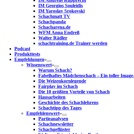
IM Andreas Rupprecht
IM Georgios Souleidis
IM Yaroslav Srokovski
Schachmatt TV
Schachpanda
Schacharena.de
WFM Anna Endreß
Walter Rädler
schachtraining.de Trainer werden
Podcast
Produkttests
Empfehlungen
Wissenswert
Warum Schach?
Fabelhaftes Mädchenschach – Ein toller Image
Die Weizenkornlegende
Fairplay im Schach
Die 10 größten Vorteile von Schach‎
Hausarbeiten
Geschichte des Schachlehrens
Schachtipp des Tages
Empfehlenswert
Partieanalysen
Schachnewsletter
Schachgeflüster