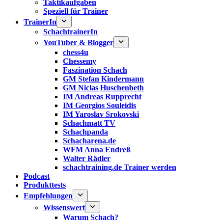
Taktikaufgaben
Speziell für Trainer
TrainerIn
SchachtrainerIn
YouTuber & Blogger
chess4u
Chessemy
Faszination Schach
GM Stefan Kindermann
GM Niclas Huschenbeth
IM Andreas Rupprecht
IM Georgios Souleidis
IM Yaroslav Srokovski
Schachmatt TV
Schachpanda
Schacharena.de
WFM Anna Endreß
Walter Rädler
schachtraining.de Trainer werden
Podcast
Produkttests
Empfehlungen
Wissenswert
Warum Schach?