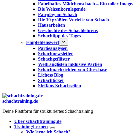
Fabelhaftes Mädchenschach – Ein toller Image
Die Weizenkornlegende
Fairplay im Schach
Die 10 größten Vorteile von Schach‎
Hausarbeiten
Geschichte des Schachlehrens
Schachtipp des Tages
Empfehlenswert
Partieanalysen
Schachnewsletter
Schachgeflüster
Weltranglisten inklusive Partien
Schachnachrichten von Chessbase
Lichess Blog
Schachticker
Steffans Schachseiten
schachtraining.de
Deine Plattform für strukturiertes Schachtraining
Über schachtraining.de
Training/Lernen
Wie lerne ich Schach?