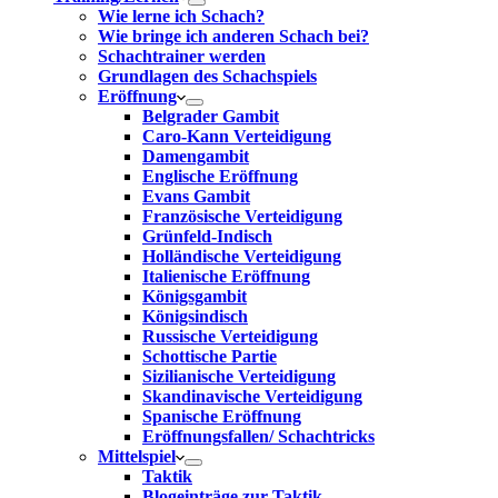
Wie lerne ich Schach?
Wie bringe ich anderen Schach bei?
Schachtrainer werden
Grundlagen des Schachspiels
Eröffnung
Belgrader Gambit
Caro-Kann Verteidigung
Damengambit
Englische Eröffnung
Evans Gambit
Französische Verteidigung
Grünfeld-Indisch
Holländische Verteidigung
Italienische Eröffnung
Königsgambit
Königsindisch
Russische Verteidigung
Schottische Partie
Sizilianische Verteidigung
Skandinavische Verteidigung
Spanische Eröffnung
Eröffnungsfallen/ Schachtricks
Mittelspiel
Taktik
Blogeinträge zur Taktik