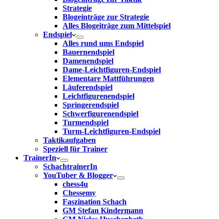
Strategie
Blogeinträge zur Strategie
Alles Blogeiträge zum Mittelspiel
Endspiel
Alles rund ums Endspiel
Bauernendspiel
Damenendspiel
Dame-Leichtfiguren-Endspiel
Elementare Mattführungen
Läuferendspiel
Leichtfigurenendspiel
Springerendspiel
Schwerfigurenendspiel
Turmendspiel
Turm-Leichtfiguren-Endspiel
Taktikaufgaben
Speziell für Trainer
TrainerIn
SchachtrainerIn
YouTuber & Blogger
chess4u
Chessemy
Faszination Schach
GM Stefan Kindermann