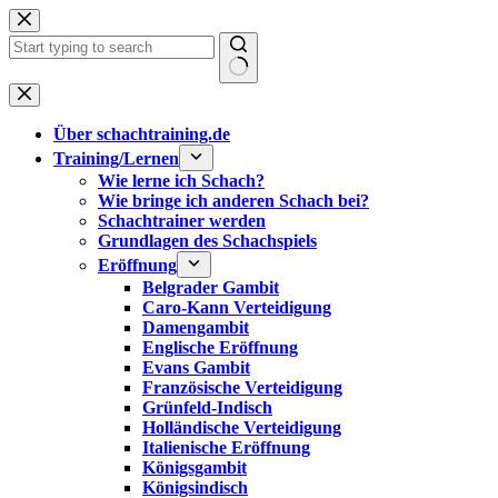
Zum
Inhalt
springen
Keine
Ergebnisse
Über schachtraining.de
Training/Lernen
Wie lerne ich Schach?
Wie bringe ich anderen Schach bei?
Schachtrainer werden
Grundlagen des Schachspiels
Eröffnung
Belgrader Gambit
Caro-Kann Verteidigung
Damengambit
Englische Eröffnung
Evans Gambit
Französische Verteidigung
Grünfeld-Indisch
Holländische Verteidigung
Italienische Eröffnung
Königsgambit
Königsindisch