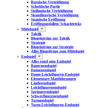
Russische Verteidigung
Schottische Partie
Sizilianische Verteidigung
Skandinavische Verteidigung
Spanische Eröffnung
Eröffnungsfallen/ Schachtricks
Mittelspiel
Taktik
Blogeinträge zur Taktik
Strategie
Blogeinträge zur Strategie
Alles Blogeiträge zum Mittelspiel
Endspiel
Alles rund ums Endspiel
Bauernendspiel
Damenendspiel
Dame-Leichtfiguren-Endspiel
Elementare Mattführungen
Läuferendspiel
Leichtfigurenendspiel
Springerendspiel
Schwerfigurenendspiel
Turmendspiel
Turm-Leichtfiguren-Endspiel