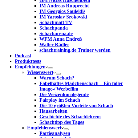
GM Niclas Huschenbeth
IM Andreas Rupprecht
IM Georgios Souleidis
IM Yaroslav Srokovski
Schachmatt TV
Schachpanda
Schacharena.de
WFM Anna Endreß
Walter Rädler
schachtraining.de Trainer werden
Podcast
Produkttests
Empfehlungen
Wissenswert
Warum Schach?
Fabelhaftes Mädchenschach – Ein toller
Image-/ Werbefilm
Die Weizenkornlegende
Fairplay im Schach
Die 10 größten Vorteile von Schach‎
Hausarbeiten
Geschichte des Schachlehrens
Schachtipp des Tages
Empfehlenswert
Partieanalysen