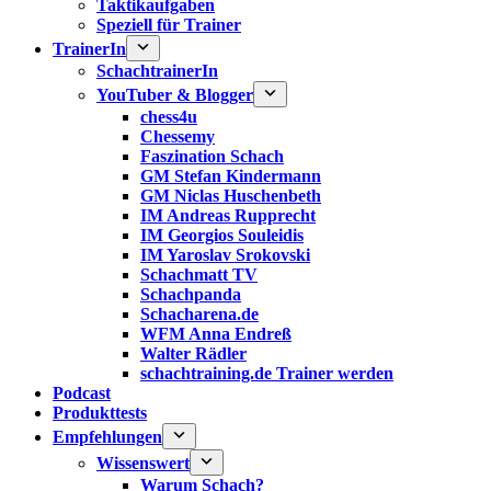
Taktikaufgaben
Speziell für Trainer
TrainerIn
SchachtrainerIn
YouTuber & Blogger
chess4u
Chessemy
Faszination Schach
GM Stefan Kindermann
GM Niclas Huschenbeth
IM Andreas Rupprecht
IM Georgios Souleidis
IM Yaroslav Srokovski
Schachmatt TV
Schachpanda
Schacharena.de
WFM Anna Endreß
Walter Rädler
schachtraining.de Trainer werden
Podcast
Produkttests
Empfehlungen
Wissenswert
Warum Schach?