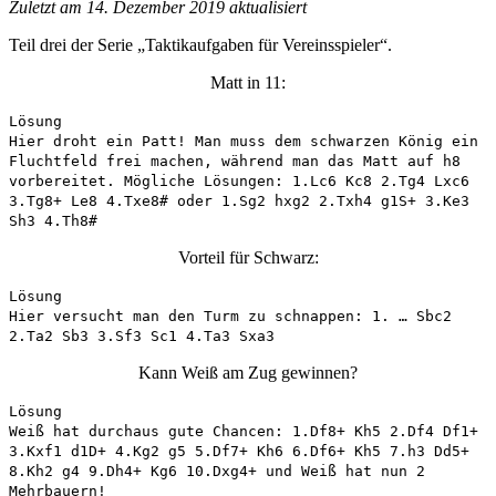
Zuletzt am 14. Dezember 2019 aktualisiert
Teil drei der Serie „Taktikaufgaben für Vereinsspieler“.
Matt in 11:
Lösung
Hier droht ein Patt! Man muss dem schwarzen König ein
Fluchtfeld frei machen, während man das Matt auf h8
vorbereitet. Mögliche Lösungen: 1.Lc6 Kc8 2.Tg4 Lxc6
3.Tg8+ Le8 4.Txe8# oder 1.Sg2 hxg2 2.Txh4 g1S+ 3.Ke3
Sh3 4.Th8#
Vorteil für Schwarz:
Lösung
Hier versucht man den Turm zu schnappen: 1. … Sbc2
2.Ta2 Sb3 3.Sf3 Sc1 4.Ta3 Sxa3
Kann Weiß am Zug gewinnen?
Lösung
Weiß hat durchaus gute Chancen: 1.Df8+ Kh5 2.Df4 Df1+
3.Kxf1 d1D+ 4.Kg2 g5 5.Df7+ Kh6 6.Df6+ Kh5 7.h3 Dd5+
8.Kh2 g4 9.Dh4+ Kg6 10.Dxg4+ und Weiß hat nun 2
Mehrbauern!