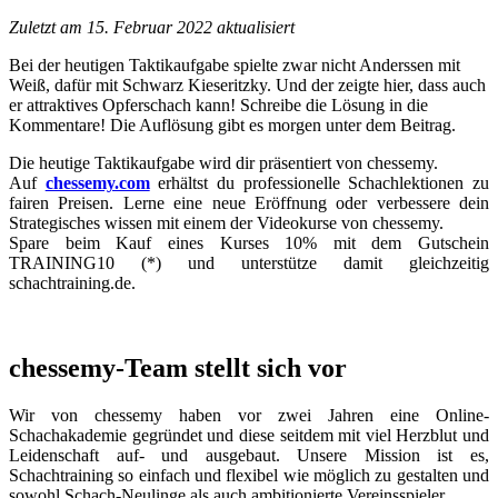
Zuletzt am 15. Februar 2022 aktualisiert
Bei der heutigen Taktikaufgabe spielte zwar nicht Anderssen mit
Weiß, dafür mit Schwarz Kieseritzky. Und der zeigte hier, dass auch
er attraktives Opferschach kann!
Schreibe die Lösung in die
Kommentare! Die Auflösung gibt es morgen unter dem Beitrag.
Die heutige Taktikaufgabe wird dir präsentiert von chessemy.
Auf
chessemy.com
erhältst du professionelle Schachlektionen zu
fairen Preisen. Lerne eine neue Eröffnung oder verbessere dein
Strategisches wissen mit einem der Videokurse von chessemy.
Spare beim Kauf eines Kurses 10% mit dem Gutschein
TRAINING10 (*) und unterstütze damit gleichzeitig
schachtraining.de.
chessemy-Team stellt sich vor
Wir von chessemy haben vor zwei Jahren eine Online-
Schachakademie gegründet und diese seitdem mit viel Herzblut und
Leidenschaft auf- und ausgebaut. Unsere Mission ist es,
Schachtraining so einfach und flexibel wie möglich zu gestalten und
sowohl Schach-Neulinge als auch ambitionierte Vereinsspieler