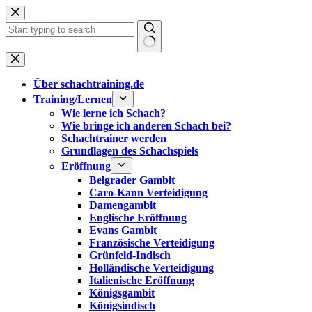
Zum
Inhalt
springen
Keine
Ergebnisse
Über schachtraining.de
Training/Lernen
Wie lerne ich Schach?
Wie bringe ich anderen Schach bei?
Schachtrainer werden
Grundlagen des Schachspiels
Eröffnung
Belgrader Gambit
Caro-Kann Verteidigung
Damengambit
Englische Eröffnung
Evans Gambit
Französische Verteidigung
Grünfeld-Indisch
Holländische Verteidigung
Italienische Eröffnung
Königsgambit
Königsindisch