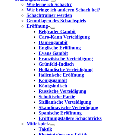
Wie lerne ich Schach?
Wie bringe ich anderen Schach bei?
Schachtrainer werden
Grundlagen des Schachspiels
Eröffnung
Belgrader Gambit
Caro-Kann Verteidigung
Damengambit
Englische Eröffnung
Evans Gambit
Französische Verteidigung
Grünfeld-Indisch
Holländische Verteidigung
Italienische Eröffnung
Königsgambit
Königsindisch
Russische Verteidigung
Schottische Partie
Sizilianische Verteidigung
Skandinavische Verteidigung
Spanische Eröffnung
Eröffnungsfallen/ Schachtricks
Mittelspiel
Taktik
Blogeinträge zur Taktik