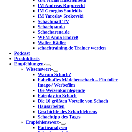
GM Niclas Huschenbeth
IM Andreas Rupprecht
IM Georgios Souleidis
IM Yaroslav Srokovski
Schachmatt TV
Schachpanda
Schacharena.de
WFM Anna Endreß
Walter Rädler
schachtraining.de Trainer werden
Podcast
Produkttests
Empfehlungen
Wissenswert
Warum Schach?
Fabelhaftes Mädchenschach – Ein toller
Image-/ Werbefilm
Die Weizenkornlegende
Fairplay im Schach
Die 10 größten Vorteile von Schach‎
Hausarbeiten
Geschichte des Schachlehrens
Schachtipp des Tages
Empfehlenswert
Partieanalysen