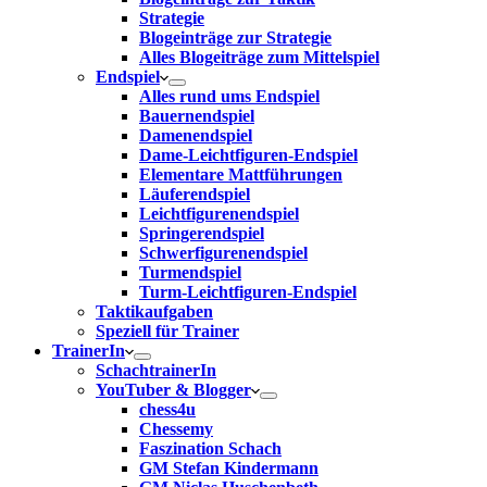
Strategie
Blogeinträge zur Strategie
Alles Blogeiträge zum Mittelspiel
Endspiel
Alles rund ums Endspiel
Bauernendspiel
Damenendspiel
Dame-Leichtfiguren-Endspiel
Elementare Mattführungen
Läuferendspiel
Leichtfigurenendspiel
Springerendspiel
Schwerfigurenendspiel
Turmendspiel
Turm-Leichtfiguren-Endspiel
Taktikaufgaben
Speziell für Trainer
TrainerIn
SchachtrainerIn
YouTuber & Blogger
chess4u
Chessemy
Faszination Schach
GM Stefan Kindermann