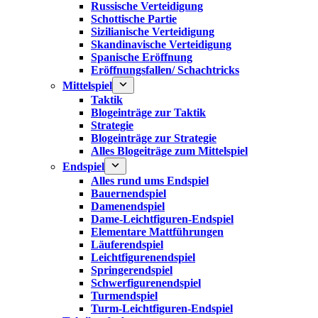
Russische Verteidigung
Schottische Partie
Sizilianische Verteidigung
Skandinavische Verteidigung
Spanische Eröffnung
Eröffnungsfallen/ Schachtricks
Mittelspiel
Taktik
Blogeinträge zur Taktik
Strategie
Blogeinträge zur Strategie
Alles Blogeiträge zum Mittelspiel
Endspiel
Alles rund ums Endspiel
Bauernendspiel
Damenendspiel
Dame-Leichtfiguren-Endspiel
Elementare Mattführungen
Läuferendspiel
Leichtfigurenendspiel
Springerendspiel
Schwerfigurenendspiel
Turmendspiel
Turm-Leichtfiguren-Endspiel