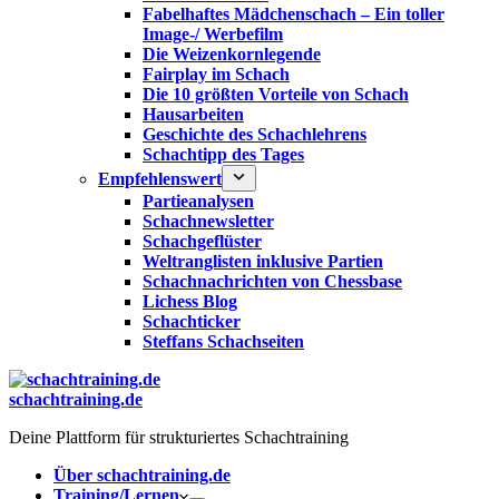
Fabelhaftes Mädchenschach – Ein toller
Image-/ Werbefilm
Die Weizenkornlegende
Fairplay im Schach
Die 10 größten Vorteile von Schach‎
Hausarbeiten
Geschichte des Schachlehrens
Schachtipp des Tages
Empfehlenswert
Partieanalysen
Schachnewsletter
Schachgeflüster
Weltranglisten inklusive Partien
Schachnachrichten von Chessbase
Lichess Blog
Schachticker
Steffans Schachseiten
schachtraining.de
Deine Plattform für strukturiertes Schachtraining
Über schachtraining.de
Training/Lernen