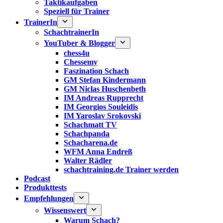
Taktikaufgaben
Speziell für Trainer
TrainerIn
SchachtrainerIn
YouTuber & Blogger
chess4u
Chessemy
Faszination Schach
GM Stefan Kindermann
GM Niclas Huschenbeth
IM Andreas Rupprecht
IM Georgios Souleidis
IM Yaroslav Srokovski
Schachmatt TV
Schachpanda
Schacharena.de
WFM Anna Endreß
Walter Rädler
schachtraining.de Trainer werden
Podcast
Produkttests
Empfehlungen
Wissenswert
Warum Schach?