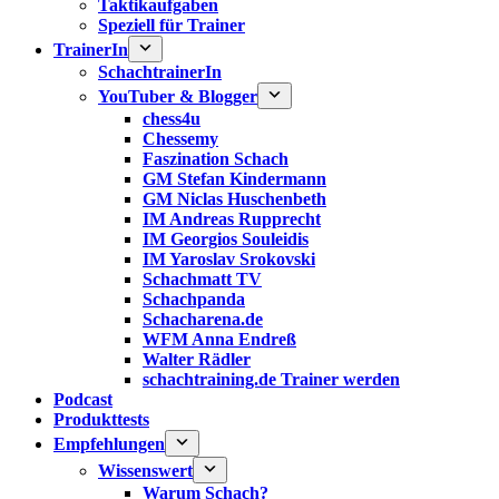
Taktikaufgaben
Speziell für Trainer
TrainerIn
SchachtrainerIn
YouTuber & Blogger
chess4u
Chessemy
Faszination Schach
GM Stefan Kindermann
GM Niclas Huschenbeth
IM Andreas Rupprecht
IM Georgios Souleidis
IM Yaroslav Srokovski
Schachmatt TV
Schachpanda
Schacharena.de
WFM Anna Endreß
Walter Rädler
schachtraining.de Trainer werden
Podcast
Produkttests
Empfehlungen
Wissenswert
Warum Schach?