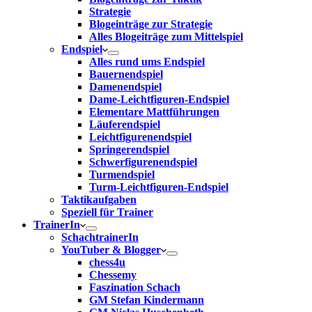
Strategie
Blogeinträge zur Strategie
Alles Blogeiträge zum Mittelspiel
Endspiel
Alles rund ums Endspiel
Bauernendspiel
Damenendspiel
Dame-Leichtfiguren-Endspiel
Elementare Mattführungen
Läuferendspiel
Leichtfigurenendspiel
Springerendspiel
Schwerfigurenendspiel
Turmendspiel
Turm-Leichtfiguren-Endspiel
Taktikaufgaben
Speziell für Trainer
TrainerIn
SchachtrainerIn
YouTuber & Blogger
chess4u
Chessemy
Faszination Schach
GM Stefan Kindermann