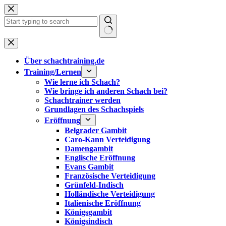
Zum
Inhalt
springen
Keine
Ergebnisse
Über schachtraining.de
Training/Lernen
Wie lerne ich Schach?
Wie bringe ich anderen Schach bei?
Schachtrainer werden
Grundlagen des Schachspiels
Eröffnung
Belgrader Gambit
Caro-Kann Verteidigung
Damengambit
Englische Eröffnung
Evans Gambit
Französische Verteidigung
Grünfeld-Indisch
Holländische Verteidigung
Italienische Eröffnung
Königsgambit
Königsindisch