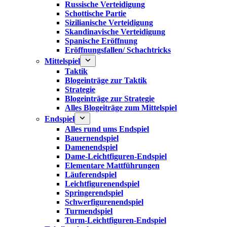
Russische Verteidigung
Schottische Partie
Sizilianische Verteidigung
Skandinavische Verteidigung
Spanische Eröffnung
Eröffnungsfallen/ Schachtricks
Mittelspiel
Taktik
Blogeinträge zur Taktik
Strategie
Blogeinträge zur Strategie
Alles Blogeiträge zum Mittelspiel
Endspiel
Alles rund ums Endspiel
Bauernendspiel
Damenendspiel
Dame-Leichtfiguren-Endspiel
Elementare Mattführungen
Läuferendspiel
Leichtfigurenendspiel
Springerendspiel
Schwerfigurenendspiel
Turmendspiel
Turm-Leichtfiguren-Endspiel