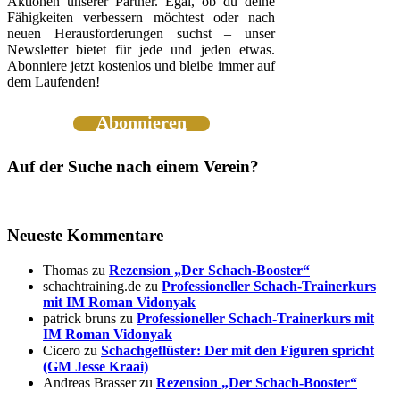
Aktionen unserer Partner. Egal, ob du deine
Fähigkeiten verbessern möchtest oder nach
neuen Herausforderungen suchst – unser
Newsletter bietet für jede und jeden etwas.
Abonniere jetzt kostenlos und bleibe immer auf
dem Laufenden!
Abonnieren
Auf der Suche nach einem Verein?
Neueste Kommentare
Thomas
zu
Rezension „Der Schach-Booster“
schachtraining.de
zu
Professioneller Schach-Trainerkurs
mit IM Roman Vidonyak
patrick bruns
zu
Professioneller Schach-Trainerkurs mit
IM Roman Vidonyak
Cicero
zu
Schachgeflüster: Der mit den Figuren spricht
(GM Jesse Kraai)
Andreas Brasser
zu
Rezension „Der Schach-Booster“