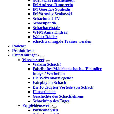
GM Niclas Huschenbeth
IM Andreas Rupprecht
IM Georgios Souleidis
IM Yaroslav Srokovski
Schachmatt TV
Schachpanda
Schacharena.de
WFM Anna Endreß
Walter Rädler
schachtraining.de Trainer werden
Podcast
Produkttests
Empfehlungen
Wissenswert
Warum Schach?
Fabelhaftes Mädchenschach – Ein toller
Image-/ Werbefilm
Die Weizenkornlegende
Fairplay im Schach
Die 10 größten Vorteile von Schach‎
Hausarbeiten
Geschichte des Schachlehrens
Schachtipp des Tages
Empfehlenswert
Partieanalysen