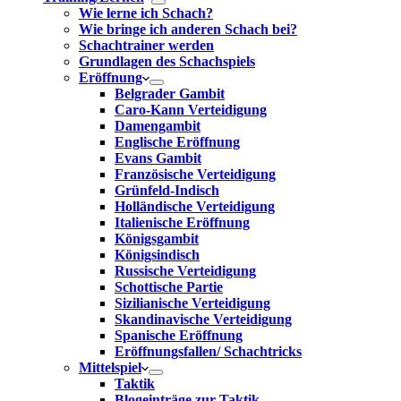
Wie lerne ich Schach?
Wie bringe ich anderen Schach bei?
Schachtrainer werden
Grundlagen des Schachspiels
Eröffnung
Belgrader Gambit
Caro-Kann Verteidigung
Damengambit
Englische Eröffnung
Evans Gambit
Französische Verteidigung
Grünfeld-Indisch
Holländische Verteidigung
Italienische Eröffnung
Königsgambit
Königsindisch
Russische Verteidigung
Schottische Partie
Sizilianische Verteidigung
Skandinavische Verteidigung
Spanische Eröffnung
Eröffnungsfallen/ Schachtricks
Mittelspiel
Taktik
Blogeinträge zur Taktik