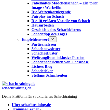
Fabelhaftes Mädchenschach – Ein toller
Image-/ Werbefilm
Die Weizenkornlegende
Fairplay im Schach
Die 10 größten Vorteile von Schach‎
Hausarbeiten
Geschichte des Schachlehrens
Schachtipp des Tages
Empfehlenswert
Partieanalysen
Schachnewsletter
Schachgeflüster
Weltranglisten inklusive Partien
Schachnachrichten von Chessbase
Lichess Blog
Schachticker
Steffans Schachseiten
schachtraining.de
Deine Plattform für strukturiertes Schachtraining
Über schachtraining.de
Training/Lernen