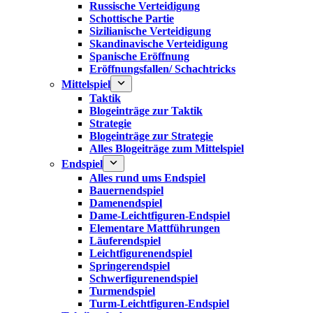
Russische Verteidigung
Schottische Partie
Sizilianische Verteidigung
Skandinavische Verteidigung
Spanische Eröffnung
Eröffnungsfallen/ Schachtricks
Mittelspiel
Taktik
Blogeinträge zur Taktik
Strategie
Blogeinträge zur Strategie
Alles Blogeiträge zum Mittelspiel
Endspiel
Alles rund ums Endspiel
Bauernendspiel
Damenendspiel
Dame-Leichtfiguren-Endspiel
Elementare Mattführungen
Läuferendspiel
Leichtfigurenendspiel
Springerendspiel
Schwerfigurenendspiel
Turmendspiel
Turm-Leichtfiguren-Endspiel