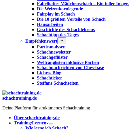
Fabelhaftes Mädchenschach – Ein toller Image
Die Weizenkornlegende
Fairplay im Schach
Die 10 größten Vorteile von Schach‎
Hausarbeiten
Geschichte des Schachlehrens
Schachtipp des Tages
Empfehlenswert
Partieanalysen
Schachnewsletter
Schachgeflüster
Weltranglisten inklusive Partien
Schachnachrichten von Chessbase
Lichess Blog
Schachticker
Steffans Schachseiten
schachtraining.de
Deine Plattform für strukturiertes Schachtraining
Über schachtraining.de
Training/Lernen
Wie lerne ich Schach?