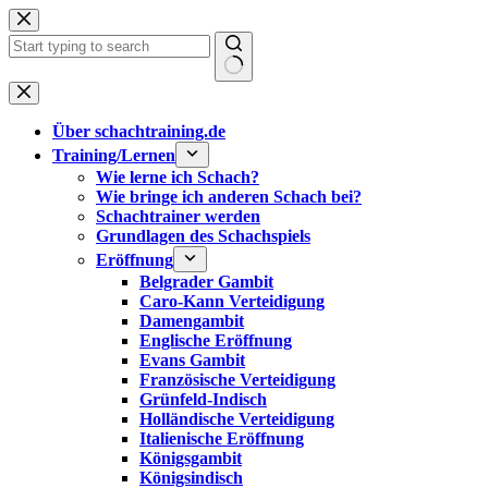
Zum
Inhalt
springen
Keine
Ergebnisse
Über schachtraining.de
Training/Lernen
Wie lerne ich Schach?
Wie bringe ich anderen Schach bei?
Schachtrainer werden
Grundlagen des Schachspiels
Eröffnung
Belgrader Gambit
Caro-Kann Verteidigung
Damengambit
Englische Eröffnung
Evans Gambit
Französische Verteidigung
Grünfeld-Indisch
Holländische Verteidigung
Italienische Eröffnung
Königsgambit
Königsindisch