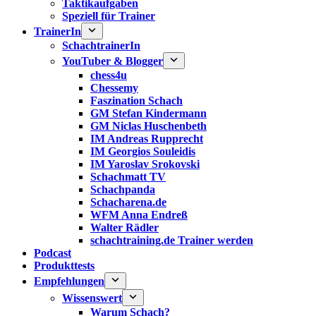
Taktikaufgaben
Speziell für Trainer
TrainerIn
SchachtrainerIn
YouTuber & Blogger
chess4u
Chessemy
Faszination Schach
GM Stefan Kindermann
GM Niclas Huschenbeth
IM Andreas Rupprecht
IM Georgios Souleidis
IM Yaroslav Srokovski
Schachmatt TV
Schachpanda
Schacharena.de
WFM Anna Endreß
Walter Rädler
schachtraining.de Trainer werden
Podcast
Produkttests
Empfehlungen
Wissenswert
Warum Schach?