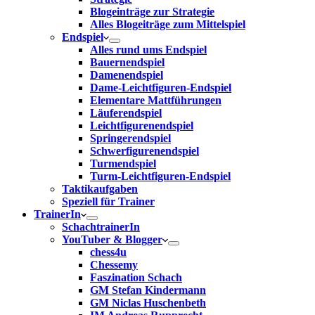
Blogeinträge zur Strategie
Alles Blogeiträge zum Mittelspiel
Endspiel
Alles rund ums Endspiel
Bauernendspiel
Damenendspiel
Dame-Leichtfiguren-Endspiel
Elementare Mattführungen
Läuferendspiel
Leichtfigurenendspiel
Springerendspiel
Schwerfigurenendspiel
Turmendspiel
Turm-Leichtfiguren-Endspiel
Taktikaufgaben
Speziell für Trainer
TrainerIn
SchachtrainerIn
YouTuber & Blogger
chess4u
Chessemy
Faszination Schach
GM Stefan Kindermann
GM Niclas Huschenbeth