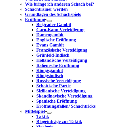
Wie bringe ich anderen Schach bei?
Schachtrainer werden
Grundlagen des Schachspiels
Eröffnung
Belgrader Gambit
Caro-Kann Verteidigung
Damengambit
Englische Eröffnung
Evans Gambit
Französische Verteidigung
Grünfeld-Indisch
Holländische Verteidigung
Italienische Eröffnung
Königsgambit
Königsindisch
Russische Verteidigung
Schottische Partie
Sizilianische Verteidigung
Skandinavische Verteidigung
Spanische Eröffnung
Eröffnungsfallen/ Schachtricks
Mittelspiel
Taktik
Blogeinträge zur Taktik
Strategie