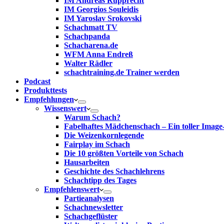
IM Andreas Rupprecht
IM Georgios Souleidis
IM Yaroslav Srokovski
Schachmatt TV
Schachpanda
Schacharena.de
WFM Anna Endreß
Walter Rädler
schachtraining.de Trainer werden
Podcast
Produkttests
Empfehlungen
Wissenswert
Warum Schach?
Fabelhaftes Mädchenschach – Ein toller Image
Die Weizenkornlegende
Fairplay im Schach
Die 10 größten Vorteile von Schach‎
Hausarbeiten
Geschichte des Schachlehrens
Schachtipp des Tages
Empfehlenswert
Partieanalysen
Schachnewsletter
Schachgeflüster