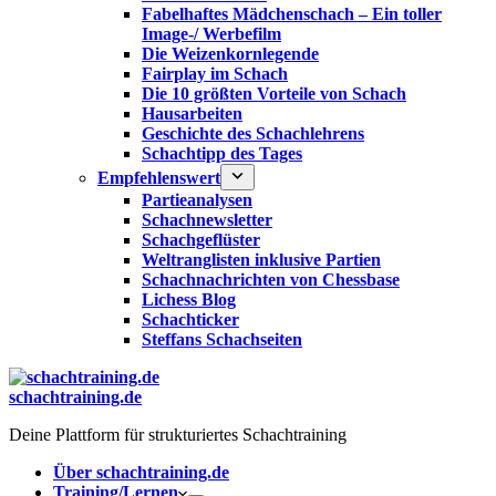
Fabelhaftes Mädchenschach – Ein toller
Image-/ Werbefilm
Die Weizenkornlegende
Fairplay im Schach
Die 10 größten Vorteile von Schach‎
Hausarbeiten
Geschichte des Schachlehrens
Schachtipp des Tages
Empfehlenswert
Partieanalysen
Schachnewsletter
Schachgeflüster
Weltranglisten inklusive Partien
Schachnachrichten von Chessbase
Lichess Blog
Schachticker
Steffans Schachseiten
schachtraining.de
Deine Plattform für strukturiertes Schachtraining
Über schachtraining.de
Training/Lernen