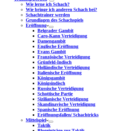
Wie lerne ich Schach?
Wie bringe ich anderen Schach bei?
Schachtrainer werden
Grundlagen des Schachspiels
Eröffnung
Belgrader Gambit
Caro-Kann Verteidigung
Damengambit
Englische Eröffnung
Evans Gambit
Französische Verteidigung
Grünfeld-Indisch
Holländische Verteidigung
Italienische Eröffnung
Königsgambit
Königsindisch
Russische Verteidigung
Schottische Partie
Sizilianische Verteidigung
Skandinavische Verteidigung
Spanische Eröffnung
Eröffnungsfallen/ Schachtricks
Mittelspiel
Taktik
Blogeinträge zur Taktik