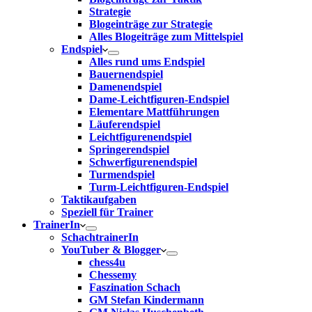
Strategie
Blogeinträge zur Strategie
Alles Blogeiträge zum Mittelspiel
Endspiel
Alles rund ums Endspiel
Bauernendspiel
Damenendspiel
Dame-Leichtfiguren-Endspiel
Elementare Mattführungen
Läuferendspiel
Leichtfigurenendspiel
Springerendspiel
Schwerfigurenendspiel
Turmendspiel
Turm-Leichtfiguren-Endspiel
Taktikaufgaben
Speziell für Trainer
TrainerIn
SchachtrainerIn
YouTuber & Blogger
chess4u
Chessemy
Faszination Schach
GM Stefan Kindermann