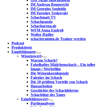
GM Niclas Huschenbeth
IM Andreas Rupprecht
IM Georgios Souleidis
IM Yaroslav Srokovski
Schachmatt TV
Schachpanda
Schacharena.de
WFM Anna Endreß
Walter Rädler
schachtraining.de Trainer werden
Podcast
Produkttests
Empfehlungen
Wissenswert
Warum Schach?
Fabelhaftes Mädchenschach – Ein toller
Image-/ Werbefilm
Die Weizenkornlegende
Fairplay im Schach
Die 10 größten Vorteile von Schach‎
Hausarbeiten
Geschichte des Schachlehrens
Schachtipp des Tages
Empfehlenswert
Partieanalysen