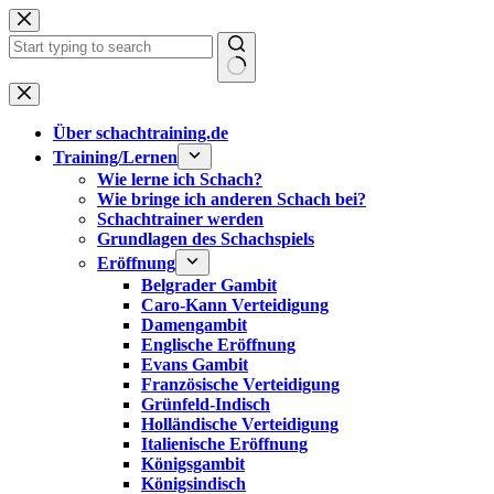
Zum
Inhalt
springen
Keine
Ergebnisse
Über schachtraining.de
Training/Lernen
Wie lerne ich Schach?
Wie bringe ich anderen Schach bei?
Schachtrainer werden
Grundlagen des Schachspiels
Eröffnung
Belgrader Gambit
Caro-Kann Verteidigung
Damengambit
Englische Eröffnung
Evans Gambit
Französische Verteidigung
Grünfeld-Indisch
Holländische Verteidigung
Italienische Eröffnung
Königsgambit
Königsindisch