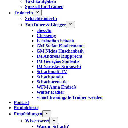
Taktikaufgaben
Speziell für Trainer
TrainerIn
SchachtrainerIn
YouTuber & Blogger
chess4u
Chessemy
Faszination Schach
GM Stefan Kindermann
GM Niclas Huschenbeth
IM Andreas Rupprecht
IM Georgios Souleidis
IM Yaroslav Srokovski
Schachmatt TV
Schachpanda
Schacharena.de
WFM Anna Endreß
Walter Rädler
schachtraining.de Trainer werden
Podcast
Produkttests
Empfehlungen
Wissenswert
Warum Schach?