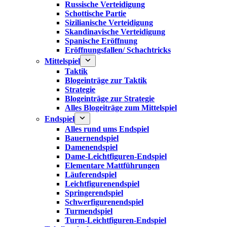
Russische Verteidigung
Schottische Partie
Sizilianische Verteidigung
Skandinavische Verteidigung
Spanische Eröffnung
Eröffnungsfallen/ Schachtricks
Mittelspiel
Taktik
Blogeinträge zur Taktik
Strategie
Blogeinträge zur Strategie
Alles Blogeiträge zum Mittelspiel
Endspiel
Alles rund ums Endspiel
Bauernendspiel
Damenendspiel
Dame-Leichtfiguren-Endspiel
Elementare Mattführungen
Läuferendspiel
Leichtfigurenendspiel
Springerendspiel
Schwerfigurenendspiel
Turmendspiel
Turm-Leichtfiguren-Endspiel