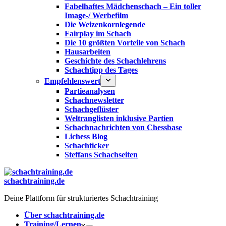
Fabelhaftes Mädchenschach – Ein toller
Image-/ Werbefilm
Die Weizenkornlegende
Fairplay im Schach
Die 10 größten Vorteile von Schach‎
Hausarbeiten
Geschichte des Schachlehrens
Schachtipp des Tages
Empfehlenswert
Partieanalysen
Schachnewsletter
Schachgeflüster
Weltranglisten inklusive Partien
Schachnachrichten von Chessbase
Lichess Blog
Schachticker
Steffans Schachseiten
schachtraining.de
Deine Plattform für strukturiertes Schachtraining
Über schachtraining.de
Training/Lernen