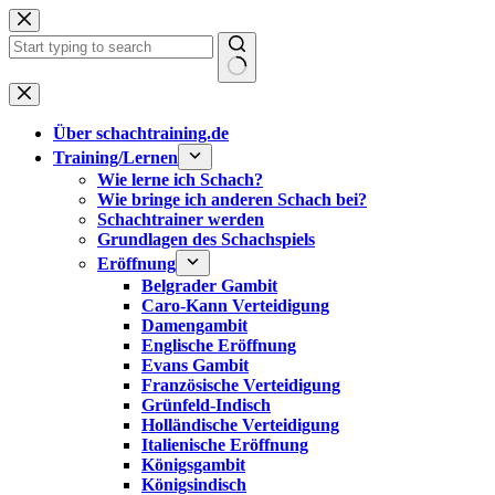
Zum
Inhalt
springen
Keine
Ergebnisse
Über schachtraining.de
Training/Lernen
Wie lerne ich Schach?
Wie bringe ich anderen Schach bei?
Schachtrainer werden
Grundlagen des Schachspiels
Eröffnung
Belgrader Gambit
Caro-Kann Verteidigung
Damengambit
Englische Eröffnung
Evans Gambit
Französische Verteidigung
Grünfeld-Indisch
Holländische Verteidigung
Italienische Eröffnung
Königsgambit
Königsindisch