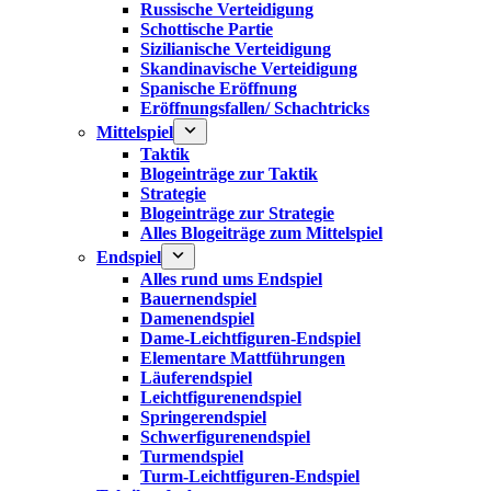
Russische Verteidigung
Schottische Partie
Sizilianische Verteidigung
Skandinavische Verteidigung
Spanische Eröffnung
Eröffnungsfallen/ Schachtricks
Mittelspiel
Taktik
Blogeinträge zur Taktik
Strategie
Blogeinträge zur Strategie
Alles Blogeiträge zum Mittelspiel
Endspiel
Alles rund ums Endspiel
Bauernendspiel
Damenendspiel
Dame-Leichtfiguren-Endspiel
Elementare Mattführungen
Läuferendspiel
Leichtfigurenendspiel
Springerendspiel
Schwerfigurenendspiel
Turmendspiel
Turm-Leichtfiguren-Endspiel