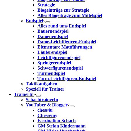
Strategie
Blogeinträge zur Strategie
Alles Blogeiträge zum Mittelspiel
Endspiel
Alles rund ums Endspiel
Bauernendspiel
Damenendspiel
Dame-Leichtfiguren-Endspiel
Elementare Mattführungen
Läuferendspiel
Leichtfigurenendspiel
Springerendspiel
Schwerfigurenendspiel
Turmendspiel
Turm-Leichtfiguren-Endspiel
Taktikaufgaben
Speziell für Trainer
TrainerIn
SchachtrainerIn
YouTuber & Blogger
chess4u
Chessemy
Faszination Schach
GM Stefan Kindermann