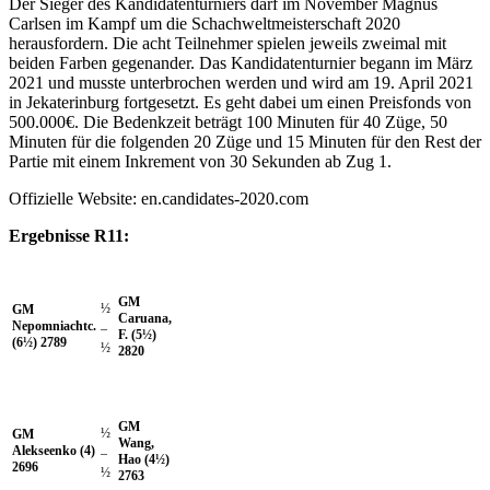
Der Sieger des Kandidatenturniers darf im November Magnus
Carlsen im Kampf um die Schachweltmeisterschaft 2020
herausfordern. Die acht Teilnehmer spielen jeweils zweimal mit
beiden Farben gegenander. Das Kandidatenturnier begann im März
2021 und musste unterbrochen werden und wird am 19. April 2021
in Jekaterinburg fortgesetzt. Es geht dabei um einen Preisfonds von
500.000€. Die Bedenkzeit beträgt 100 Minuten für 40 Züge, 50
Minuten für die folgenden 20 Züge und 15 Minuten für den Rest der
Partie mit einem Inkrement von 30 Sekunden ab Zug 1.
Offizielle Website: en.candidates-2020.com
Ergebnisse R11:
GM
½
GM
Caruana,
Nepomniachtc.
–
F. (5½)
(6½) 2789
½
2820
GM
½
GM
Wang,
Alekseenko (4)
–
Hao (4½)
2696
½
2763