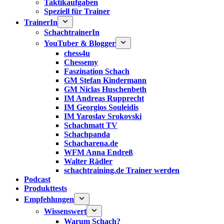
Taktikaufgaben
Speziell für Trainer
TrainerIn
SchachtrainerIn
YouTuber & Blogger
chess4u
Chessemy
Faszination Schach
GM Stefan Kindermann
GM Niclas Huschenbeth
IM Andreas Rupprecht
IM Georgios Souleidis
IM Yaroslav Srokovski
Schachmatt TV
Schachpanda
Schacharena.de
WFM Anna Endreß
Walter Rädler
schachtraining.de Trainer werden
Podcast
Produkttests
Empfehlungen
Wissenswert
Warum Schach?