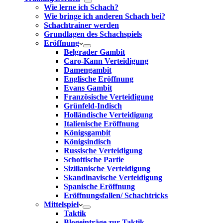
Wie lerne ich Schach?
Wie bringe ich anderen Schach bei?
Schachtrainer werden
Grundlagen des Schachspiels
Eröffnung
Belgrader Gambit
Caro-Kann Verteidigung
Damengambit
Englische Eröffnung
Evans Gambit
Französische Verteidigung
Grünfeld-Indisch
Holländische Verteidigung
Italienische Eröffnung
Königsgambit
Königsindisch
Russische Verteidigung
Schottische Partie
Sizilianische Verteidigung
Skandinavische Verteidigung
Spanische Eröffnung
Eröffnungsfallen/ Schachtricks
Mittelspiel
Taktik
Blogeinträge zur Taktik