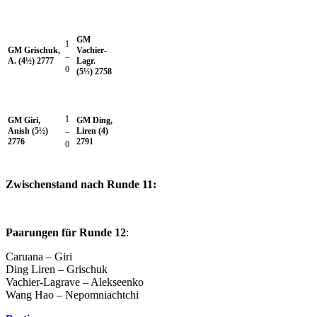
GM
1
GM Grischuk,
Vachier-
–
A. (4½) 2777
Lagr.
0
(5½) 2758
1
GM Giri,
GM Ding,
Anish (5½)
Liren (4)
–
2776
2791
0
Zwischenstand nach Runde 11:
Paarungen für Runde 12
:
Caruana – Giri
Ding Liren – Grischuk
Vachier-Lagrave – Alekseenko
Wang Hao – Nepomniachtchi