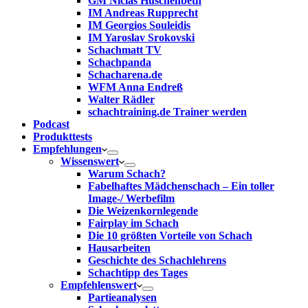
GM Niclas Huschenbeth
IM Andreas Rupprecht
IM Georgios Souleidis
IM Yaroslav Srokovski
Schachmatt TV
Schachpanda
Schacharena.de
WFM Anna Endreß
Walter Rädler
schachtraining.de Trainer werden
Podcast
Produkttests
Empfehlungen
Wissenswert
Warum Schach?
Fabelhaftes Mädchenschach – Ein toller
Image-/ Werbefilm
Die Weizenkornlegende
Fairplay im Schach
Die 10 größten Vorteile von Schach‎
Hausarbeiten
Geschichte des Schachlehrens
Schachtipp des Tages
Empfehlenswert
Partieanalysen