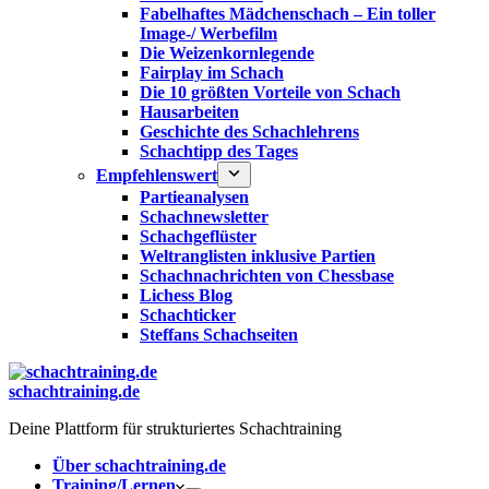
Fabelhaftes Mädchenschach – Ein toller
Image-/ Werbefilm
Die Weizenkornlegende
Fairplay im Schach
Die 10 größten Vorteile von Schach‎
Hausarbeiten
Geschichte des Schachlehrens
Schachtipp des Tages
Empfehlenswert
Partieanalysen
Schachnewsletter
Schachgeflüster
Weltranglisten inklusive Partien
Schachnachrichten von Chessbase
Lichess Blog
Schachticker
Steffans Schachseiten
schachtraining.de
Deine Plattform für strukturiertes Schachtraining
Über schachtraining.de
Training/Lernen