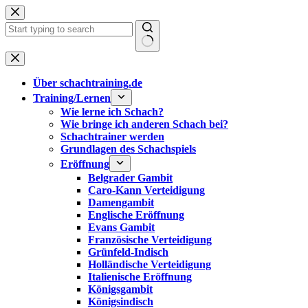
Zum
Inhalt
springen
Keine
Ergebnisse
Über schachtraining.de
Training/Lernen
Wie lerne ich Schach?
Wie bringe ich anderen Schach bei?
Schachtrainer werden
Grundlagen des Schachspiels
Eröffnung
Belgrader Gambit
Caro-Kann Verteidigung
Damengambit
Englische Eröffnung
Evans Gambit
Französische Verteidigung
Grünfeld-Indisch
Holländische Verteidigung
Italienische Eröffnung
Königsgambit
Königsindisch