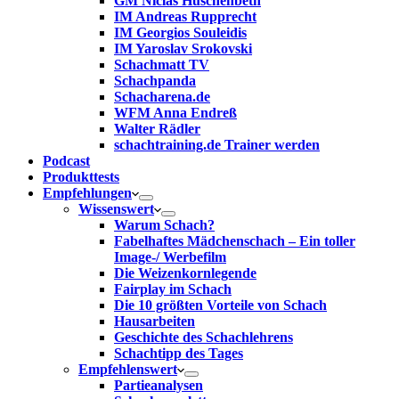
GM Niclas Huschenbeth
IM Andreas Rupprecht
IM Georgios Souleidis
IM Yaroslav Srokovski
Schachmatt TV
Schachpanda
Schacharena.de
WFM Anna Endreß
Walter Rädler
schachtraining.de Trainer werden
Podcast
Produkttests
Empfehlungen
Wissenswert
Warum Schach?
Fabelhaftes Mädchenschach – Ein toller
Image-/ Werbefilm
Die Weizenkornlegende
Fairplay im Schach
Die 10 größten Vorteile von Schach‎
Hausarbeiten
Geschichte des Schachlehrens
Schachtipp des Tages
Empfehlenswert
Partieanalysen