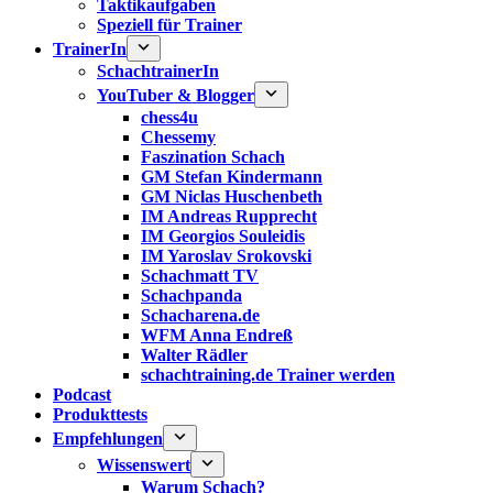
Taktikaufgaben
Speziell für Trainer
TrainerIn
SchachtrainerIn
YouTuber & Blogger
chess4u
Chessemy
Faszination Schach
GM Stefan Kindermann
GM Niclas Huschenbeth
IM Andreas Rupprecht
IM Georgios Souleidis
IM Yaroslav Srokovski
Schachmatt TV
Schachpanda
Schacharena.de
WFM Anna Endreß
Walter Rädler
schachtraining.de Trainer werden
Podcast
Produkttests
Empfehlungen
Wissenswert
Warum Schach?