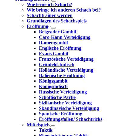
Wie lerne ich Schach?
Wie bringe ich anderen Schach bei?
Schachtrainer werden
Grundlagen des Schachspiels
Eröffnung
Belgrader Gambit
Caro-Kann Verteidigung
Damengambit
Englische Eröffnung
Evans Gambit
Französische Verteidigung
Grünfeld-Indisch
Holländische Verteidigung
Italienische Eröffnung
Königsgambit
Königsindisch
Russische Verteidigung
Schottische Partie
Sizilianische Verteidigung
Skandinavische Verteidigung
Spanische Eröffnung
Eröffnungsfallen/ Schachtricks
Mittelspiel
Taktik
Blogeinträge zur Taktik