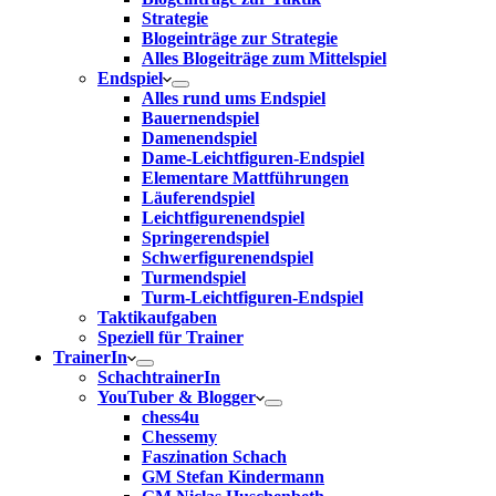
Strategie
Blogeinträge zur Strategie
Alles Blogeiträge zum Mittelspiel
Endspiel
Alles rund ums Endspiel
Bauernendspiel
Damenendspiel
Dame-Leichtfiguren-Endspiel
Elementare Mattführungen
Läuferendspiel
Leichtfigurenendspiel
Springerendspiel
Schwerfigurenendspiel
Turmendspiel
Turm-Leichtfiguren-Endspiel
Taktikaufgaben
Speziell für Trainer
TrainerIn
SchachtrainerIn
YouTuber & Blogger
chess4u
Chessemy
Faszination Schach
GM Stefan Kindermann