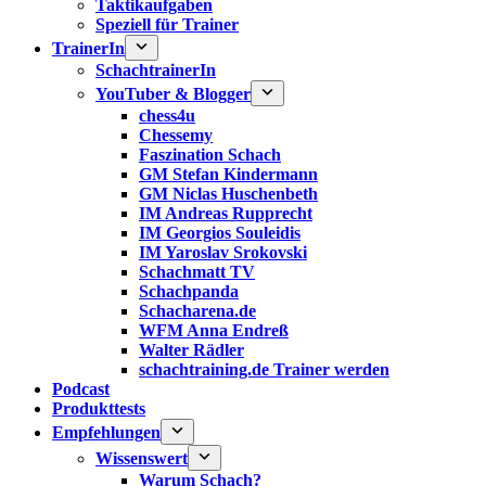
Taktikaufgaben
Speziell für Trainer
TrainerIn
SchachtrainerIn
YouTuber & Blogger
chess4u
Chessemy
Faszination Schach
GM Stefan Kindermann
GM Niclas Huschenbeth
IM Andreas Rupprecht
IM Georgios Souleidis
IM Yaroslav Srokovski
Schachmatt TV
Schachpanda
Schacharena.de
WFM Anna Endreß
Walter Rädler
schachtraining.de Trainer werden
Podcast
Produkttests
Empfehlungen
Wissenswert
Warum Schach?