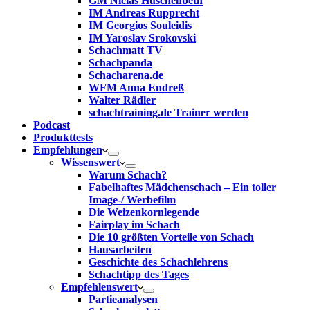
GM Niclas Huschenbeth
IM Andreas Rupprecht
IM Georgios Souleidis
IM Yaroslav Srokovski
Schachmatt TV
Schachpanda
Schacharena.de
WFM Anna Endreß
Walter Rädler
schachtraining.de Trainer werden
Podcast
Produkttests
Empfehlungen
Wissenswert
Warum Schach?
Fabelhaftes Mädchenschach – Ein toller
Image-/ Werbefilm
Die Weizenkornlegende
Fairplay im Schach
Die 10 größten Vorteile von Schach‎
Hausarbeiten
Geschichte des Schachlehrens
Schachtipp des Tages
Empfehlenswert
Partieanalysen