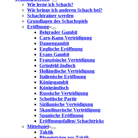
Wie lerne ich Schach?
Wie bringe ich anderen Schach bei?
Schachtrainer werden
Grundlagen des Schachspiels
Eröffnung
Belgrader Gambit
Caro-Kann Verteidigung
Damengambit
Englische Eröffnung
Evans Gambit
Französische Verteidigung
Grünfeld-Indisch
Holländische Verteidigung
Italienische Eröffnung
Königsgambit
Königsindisch
Russische Verteidigung
Schottische Partie
Sizilianische Verteidigung
Skandinavische Verteidigung
Spanische Eröffnung
Eröffnungsfallen/ Schachtricks
Mittelspiel
Taktik
Blogeinträge zur Taktik