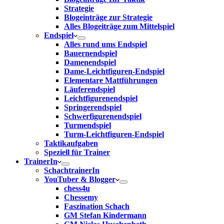
Strategie
Blogeinträge zur Strategie
Alles Blogeiträge zum Mittelspiel
Endspiel
Alles rund ums Endspiel
Bauernendspiel
Damenendspiel
Dame-Leichtfiguren-Endspiel
Elementare Mattführungen
Läuferendspiel
Leichtfigurenendspiel
Springerendspiel
Schwerfigurenendspiel
Turmendspiel
Turm-Leichtfiguren-Endspiel
Taktikaufgaben
Speziell für Trainer
TrainerIn
SchachtrainerIn
YouTuber & Blogger
chess4u
Chessemy
Faszination Schach
GM Stefan Kindermann