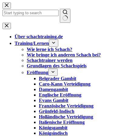
Zum
Inhalt
springen
Keine
Ergebnisse
Über schachtraining.de
Training/Lernen
Wie lerne ich Schach?
Wie bringe ich anderen Schach bei?
Schachtrainer werden
Grundlagen des Schachspiels
Eröffnung
Belgrader Gambit
Caro-Kann Verteidigung
Damengambit
Englische Eröffnung
Evans Gambit
Französische Verteidigung
Grünfeld-Indisch
Holländische Verteidigung
Italienische Eröffnung
Königsgambit
Königsindisch