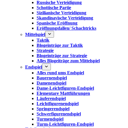
Russische Verteidigung
Schottische Partie
Sizilianische Verteidigung
Skandinavische Verteidigung
Spanische Eröffnung
Eröffnungsfallen/ Schachtricks
Mittelspiel
Taktik
Blogeinträge zur Taktik
Strategie
Blogeinträge zur Strategie
Alles Blogeiträge zum Mittelspiel
Endspiel
Alles rund ums Endspiel
Bauernendspiel
Damenendspiel
Dame-Leichtfiguren-Endspiel
Elementare Mattführungen
Läuferendspiel
Leichtfigurenendspiel
Springerendspiel
Schwerfigurenendspiel
Turmendspiel
Turm-Leichtfiguren-Endspiel