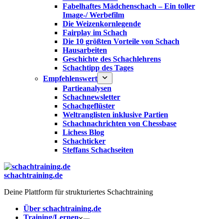
Fabelhaftes Mädchenschach – Ein toller
Image-/ Werbefilm
Die Weizenkornlegende
Fairplay im Schach
Die 10 größten Vorteile von Schach‎
Hausarbeiten
Geschichte des Schachlehrens
Schachtipp des Tages
Empfehlenswert
Partieanalysen
Schachnewsletter
Schachgeflüster
Weltranglisten inklusive Partien
Schachnachrichten von Chessbase
Lichess Blog
Schachticker
Steffans Schachseiten
schachtraining.de
Deine Plattform für strukturiertes Schachtraining
Über schachtraining.de
Training/Lernen