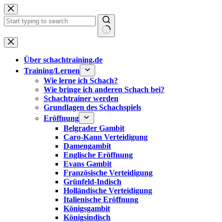
Zum
Inhalt
springen
Keine
Ergebnisse
Über schachtraining.de
Training/Lernen
Wie lerne ich Schach?
Wie bringe ich anderen Schach bei?
Schachtrainer werden
Grundlagen des Schachspiels
Eröffnung
Belgrader Gambit
Caro-Kann Verteidigung
Damengambit
Englische Eröffnung
Evans Gambit
Französische Verteidigung
Grünfeld-Indisch
Holländische Verteidigung
Italienische Eröffnung
Königsgambit
Königsindisch