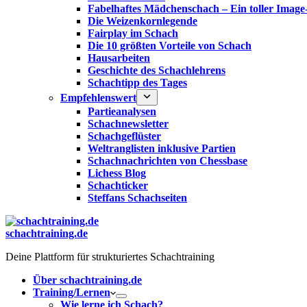
Fabelhaftes Mädchenschach – Ein toller Image
Die Weizenkornlegende
Fairplay im Schach
Die 10 größten Vorteile von Schach‎
Hausarbeiten
Geschichte des Schachlehrens
Schachtipp des Tages
Empfehlenswert
Partieanalysen
Schachnewsletter
Schachgeflüster
Weltranglisten inklusive Partien
Schachnachrichten von Chessbase
Lichess Blog
Schachticker
Steffans Schachseiten
schachtraining.de
Deine Plattform für strukturiertes Schachtraining
Über schachtraining.de
Training/Lernen
Wie lerne ich Schach?