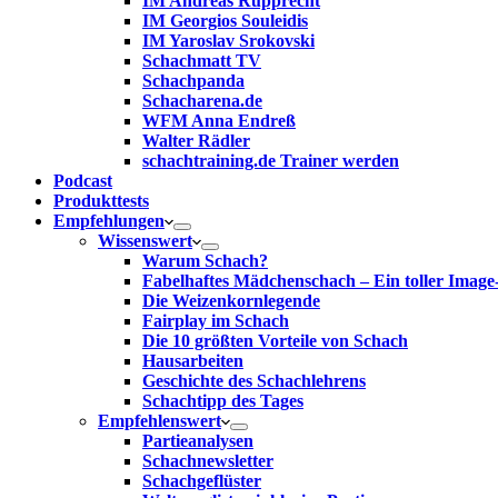
IM Andreas Rupprecht
IM Georgios Souleidis
IM Yaroslav Srokovski
Schachmatt TV
Schachpanda
Schacharena.de
WFM Anna Endreß
Walter Rädler
schachtraining.de Trainer werden
Podcast
Produkttests
Empfehlungen
Wissenswert
Warum Schach?
Fabelhaftes Mädchenschach – Ein toller Image
Die Weizenkornlegende
Fairplay im Schach
Die 10 größten Vorteile von Schach‎
Hausarbeiten
Geschichte des Schachlehrens
Schachtipp des Tages
Empfehlenswert
Partieanalysen
Schachnewsletter
Schachgeflüster