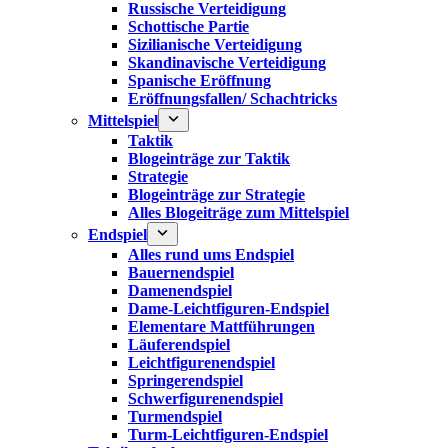
Russische Verteidigung
Schottische Partie
Sizilianische Verteidigung
Skandinavische Verteidigung
Spanische Eröffnung
Eröffnungsfallen/ Schachtricks
Mittelspiel
Taktik
Blogeinträge zur Taktik
Strategie
Blogeinträge zur Strategie
Alles Blogeiträge zum Mittelspiel
Endspiel
Alles rund ums Endspiel
Bauernendspiel
Damenendspiel
Dame-Leichtfiguren-Endspiel
Elementare Mattführungen
Läuferendspiel
Leichtfigurenendspiel
Springerendspiel
Schwerfigurenendspiel
Turmendspiel
Turm-Leichtfiguren-Endspiel