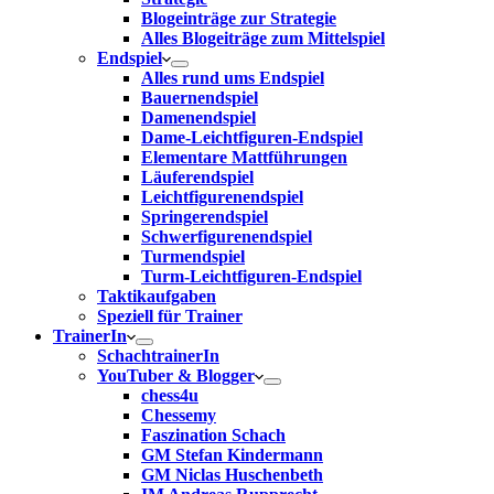
Blogeinträge zur Strategie
Alles Blogeiträge zum Mittelspiel
Endspiel
Alles rund ums Endspiel
Bauernendspiel
Damenendspiel
Dame-Leichtfiguren-Endspiel
Elementare Mattführungen
Läuferendspiel
Leichtfigurenendspiel
Springerendspiel
Schwerfigurenendspiel
Turmendspiel
Turm-Leichtfiguren-Endspiel
Taktikaufgaben
Speziell für Trainer
TrainerIn
SchachtrainerIn
YouTuber & Blogger
chess4u
Chessemy
Faszination Schach
GM Stefan Kindermann
GM Niclas Huschenbeth