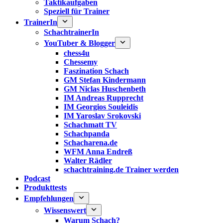
Taktikaufgaben
Speziell für Trainer
TrainerIn
SchachtrainerIn
YouTuber & Blogger
chess4u
Chessemy
Faszination Schach
GM Stefan Kindermann
GM Niclas Huschenbeth
IM Andreas Rupprecht
IM Georgios Souleidis
IM Yaroslav Srokovski
Schachmatt TV
Schachpanda
Schacharena.de
WFM Anna Endreß
Walter Rädler
schachtraining.de Trainer werden
Podcast
Produkttests
Empfehlungen
Wissenswert
Warum Schach?