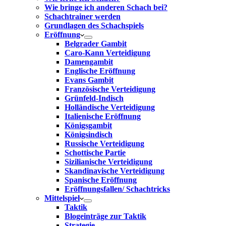
Wie bringe ich anderen Schach bei?
Schachtrainer werden
Grundlagen des Schachspiels
Eröffnung
Belgrader Gambit
Caro-Kann Verteidigung
Damengambit
Englische Eröffnung
Evans Gambit
Französische Verteidigung
Grünfeld-Indisch
Holländische Verteidigung
Italienische Eröffnung
Königsgambit
Königsindisch
Russische Verteidigung
Schottische Partie
Sizilianische Verteidigung
Skandinavische Verteidigung
Spanische Eröffnung
Eröffnungsfallen/ Schachtricks
Mittelspiel
Taktik
Blogeinträge zur Taktik
Strategie