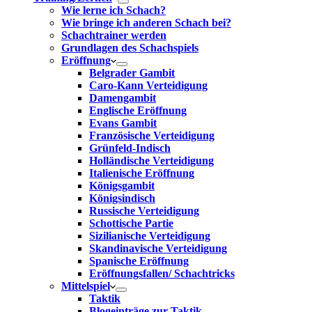
Wie lerne ich Schach?
Wie bringe ich anderen Schach bei?
Schachtrainer werden
Grundlagen des Schachspiels
Eröffnung
Belgrader Gambit
Caro-Kann Verteidigung
Damengambit
Englische Eröffnung
Evans Gambit
Französische Verteidigung
Grünfeld-Indisch
Holländische Verteidigung
Italienische Eröffnung
Königsgambit
Königsindisch
Russische Verteidigung
Schottische Partie
Sizilianische Verteidigung
Skandinavische Verteidigung
Spanische Eröffnung
Eröffnungsfallen/ Schachtricks
Mittelspiel
Taktik
Blogeinträge zur Taktik