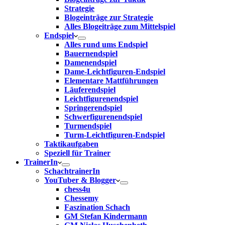
Strategie
Blogeinträge zur Strategie
Alles Blogeiträge zum Mittelspiel
Endspiel
Alles rund ums Endspiel
Bauernendspiel
Damenendspiel
Dame-Leichtfiguren-Endspiel
Elementare Mattführungen
Läuferendspiel
Leichtfigurenendspiel
Springerendspiel
Schwerfigurenendspiel
Turmendspiel
Turm-Leichtfiguren-Endspiel
Taktikaufgaben
Speziell für Trainer
TrainerIn
SchachtrainerIn
YouTuber & Blogger
chess4u
Chessemy
Faszination Schach
GM Stefan Kindermann