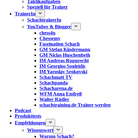
Taktikaufgaben
Speziell für Trainer
TrainerIn
SchachtrainerIn
YouTuber & Blogger
chess4u
Chessemy
Faszination Schach
GM Stefan Kindermann
GM Niclas Huschenbeth
IM Andreas Rupprecht
IM Georgios Souleidis
IM Yaroslav Srokovski
Schachmatt TV
Schachpanda
Schacharena.de
WFM Anna Endreß
Walter Rädler
schachtraining.de Trainer werden
Podcast
Produkttests
Empfehlungen
Wissenswert
Warum Schach?