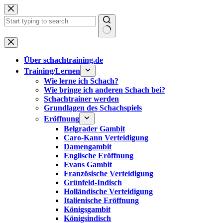
Zum
Inhalt
springen
Keine
Ergebnisse
Über schachtraining.de
Training/Lernen
Wie lerne ich Schach?
Wie bringe ich anderen Schach bei?
Schachtrainer werden
Grundlagen des Schachspiels
Eröffnung
Belgrader Gambit
Caro-Kann Verteidigung
Damengambit
Englische Eröffnung
Evans Gambit
Französische Verteidigung
Grünfeld-Indisch
Holländische Verteidigung
Italienische Eröffnung
Königsgambit
Königsindisch