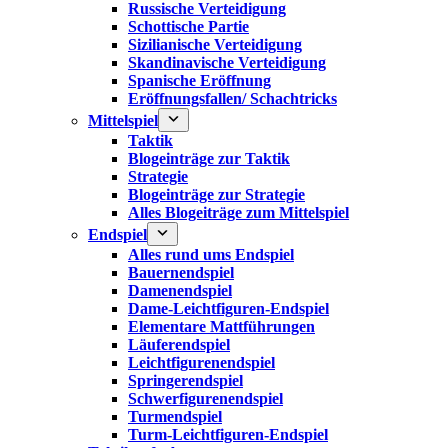
Russische Verteidigung
Schottische Partie
Sizilianische Verteidigung
Skandinavische Verteidigung
Spanische Eröffnung
Eröffnungsfallen/ Schachtricks
Mittelspiel
Taktik
Blogeinträge zur Taktik
Strategie
Blogeinträge zur Strategie
Alles Blogeiträge zum Mittelspiel
Endspiel
Alles rund ums Endspiel
Bauernendspiel
Damenendspiel
Dame-Leichtfiguren-Endspiel
Elementare Mattführungen
Läuferendspiel
Leichtfigurenendspiel
Springerendspiel
Schwerfigurenendspiel
Turmendspiel
Turm-Leichtfiguren-Endspiel