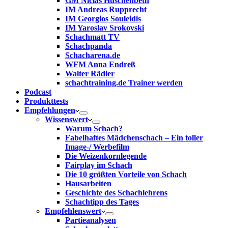
GM Niclas Huschenbeth
IM Andreas Rupprecht
IM Georgios Souleidis
IM Yaroslav Srokovski
Schachmatt TV
Schachpanda
Schacharena.de
WFM Anna Endreß
Walter Rädler
schachtraining.de Trainer werden
Podcast
Produkttests
Empfehlungen
Wissenswert
Warum Schach?
Fabelhaftes Mädchenschach – Ein toller
Image-/ Werbefilm
Die Weizenkornlegende
Fairplay im Schach
Die 10 größten Vorteile von Schach‎
Hausarbeiten
Geschichte des Schachlehrens
Schachtipp des Tages
Empfehlenswert
Partieanalysen