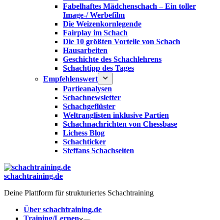
Fabelhaftes Mädchenschach – Ein toller
Image-/ Werbefilm
Die Weizenkornlegende
Fairplay im Schach
Die 10 größten Vorteile von Schach‎
Hausarbeiten
Geschichte des Schachlehrens
Schachtipp des Tages
Empfehlenswert
Partieanalysen
Schachnewsletter
Schachgeflüster
Weltranglisten inklusive Partien
Schachnachrichten von Chessbase
Lichess Blog
Schachticker
Steffans Schachseiten
schachtraining.de
Deine Plattform für strukturiertes Schachtraining
Über schachtraining.de
Training/Lernen