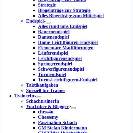
Strategie
Blogeinträge zur Strategie
Alles Blogeiträge zum Mittelspiel
Endspiel
Alles rund ums Endspiel
Bauernendspiel
Damenendspiel
Dame-Leichtfiguren-Endspiel
Elementare Mattführungen
Läuferendspiel
Leichtfigurenendspiel
Springerendspiel
Schwerfigurenendspiel
Turmendspiel
Turm-Leichtfiguren-Endspiel
Taktikaufgaben
Speziell für Trainer
TrainerIn
SchachtrainerIn
YouTuber & Blogger
chess4u
Chessemy
Faszination Schach
GM Stefan Kindermann