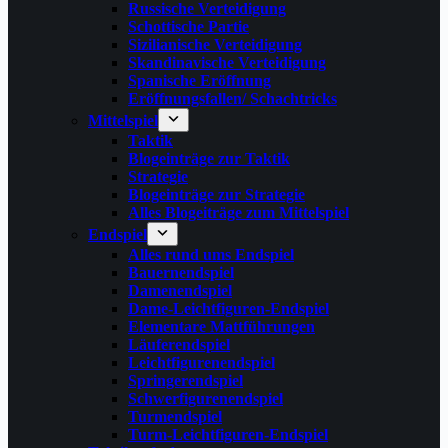
Russische Verteidigung
Schottische Partie
Sizilianische Verteidigung
Skandinavische Verteidigung
Spanische Eröffnung
Eröffnungsfallen/ Schachtricks
Mittelspiel
Taktik
Blogeinträge zur Taktik
Strategie
Blogeinträge zur Strategie
Alles Blogeiträge zum Mittelspiel
Endspiel
Alles rund ums Endspiel
Bauernendspiel
Damenendspiel
Dame-Leichtfiguren-Endspiel
Elementare Mattführungen
Läuferendspiel
Leichtfigurenendspiel
Springerendspiel
Schwerfigurenendspiel
Turmendspiel
Turm-Leichtfiguren-Endspiel