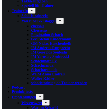
Taktikaufgaben
Speziell für Trainer
TrainerIn
SchachtrainerIn
YouTuber & Blogger
chess4u
Chessemy
Faszination Schach
GM Stefan Kindermann
GM Niclas Huschenbeth
IM Andreas Rupprecht
IM Georgios Souleidis
IM Yaroslav Srokovski
Schachmatt TV
Schachpanda
Schacharena.de
WFM Anna Endreß
Walter Rädler
schachtraining.de Trainer werden
Podcast
Produkttests
Empfehlungen
Wissenswert
Warum Schach?