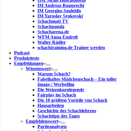
GM Niclas Huschenbeth
IM Andreas Rupprecht
IM Georgios Souleidis
IM Yaroslav Srokovski
Schachmatt TV
Schachpanda
Schacharena.de
WFM Anna Endreß
Walter Rädler
schachtraining.de Trainer werden
Podcast
Produkttests
Empfehlungen
Wissenswert
Warum Schach?
Fabelhaftes Mädchenschach – Ein toller
Image-/ Werbefilm
Die Weizenkornlegende
Fairplay im Schach
Die 10 größten Vorteile von Schach‎
Hausarbeiten
Geschichte des Schachlehrens
Schachtipp des Tages
Empfehlenswert
Partieanalysen