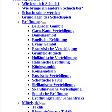
Wie lerne ich Schach?
Wie bringe ich anderen Schach bei?
Schachtrainer werden
Grundlagen des Schachspiels
Eröffnung
Belgrader Gambit
Caro-Kann Verteidigung
Damengambit
Englische Eröffnung
Evans Gambit
Französische Verteidigung
Grünfeld-Indisch
Holländische Verteidigung
Italienische Eröffnung
Königsgambit
Königsindisch
Russische Verteidigung
Schottische Partie
Sizilianische Verteidigung
Skandinavische Verteidigung
Spanische Eröffnung
Eröffnungsfallen/ Schachtricks
Mittelspiel
Taktik
Blogeinträge zur Taktik