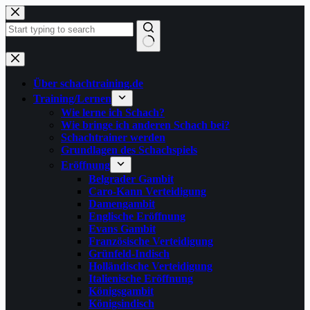
Zum
Inhalt
springen
Keine
Ergebnisse
Über schachtraining.de
Training/Lernen
Wie lerne ich Schach?
Wie bringe ich anderen Schach bei?
Schachtrainer werden
Grundlagen des Schachspiels
Eröffnung
Belgrader Gambit
Caro-Kann Verteidigung
Damengambit
Englische Eröffnung
Evans Gambit
Französische Verteidigung
Grünfeld-Indisch
Holländische Verteidigung
Italienische Eröffnung
Königsgambit
Königsindisch