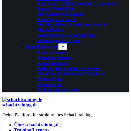
Fabelhaftes Mädchenschach – Ein toller
Image-/ Werbefilm
Die Weizenkornlegende
Fairplay im Schach
Die 10 größten Vorteile von Schach‎
Hausarbeiten
Geschichte des Schachlehrens
Schachtipp des Tages
Empfehlenswert
Partieanalysen
Schachnewsletter
Schachgeflüster
Weltranglisten inklusive Partien
Schachnachrichten von Chessbase
Lichess Blog
Schachticker
Steffans Schachseiten
schachtraining.de
Deine Plattform für strukturiertes Schachtraining
Über schachtraining.de
Training/Lernen