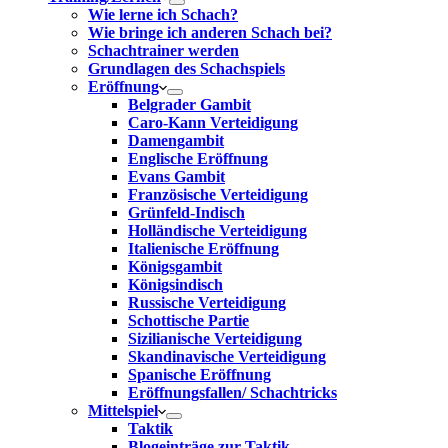
Wie lerne ich Schach?
Wie bringe ich anderen Schach bei?
Schachtrainer werden
Grundlagen des Schachspiels
Eröffnung
Belgrader Gambit
Caro-Kann Verteidigung
Damengambit
Englische Eröffnung
Evans Gambit
Französische Verteidigung
Grünfeld-Indisch
Holländische Verteidigung
Italienische Eröffnung
Königsgambit
Königsindisch
Russische Verteidigung
Schottische Partie
Sizilianische Verteidigung
Skandinavische Verteidigung
Spanische Eröffnung
Eröffnungsfallen/ Schachtricks
Mittelspiel
Taktik
Blogeinträge zur Taktik