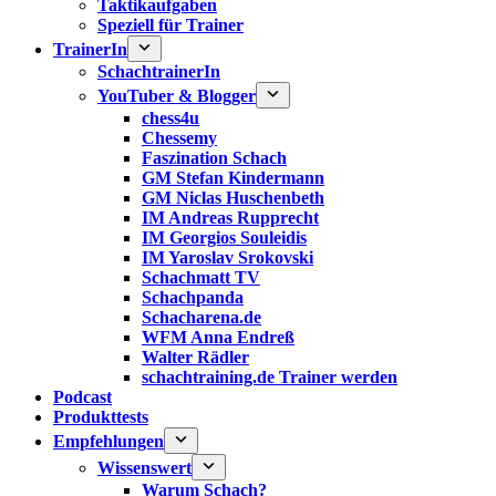
Taktikaufgaben
Speziell für Trainer
TrainerIn
SchachtrainerIn
YouTuber & Blogger
chess4u
Chessemy
Faszination Schach
GM Stefan Kindermann
GM Niclas Huschenbeth
IM Andreas Rupprecht
IM Georgios Souleidis
IM Yaroslav Srokovski
Schachmatt TV
Schachpanda
Schacharena.de
WFM Anna Endreß
Walter Rädler
schachtraining.de Trainer werden
Podcast
Produkttests
Empfehlungen
Wissenswert
Warum Schach?