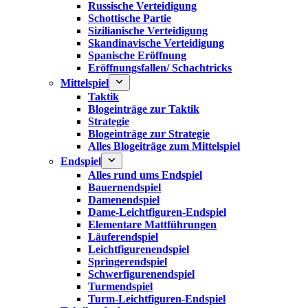
Russische Verteidigung
Schottische Partie
Sizilianische Verteidigung
Skandinavische Verteidigung
Spanische Eröffnung
Eröffnungsfallen/ Schachtricks
Mittelspiel
Taktik
Blogeinträge zur Taktik
Strategie
Blogeinträge zur Strategie
Alles Blogeiträge zum Mittelspiel
Endspiel
Alles rund ums Endspiel
Bauernendspiel
Damenendspiel
Dame-Leichtfiguren-Endspiel
Elementare Mattführungen
Läuferendspiel
Leichtfigurenendspiel
Springerendspiel
Schwerfigurenendspiel
Turmendspiel
Turm-Leichtfiguren-Endspiel