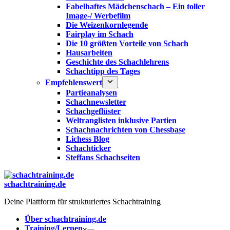
Fabelhaftes Mädchenschach – Ein toller
Image-/ Werbefilm
Die Weizenkornlegende
Fairplay im Schach
Die 10 größten Vorteile von Schach‎
Hausarbeiten
Geschichte des Schachlehrens
Schachtipp des Tages
Empfehlenswert
Partieanalysen
Schachnewsletter
Schachgeflüster
Weltranglisten inklusive Partien
Schachnachrichten von Chessbase
Lichess Blog
Schachticker
Steffans Schachseiten
schachtraining.de
Deine Plattform für strukturiertes Schachtraining
Über schachtraining.de
Training/Lernen