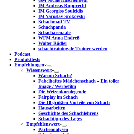
GM Niclas Huschenbeth
IM Andreas Rupprecht
IM Georgios Souleidis
IM Yaroslav Srokovski
Schachmatt TV
Schachpanda
Schacharena.de
WFM Anna Endreß
Walter Rädler
schachtraining.de Trainer werden
Podcast
Produkttests
Empfehlungen
Wissenswert
Warum Schach?
Fabelhaftes Mädchenschach – Ein toller
Image-/ Werbefilm
Die Weizenkornlegende
Fairplay im Schach
Die 10 größten Vorteile von Schach‎
Hausarbeiten
Geschichte des Schachlehrens
Schachtipp des Tages
Empfehlenswert
Partieanalysen