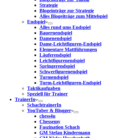
Strategie
Blogeinträge zur Strategie
Alles Blogeiträge zum Mittelspiel
Endspiel
Alles rund ums Endspiel
Bauernendspiel
Damenendspiel
Dame-Leichtfiguren-Endspiel
Elementare Mattführungen
Läuferendspiel
Leichtfigurenendspiel
Springerendspiel
Schwerfigurenendspiel
Turmendspiel
Turm-Leichtfiguren-Endspiel
Taktikaufgaben
Speziell für Trainer
TrainerIn
SchachtrainerIn
YouTuber & Blogger
chess4u
Chessemy
Faszination Schach
GM Stefan Kindermann