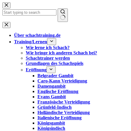
Zum
Inhalt
springen
Keine
Ergebnisse
Über schachtraining.de
Training/Lernen
Wie lerne ich Schach?
Wie bringe ich anderen Schach bei?
Schachtrainer werden
Grundlagen des Schachspiels
Eröffnung
Belgrader Gambit
Caro-Kann Verteidigung
Damengambit
Englische Eröffnung
Evans Gambit
Französische Verteidigung
Grünfeld-Indisch
Holländische Verteidigung
Italienische Eröffnung
Königsgambit
Königsindisch