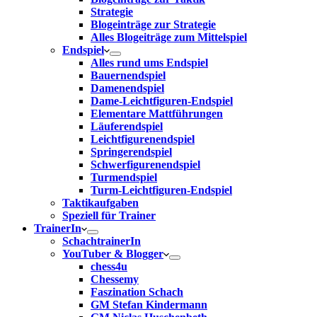
Strategie
Blogeinträge zur Strategie
Alles Blogeiträge zum Mittelspiel
Endspiel
Alles rund ums Endspiel
Bauernendspiel
Damenendspiel
Dame-Leichtfiguren-Endspiel
Elementare Mattführungen
Läuferendspiel
Leichtfigurenendspiel
Springerendspiel
Schwerfigurenendspiel
Turmendspiel
Turm-Leichtfiguren-Endspiel
Taktikaufgaben
Speziell für Trainer
TrainerIn
SchachtrainerIn
YouTuber & Blogger
chess4u
Chessemy
Faszination Schach
GM Stefan Kindermann