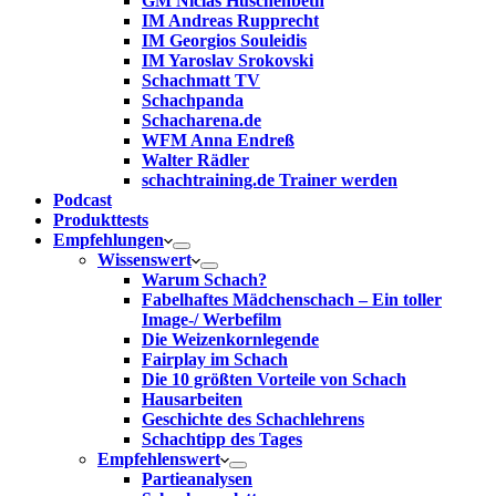
GM Niclas Huschenbeth
IM Andreas Rupprecht
IM Georgios Souleidis
IM Yaroslav Srokovski
Schachmatt TV
Schachpanda
Schacharena.de
WFM Anna Endreß
Walter Rädler
schachtraining.de Trainer werden
Podcast
Produkttests
Empfehlungen
Wissenswert
Warum Schach?
Fabelhaftes Mädchenschach – Ein toller
Image-/ Werbefilm
Die Weizenkornlegende
Fairplay im Schach
Die 10 größten Vorteile von Schach‎
Hausarbeiten
Geschichte des Schachlehrens
Schachtipp des Tages
Empfehlenswert
Partieanalysen