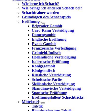
Wie lerne ich Schach?
Wie bringe ich anderen Schach bei?
Schachtrainer werden
Grundlagen des Schachspiels
Eröffnung
Belgrader Gambit
Caro-Kann Verteidigung
Damengambit
Englische Eröffnung
Evans Gambit
Französische Verteidigung
Grünfeld-Indisch
Holländische Verteidigung
Italienische Eröffnung
Königsgambit
Königsindisch
Russische Verteidigung
Schottische Partie
Sizilianische Verteidigung
Skandinavische Verteidigung
Spanische Eröffnung
Eröffnungsfallen/ Schachtricks
Mittelspiel
Taktik
Blogeinträge zur Taktik