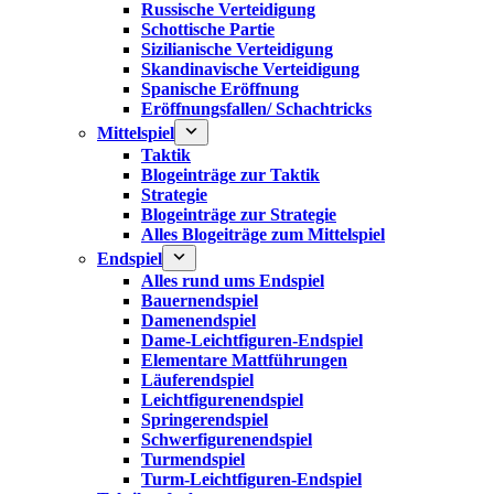
Russische Verteidigung
Schottische Partie
Sizilianische Verteidigung
Skandinavische Verteidigung
Spanische Eröffnung
Eröffnungsfallen/ Schachtricks
Mittelspiel
Taktik
Blogeinträge zur Taktik
Strategie
Blogeinträge zur Strategie
Alles Blogeiträge zum Mittelspiel
Endspiel
Alles rund ums Endspiel
Bauernendspiel
Damenendspiel
Dame-Leichtfiguren-Endspiel
Elementare Mattführungen
Läuferendspiel
Leichtfigurenendspiel
Springerendspiel
Schwerfigurenendspiel
Turmendspiel
Turm-Leichtfiguren-Endspiel