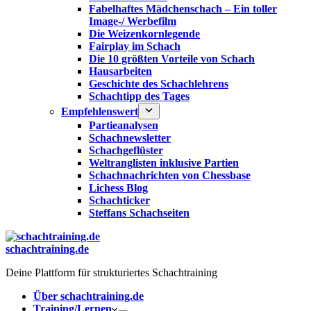
Fabelhaftes Mädchenschach – Ein toller
Image-/ Werbefilm
Die Weizenkornlegende
Fairplay im Schach
Die 10 größten Vorteile von Schach‎
Hausarbeiten
Geschichte des Schachlehrens
Schachtipp des Tages
Empfehlenswert
Partieanalysen
Schachnewsletter
Schachgeflüster
Weltranglisten inklusive Partien
Schachnachrichten von Chessbase
Lichess Blog
Schachticker
Steffans Schachseiten
schachtraining.de
Deine Plattform für strukturiertes Schachtraining
Über schachtraining.de
Training/Lernen