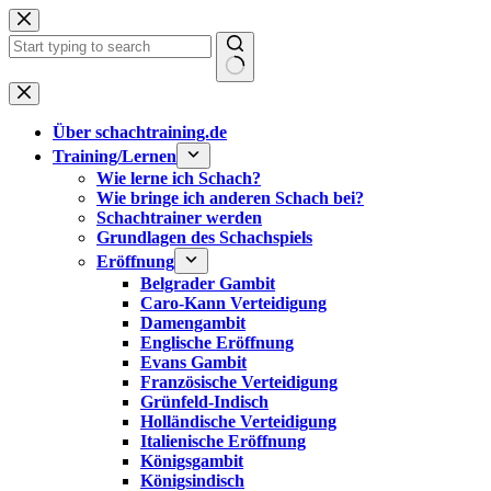
Zum
Inhalt
springen
Keine
Ergebnisse
Über schachtraining.de
Training/Lernen
Wie lerne ich Schach?
Wie bringe ich anderen Schach bei?
Schachtrainer werden
Grundlagen des Schachspiels
Eröffnung
Belgrader Gambit
Caro-Kann Verteidigung
Damengambit
Englische Eröffnung
Evans Gambit
Französische Verteidigung
Grünfeld-Indisch
Holländische Verteidigung
Italienische Eröffnung
Königsgambit
Königsindisch