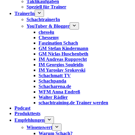
Taktikaufgaben
Speziell für Trainer
TrainerIn
SchachtrainerIn
YouTuber & Blogger
chess4u
Chessemy
Faszination Schach
GM Stefan Kindermann
GM Niclas Huschenbeth
IM Andreas Rupprecht
IM Georgios Souleidis
IM Yaroslav Srokovski
Schachmatt TV
Schachpanda
Schacharena.de
WFM Anna Endreß
Walter Rädler
schachtraining.de Trainer werden
Podcast
Produkttests
Empfehlungen
Wissenswert
Warum Schach?