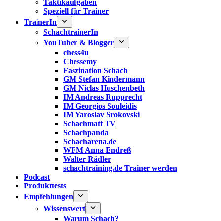
Taktikaufgaben
Speziell für Trainer
TrainerIn
SchachtrainerIn
YouTuber & Blogger
chess4u
Chessemy
Faszination Schach
GM Stefan Kindermann
GM Niclas Huschenbeth
IM Andreas Rupprecht
IM Georgios Souleidis
IM Yaroslav Srokovski
Schachmatt TV
Schachpanda
Schacharena.de
WFM Anna Endreß
Walter Rädler
schachtraining.de Trainer werden
Podcast
Produkttests
Empfehlungen
Wissenswert
Warum Schach?