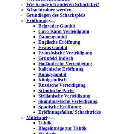
Wie bringe ich anderen Schach bei?
Schachtrainer werden
Grundlagen des Schachspiels
Eröffnung
Belgrader Gambit
Caro-Kann Verteidigung
Damengambit
Englische Eröffnung
Evans Gambit
Französische Verteidigung
Grünfeld-Indisch
Holländische Verteidigung
Italienische Eröffnung
Königsgambit
Königsindisch
Russische Verteidigung
Schottische Partie
Sizilianische Verteidigung
Skandinavische Verteidigung
Spanische Eröffnung
Eröffnungsfallen/ Schachtricks
Mittelspiel
Taktik
Blogeinträge zur Taktik
Strategie