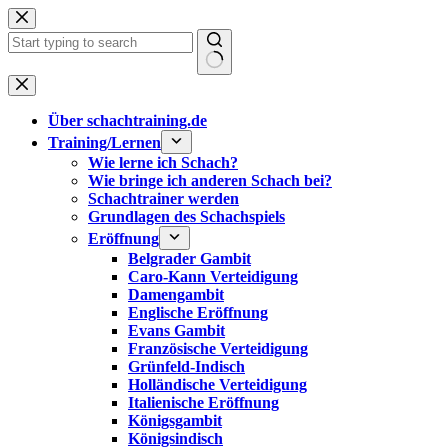
Zum
Inhalt
springen
Keine
Ergebnisse
Über schachtraining.de
Training/Lernen
Wie lerne ich Schach?
Wie bringe ich anderen Schach bei?
Schachtrainer werden
Grundlagen des Schachspiels
Eröffnung
Belgrader Gambit
Caro-Kann Verteidigung
Damengambit
Englische Eröffnung
Evans Gambit
Französische Verteidigung
Grünfeld-Indisch
Holländische Verteidigung
Italienische Eröffnung
Königsgambit
Königsindisch