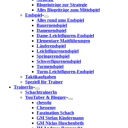
Blogeinträge zur Strategie
Alles Blogeiträge zum Mittelspiel
Endspiel
Alles rund ums Endspiel
Bauernendspiel
Damenendspiel
Dame-Leichtfiguren-Endspiel
Elementare Mattführungen
Läuferendspiel
Leichtfigurenendspiel
Springerendspiel
Schwerfigurenendspiel
Turmendspiel
Turm-Leichtfiguren-Endspiel
Taktikaufgaben
Speziell für Trainer
TrainerIn
SchachtrainerIn
YouTuber & Blogger
chess4u
Chessemy
Faszination Schach
GM Stefan Kindermann
GM Niclas Huschenbeth