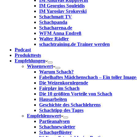
IM Andreas Rupprecht
IM Georgios Souleidis
IM Yaroslav Srokovski
Schachmatt TV
Schachpanda
Schacharena.de
WFM Anna Endreß
Walter Rädler
schachtraining.de Trainer werden
Podcast
Produkttests
Empfehlungen
Wissenswert
Warum Schach?
Fabelhaftes Mädchenschach – Ein toller Image
Die Weizenkornlegende
Fairplay im Schach
Die 10 größten Vorteile von Schach‎
Hausarbeiten
Geschichte des Schachlehrens
Schachtipp des Tages
Empfehlenswert
Partieanalysen
Schachnewsletter
Schachgeflüster