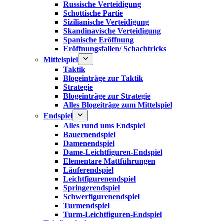
Russische Verteidigung
Schottische Partie
Sizilianische Verteidigung
Skandinavische Verteidigung
Spanische Eröffnung
Eröffnungsfallen/ Schachtricks
Mittelspiel
Taktik
Blogeinträge zur Taktik
Strategie
Blogeinträge zur Strategie
Alles Blogeiträge zum Mittelspiel
Endspiel
Alles rund ums Endspiel
Bauernendspiel
Damenendspiel
Dame-Leichtfiguren-Endspiel
Elementare Mattführungen
Läuferendspiel
Leichtfigurenendspiel
Springerendspiel
Schwerfigurenendspiel
Turmendspiel
Turm-Leichtfiguren-Endspiel