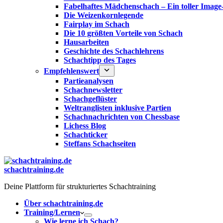
Fabelhaftes Mädchenschach – Ein toller Image
Die Weizenkornlegende
Fairplay im Schach
Die 10 größten Vorteile von Schach‎
Hausarbeiten
Geschichte des Schachlehrens
Schachtipp des Tages
Empfehlenswert
Partieanalysen
Schachnewsletter
Schachgeflüster
Weltranglisten inklusive Partien
Schachnachrichten von Chessbase
Lichess Blog
Schachticker
Steffans Schachseiten
schachtraining.de
Deine Plattform für strukturiertes Schachtraining
Über schachtraining.de
Training/Lernen
Wie lerne ich Schach?