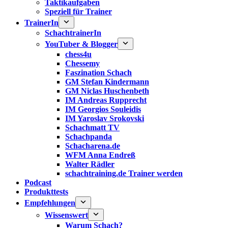
Taktikaufgaben
Speziell für Trainer
TrainerIn
SchachtrainerIn
YouTuber & Blogger
chess4u
Chessemy
Faszination Schach
GM Stefan Kindermann
GM Niclas Huschenbeth
IM Andreas Rupprecht
IM Georgios Souleidis
IM Yaroslav Srokovski
Schachmatt TV
Schachpanda
Schacharena.de
WFM Anna Endreß
Walter Rädler
schachtraining.de Trainer werden
Podcast
Produkttests
Empfehlungen
Wissenswert
Warum Schach?