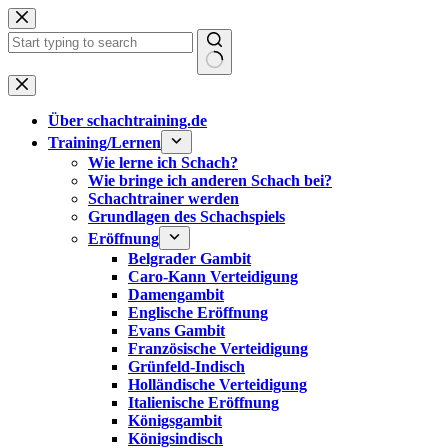
Zum
Inhalt
springen
Keine
Ergebnisse
Über schachtraining.de
Training/Lernen
Wie lerne ich Schach?
Wie bringe ich anderen Schach bei?
Schachtrainer werden
Grundlagen des Schachspiels
Eröffnung
Belgrader Gambit
Caro-Kann Verteidigung
Damengambit
Englische Eröffnung
Evans Gambit
Französische Verteidigung
Grünfeld-Indisch
Holländische Verteidigung
Italienische Eröffnung
Königsgambit
Königsindisch