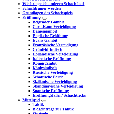
Wie bringe ich anderen Schach bei?
Schachtrainer werden
Grundlagen des Schachspiels
Eröffnung
Belgrader Gambit
Caro-Kann Verteidigung
Damengambit
Englische Eröffnung
Evans Gambit
Französische Verteidigung
Grünfeld-Indisch
Holländische Verteidigung
Italienische Eröffnung
Königsgambit
Königsindisch
Russische Verteidigung
Schottische Partie
Sizilianische Verteidigung
Skandinavische Verteidigung
Spanische Eröffnung
Eröffnungsfallen/ Schachtricks
Mittelspiel
Taktik
Blogeinträge zur Taktik
Strategie