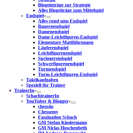
Blogeinträge zur Strategie
Alles Blogeiträge zum Mittelspiel
Endspiel
Alles rund ums Endspiel
Bauernendspiel
Damenendspiel
Dame-Leichtfiguren-Endspiel
Elementare Mattführungen
Läuferendspiel
Leichtfigurenendspiel
Springerendspiel
Schwerfigurenendspiel
Turmendspiel
Turm-Leichtfiguren-Endspiel
Taktikaufgaben
Speziell für Trainer
TrainerIn
SchachtrainerIn
YouTuber & Blogger
chess4u
Chessemy
Faszination Schach
GM Stefan Kindermann
GM Niclas Huschenbeth