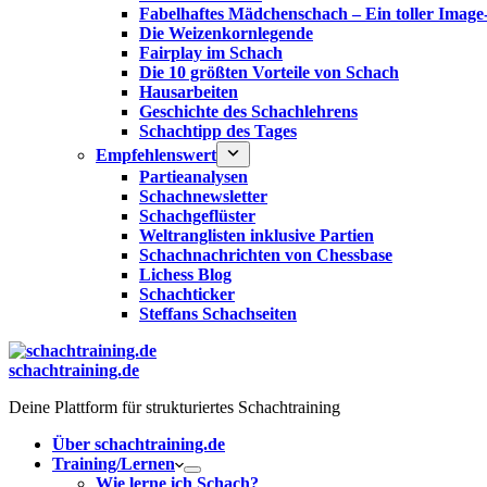
Fabelhaftes Mädchenschach – Ein toller Image
Die Weizenkornlegende
Fairplay im Schach
Die 10 größten Vorteile von Schach‎
Hausarbeiten
Geschichte des Schachlehrens
Schachtipp des Tages
Empfehlenswert
Partieanalysen
Schachnewsletter
Schachgeflüster
Weltranglisten inklusive Partien
Schachnachrichten von Chessbase
Lichess Blog
Schachticker
Steffans Schachseiten
schachtraining.de
Deine Plattform für strukturiertes Schachtraining
Über schachtraining.de
Training/Lernen
Wie lerne ich Schach?