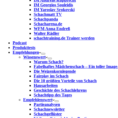
IM Andreas Rupprecht
IM Georgios Souleidis
IM Yaroslav Srokovski
Schachmatt TV
Schachpanda
Schacharena.de
WFM Anna Endreß
Walter Rädler
schachtraining.de Trainer werden
Podcast
Produkttests
Empfehlungen
Wissenswert
Warum Schach?
Fabelhaftes Mädchenschach – Ein toller Image
Die Weizenkornlegende
Fairplay im Schach
Die 10 größten Vorteile von Schach‎
Hausarbeiten
Geschichte des Schachlehrens
Schachtipp des Tages
Empfehlenswert
Partieanalysen
Schachnewsletter
Schachgeflüster