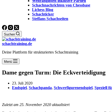
Weltranglisten inklusive Partien
Schachnachrichten von Chessbase
Lichess Blog
Schachticker
Steffans Schachseiten
Suchen
schachtraining.de
Deine Plattform für strukturiertes Schachtraining
Menü
Dame gegen Turm: Die Eckverteidigung
23. Juli 2020
Endspiel
,
Schachpanda
,
Schwerfigurenendspiel
,
Speziell f
Zuletzt am 25. November 2020 aktualisiert