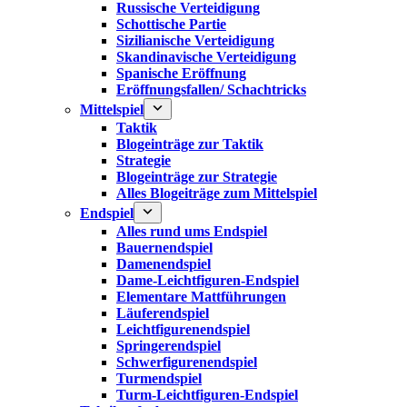
Russische Verteidigung
Schottische Partie
Sizilianische Verteidigung
Skandinavische Verteidigung
Spanische Eröffnung
Eröffnungsfallen/ Schachtricks
Mittelspiel
Taktik
Blogeinträge zur Taktik
Strategie
Blogeinträge zur Strategie
Alles Blogeiträge zum Mittelspiel
Endspiel
Alles rund ums Endspiel
Bauernendspiel
Damenendspiel
Dame-Leichtfiguren-Endspiel
Elementare Mattführungen
Läuferendspiel
Leichtfigurenendspiel
Springerendspiel
Schwerfigurenendspiel
Turmendspiel
Turm-Leichtfiguren-Endspiel