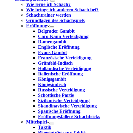
Wie lerne ich Schach?
Wie bringe ich anderen Schach bei?
Schachtrainer werden
Grundlagen des Schachspiels
Eröffnung
Belgrader Gambit
Caro-Kann Verteidigung
Damengambit
Englische Eröffnung
Evans Gambit
Französische Verteidigung
Grünfeld-Indisch
Holländische Verteidigung
Italienische Eröffnung
Königsgambit
Königsindisch
Russische Verteidigung
Schottische Partie
Sizilianische Verteidigung
Skandinavische Verteidigung
Spanische Eröffnung
Eröffnungsfallen/ Schachtricks
Mittelspiel
Taktik
Blogeinträge zur Taktik