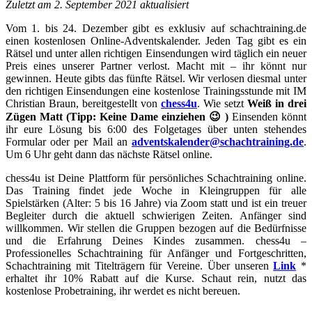
Zuletzt am 2. September 2021 aktualisiert
Vom 1. bis 24. Dezember gibt es exklusiv auf schachtraining.de
einen kostenlosen Online-Adventskalender. Jeden Tag gibt es ein
Rätsel und unter allen richtigen Einsendungen wird täglich ein neuer
Preis eines unserer Partner verlost. Macht mit – ihr könnt nur
gewinnen.
Heute gibts das fünfte Rätsel. Wir verlosen diesmal unter
den richtigen Einsendungen eine kostenlose Trainingsstunde mit IM
Christian Braun, bereitgestellt von
chess4u
. Wie setzt
Weiß in drei
Zügen Matt (Tipp: Keine Dame einziehen 😉 )
Einsenden könnt
ihr eure Lösung bis 6:00 des Folgetages über unten stehendes
Formular oder per Mail an
adventskalender@schachtraining.de
.
Um 6 Uhr geht dann das nächste Rätsel online.
chess4u ist Deine Plattform für persönliches Schachtraining online.
Das Training findet jede Woche in Kleingruppen für alle
Spielstärken (Alter: 5 bis 16 Jahre) via Zoom statt und ist ein treuer
Begleiter durch die aktuell schwierigen Zeiten. Anfänger sind
willkommen. Wir stellen die Gruppen bezogen auf die Bedürfnisse
und die Erfahrung Deines Kindes zusammen. chess4u –
Professionelles Schachtraining für Anfänger und Fortgeschritten,
Schachtraining mit Titelträgern für Vereine. Über unseren
Link
*
erhaltet ihr 10% Rabatt auf die Kurse. Schaut rein, nutzt das
kostenlose Probetraining, ihr werdet es nicht bereuen.