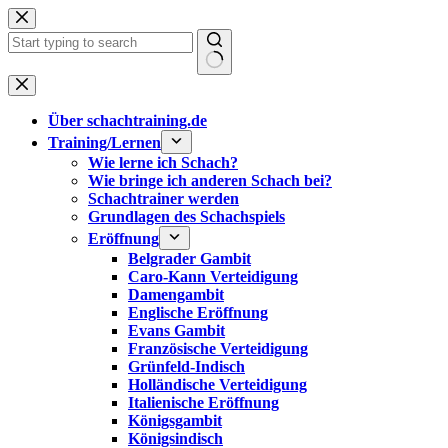
Zum
Inhalt
springen
Keine
Ergebnisse
Über schachtraining.de
Training/Lernen
Wie lerne ich Schach?
Wie bringe ich anderen Schach bei?
Schachtrainer werden
Grundlagen des Schachspiels
Eröffnung
Belgrader Gambit
Caro-Kann Verteidigung
Damengambit
Englische Eröffnung
Evans Gambit
Französische Verteidigung
Grünfeld-Indisch
Holländische Verteidigung
Italienische Eröffnung
Königsgambit
Königsindisch