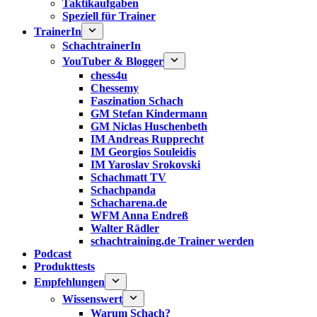
Taktikaufgaben
Speziell für Trainer
TrainerIn
SchachtrainerIn
YouTuber & Blogger
chess4u
Chessemy
Faszination Schach
GM Stefan Kindermann
GM Niclas Huschenbeth
IM Andreas Rupprecht
IM Georgios Souleidis
IM Yaroslav Srokovski
Schachmatt TV
Schachpanda
Schacharena.de
WFM Anna Endreß
Walter Rädler
schachtraining.de Trainer werden
Podcast
Produkttests
Empfehlungen
Wissenswert
Warum Schach?