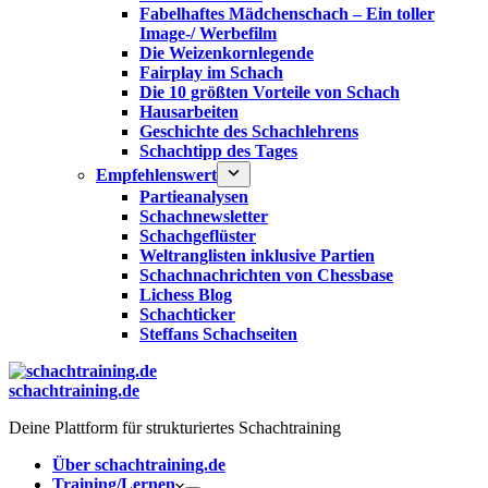
Fabelhaftes Mädchenschach – Ein toller
Image-/ Werbefilm
Die Weizenkornlegende
Fairplay im Schach
Die 10 größten Vorteile von Schach‎
Hausarbeiten
Geschichte des Schachlehrens
Schachtipp des Tages
Empfehlenswert
Partieanalysen
Schachnewsletter
Schachgeflüster
Weltranglisten inklusive Partien
Schachnachrichten von Chessbase
Lichess Blog
Schachticker
Steffans Schachseiten
schachtraining.de
Deine Plattform für strukturiertes Schachtraining
Über schachtraining.de
Training/Lernen