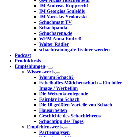
GM Niclas Huschenbeth
IM Andreas Rupprecht
IM Georgios Souleidis
IM Yaroslav Srokovski
Schachmatt TV
Schachpanda
Schacharena.de
WFM Anna Endreß
Walter Rädler
schachtraining.de Trainer werden
Podcast
Produkttests
Empfehlungen
Wissenswert
Warum Schach?
Fabelhaftes Mädchenschach – Ein toller
Image-/ Werbefilm
Die Weizenkornlegende
Fairplay im Schach
Die 10 größten Vorteile von Schach‎
Hausarbeiten
Geschichte des Schachlehrens
Schachtipp des Tages
Empfehlenswert
Partieanalysen