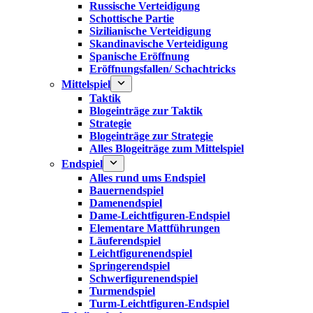
Russische Verteidigung
Schottische Partie
Sizilianische Verteidigung
Skandinavische Verteidigung
Spanische Eröffnung
Eröffnungsfallen/ Schachtricks
Mittelspiel
Taktik
Blogeinträge zur Taktik
Strategie
Blogeinträge zur Strategie
Alles Blogeiträge zum Mittelspiel
Endspiel
Alles rund ums Endspiel
Bauernendspiel
Damenendspiel
Dame-Leichtfiguren-Endspiel
Elementare Mattführungen
Läuferendspiel
Leichtfigurenendspiel
Springerendspiel
Schwerfigurenendspiel
Turmendspiel
Turm-Leichtfiguren-Endspiel