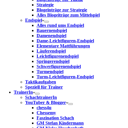
Strategie
Blogeinträge zur Strategie
Alles Blogeiträge zum Mittelspiel
Endspiel
Alles rund ums Endspiel
Bauernendspiel
Damenendspiel
Dame-Leichtfiguren-Endspiel
Elementare Mattführungen
Läuferendspiel
Leichtfigurenendspiel
Springerendspiel
Schwerfigurenendspiel
Turmendspiel
Turm-Leichtfiguren-Endspiel
Taktikaufgaben
Speziell für Trainer
TrainerIn
SchachtrainerIn
YouTuber & Blogger
chess4u
Chessemy
Faszination Schach
GM Stefan Kindermann