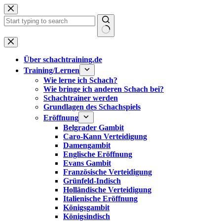
Zum
Inhalt
springen
Keine
Ergebnisse
Über schachtraining.de
Training/Lernen
Wie lerne ich Schach?
Wie bringe ich anderen Schach bei?
Schachtrainer werden
Grundlagen des Schachspiels
Eröffnung
Belgrader Gambit
Caro-Kann Verteidigung
Damengambit
Englische Eröffnung
Evans Gambit
Französische Verteidigung
Grünfeld-Indisch
Holländische Verteidigung
Italienische Eröffnung
Königsgambit
Königsindisch