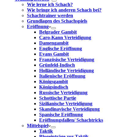
Wie lerne ich Schach?
Wie bringe ich anderen Schach bei?
Schachtrainer werden
Grundlagen des Schachspiels
Eröffnung
Belgrader Gambit
Caro-Kann Verteidigung
Damengambit
Englische Eröffnung
Evans Gambit
Französische Verteidigung
Grünfeld-Indisch
Holländische Verteidigung
Italienische Eröffnung
Königsgambit
Königsindisch
Russische Verteidigung
Schottische Partie
Sizilianische Verteidigung
Skandinavische Verteidigung
Spanische Eröffnung
Eröffnungsfallen/ Schachtricks
Mittelspiel
Taktik
Blogeinträge zur Taktik