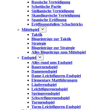
Russische Verteidigung
Schottische Partie
Sizilianische Verteidigung
Skandinavische Verteidigung
Spanische Eröffnung
Eröffnungsfallen/ Schachtricks
Mittelspiel
Taktik
Blogeinträge zur Taktik
Strategie
Blogeinträge zur Strategie
Alles Blogeiträge zum Mittelspiel
Endspiel
Alles rund ums Endspiel
Bauernendspiel
Damenendspiel
Dame-Leichtfiguren-Endspiel
Elementare Mattführungen
Läuferendspiel
Leichtfigurenendspiel
Springerendspiel
Schwerfigurenendspiel
Turmendspiel
Turm-Leichtfiguren-Endspiel