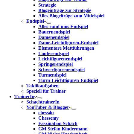
Strategie
Blogeinträge zur Strategie
Alles Blogeiträge zum Mittelspiel
Endspiel
Alles rund ums Endspiel
Bauernendspiel
Damenendspiel
Dame-Leichtfiguren-Endspiel
Elementare Mattführungen
Läuferendspiel
Leichtfigurenendspiel
Springerendspiel
Schwerfigurenendspiel
Turmendspiel
Turm-Leichtfiguren-Endspiel
Taktikaufgaben
Speziell für Trainer
TrainerIn
SchachtrainerIn
YouTuber & Blogger
chess4u
Chessemy
Faszination Schach
GM Stefan Kindermann