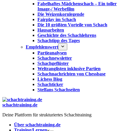
Fabelhaftes Mädchenschach – Ein toller
Image-/ Werbefilm
Die Weizenkornlegende
Fairplay im Schach
Die 10 größten Vorteile von Schach‎
Hausarbeiten
Geschichte des Schachlehrens
Schachtipp des Tages
Empfehlenswert
Partieanalysen
Schachnewsletter
Schachgeflüster
Weltranglisten inklusive Partien
Schachnachrichten von Chessbase
Lichess Blog
Schachticker
Steffans Schachseiten
schachtraining.de
Deine Plattform für strukturiertes Schachtraining
Über schachtraining.de
Training/Lernen