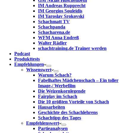
GM Niclas Huschenbeth
IM Andreas Rupprecht
IM Georgios Souleidis
IM Yaroslav Srokovski
Schachmatt TV
Schachpanda
Schacharena.de
WFM Anna Endreß
Walter Rädler
schachtraining.de Trainer werden
Podcast
Produkttests
Empfehlungen
Wissenswert
Warum Schach?
Fabelhaftes Mädchenschach – Ein toller
Image-/ Werbefilm
Die Weizenkornlegende
Fairplay im Schach
Die 10 größten Vorteile von Schach‎
Hausarbeiten
Geschichte des Schachlehrens
Schachtipp des Tages
Empfehlenswert
Partieanalysen