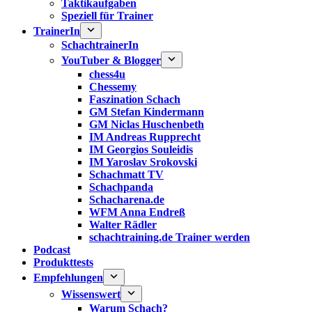
Taktikaufgaben
Speziell für Trainer
TrainerIn
SchachtrainerIn
YouTuber & Blogger
chess4u
Chessemy
Faszination Schach
GM Stefan Kindermann
GM Niclas Huschenbeth
IM Andreas Rupprecht
IM Georgios Souleidis
IM Yaroslav Srokovski
Schachmatt TV
Schachpanda
Schacharena.de
WFM Anna Endreß
Walter Rädler
schachtraining.de Trainer werden
Podcast
Produkttests
Empfehlungen
Wissenswert
Warum Schach?