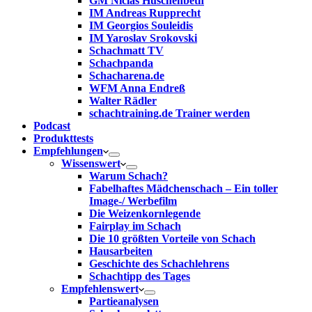
GM Niclas Huschenbeth
IM Andreas Rupprecht
IM Georgios Souleidis
IM Yaroslav Srokovski
Schachmatt TV
Schachpanda
Schacharena.de
WFM Anna Endreß
Walter Rädler
schachtraining.de Trainer werden
Podcast
Produkttests
Empfehlungen
Wissenswert
Warum Schach?
Fabelhaftes Mädchenschach – Ein toller
Image-/ Werbefilm
Die Weizenkornlegende
Fairplay im Schach
Die 10 größten Vorteile von Schach‎
Hausarbeiten
Geschichte des Schachlehrens
Schachtipp des Tages
Empfehlenswert
Partieanalysen