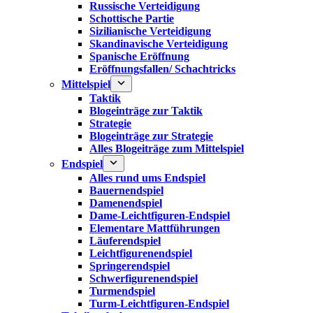
Russische Verteidigung
Schottische Partie
Sizilianische Verteidigung
Skandinavische Verteidigung
Spanische Eröffnung
Eröffnungsfallen/ Schachtricks
Mittelspiel
Taktik
Blogeinträge zur Taktik
Strategie
Blogeinträge zur Strategie
Alles Blogeiträge zum Mittelspiel
Endspiel
Alles rund ums Endspiel
Bauernendspiel
Damenendspiel
Dame-Leichtfiguren-Endspiel
Elementare Mattführungen
Läuferendspiel
Leichtfigurenendspiel
Springerendspiel
Schwerfigurenendspiel
Turmendspiel
Turm-Leichtfiguren-Endspiel