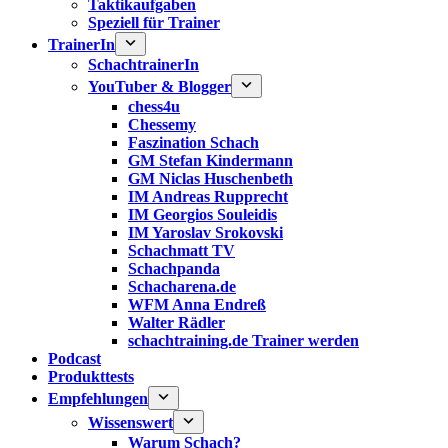
Taktikaufgaben
Speziell für Trainer
TrainerIn
SchachtrainerIn
YouTuber & Blogger
chess4u
Chessemy
Faszination Schach
GM Stefan Kindermann
GM Niclas Huschenbeth
IM Andreas Rupprecht
IM Georgios Souleidis
IM Yaroslav Srokovski
Schachmatt TV
Schachpanda
Schacharena.de
WFM Anna Endreß
Walter Rädler
schachtraining.de Trainer werden
Podcast
Produkttests
Empfehlungen
Wissenswert
Warum Schach?