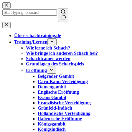
Zum
Inhalt
springen
Keine
Ergebnisse
Über schachtraining.de
Training/Lernen
Wie lerne ich Schach?
Wie bringe ich anderen Schach bei?
Schachtrainer werden
Grundlagen des Schachspiels
Eröffnung
Belgrader Gambit
Caro-Kann Verteidigung
Damengambit
Englische Eröffnung
Evans Gambit
Französische Verteidigung
Grünfeld-Indisch
Holländische Verteidigung
Italienische Eröffnung
Königsgambit
Königsindisch