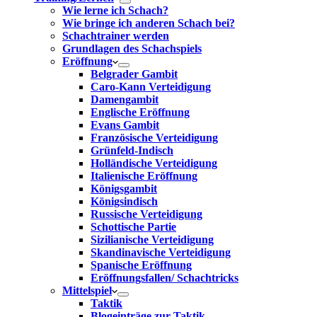
Wie lerne ich Schach?
Wie bringe ich anderen Schach bei?
Schachtrainer werden
Grundlagen des Schachspiels
Eröffnung
Belgrader Gambit
Caro-Kann Verteidigung
Damengambit
Englische Eröffnung
Evans Gambit
Französische Verteidigung
Grünfeld-Indisch
Holländische Verteidigung
Italienische Eröffnung
Königsgambit
Königsindisch
Russische Verteidigung
Schottische Partie
Sizilianische Verteidigung
Skandinavische Verteidigung
Spanische Eröffnung
Eröffnungsfallen/ Schachtricks
Mittelspiel
Taktik
Blogeinträge zur Taktik