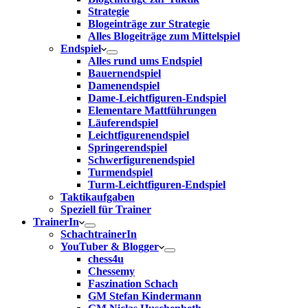
Strategie
Blogeinträge zur Strategie
Alles Blogeiträge zum Mittelspiel
Endspiel
Alles rund ums Endspiel
Bauernendspiel
Damenendspiel
Dame-Leichtfiguren-Endspiel
Elementare Mattführungen
Läuferendspiel
Leichtfigurenendspiel
Springerendspiel
Schwerfigurenendspiel
Turmendspiel
Turm-Leichtfiguren-Endspiel
Taktikaufgaben
Speziell für Trainer
TrainerIn
SchachtrainerIn
YouTuber & Blogger
chess4u
Chessemy
Faszination Schach
GM Stefan Kindermann