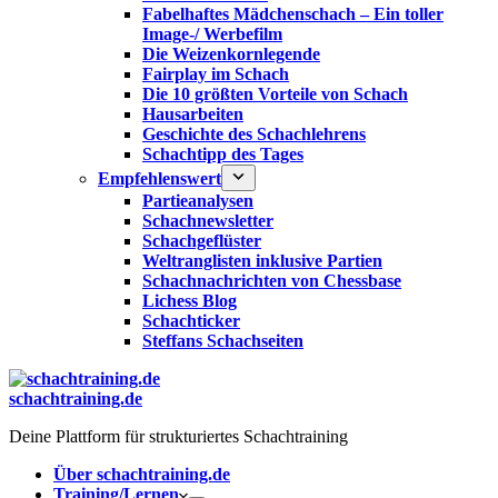
Fabelhaftes Mädchenschach – Ein toller
Image-/ Werbefilm
Die Weizenkornlegende
Fairplay im Schach
Die 10 größten Vorteile von Schach‎
Hausarbeiten
Geschichte des Schachlehrens
Schachtipp des Tages
Empfehlenswert
Partieanalysen
Schachnewsletter
Schachgeflüster
Weltranglisten inklusive Partien
Schachnachrichten von Chessbase
Lichess Blog
Schachticker
Steffans Schachseiten
schachtraining.de
Deine Plattform für strukturiertes Schachtraining
Über schachtraining.de
Training/Lernen