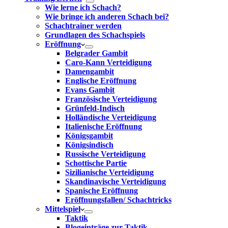
Wie lerne ich Schach?
Wie bringe ich anderen Schach bei?
Schachtrainer werden
Grundlagen des Schachspiels
Eröffnung
Belgrader Gambit
Caro-Kann Verteidigung
Damengambit
Englische Eröffnung
Evans Gambit
Französische Verteidigung
Grünfeld-Indisch
Holländische Verteidigung
Italienische Eröffnung
Königsgambit
Königsindisch
Russische Verteidigung
Schottische Partie
Sizilianische Verteidigung
Skandinavische Verteidigung
Spanische Eröffnung
Eröffnungsfallen/ Schachtricks
Mittelspiel
Taktik
Blogeinträge zur Taktik