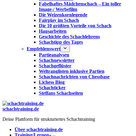
Fabelhaftes Mädchenschach – Ein toller
Image-/ Werbefilm
Die Weizenkornlegende
Fairplay im Schach
Die 10 größten Vorteile von Schach‎
Hausarbeiten
Geschichte des Schachlehrens
Schachtipp des Tages
Empfehlenswert
Partieanalysen
Schachnewsletter
Schachgeflüster
Weltranglisten inklusive Partien
Schachnachrichten von Chessbase
Lichess Blog
Schachticker
Steffans Schachseiten
schachtraining.de
Deine Plattform für strukturiertes Schachtraining
Über schachtraining.de
Training/Lernen