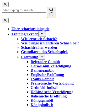
Zum
Inhalt
springen
Keine
Ergebnisse
Über schachtraining.de
Training/Lernen
Wie lerne ich Schach?
Wie bringe ich anderen Schach bei?
Schachtrainer werden
Grundlagen des Schachspiels
Eröffnung
Belgrader Gambit
Caro-Kann Verteidigung
Damengambit
Englische Eröffnung
Evans Gambit
Französische Verteidigung
Grünfeld-Indisch
Holländische Verteidigung
Italienische Eröffnung
Königsgambit
Königsindisch