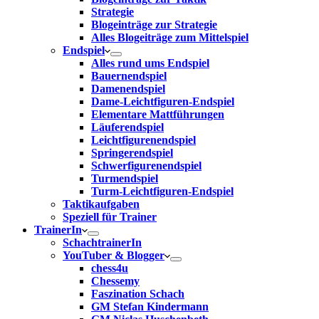
Strategie
Blogeinträge zur Strategie
Alles Blogeiträge zum Mittelspiel
Endspiel
Alles rund ums Endspiel
Bauernendspiel
Damenendspiel
Dame-Leichtfiguren-Endspiel
Elementare Mattführungen
Läuferendspiel
Leichtfigurenendspiel
Springerendspiel
Schwerfigurenendspiel
Turmendspiel
Turm-Leichtfiguren-Endspiel
Taktikaufgaben
Speziell für Trainer
TrainerIn
SchachtrainerIn
YouTuber & Blogger
chess4u
Chessemy
Faszination Schach
GM Stefan Kindermann