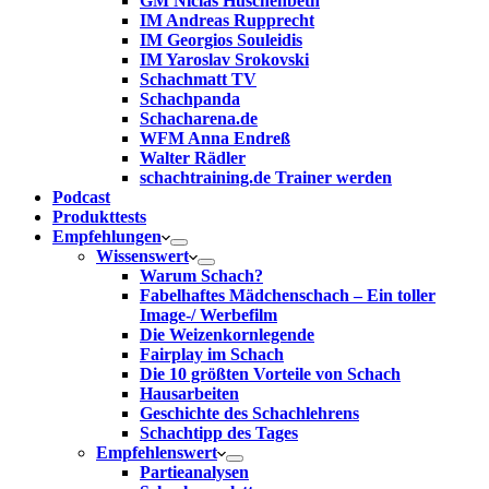
GM Niclas Huschenbeth
IM Andreas Rupprecht
IM Georgios Souleidis
IM Yaroslav Srokovski
Schachmatt TV
Schachpanda
Schacharena.de
WFM Anna Endreß
Walter Rädler
schachtraining.de Trainer werden
Podcast
Produkttests
Empfehlungen
Wissenswert
Warum Schach?
Fabelhaftes Mädchenschach – Ein toller
Image-/ Werbefilm
Die Weizenkornlegende
Fairplay im Schach
Die 10 größten Vorteile von Schach‎
Hausarbeiten
Geschichte des Schachlehrens
Schachtipp des Tages
Empfehlenswert
Partieanalysen