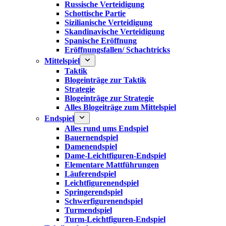
Russische Verteidigung
Schottische Partie
Sizilianische Verteidigung
Skandinavische Verteidigung
Spanische Eröffnung
Eröffnungsfallen/ Schachtricks
Mittelspiel
Taktik
Blogeinträge zur Taktik
Strategie
Blogeinträge zur Strategie
Alles Blogeiträge zum Mittelspiel
Endspiel
Alles rund ums Endspiel
Bauernendspiel
Damenendspiel
Dame-Leichtfiguren-Endspiel
Elementare Mattführungen
Läuferendspiel
Leichtfigurenendspiel
Springerendspiel
Schwerfigurenendspiel
Turmendspiel
Turm-Leichtfiguren-Endspiel