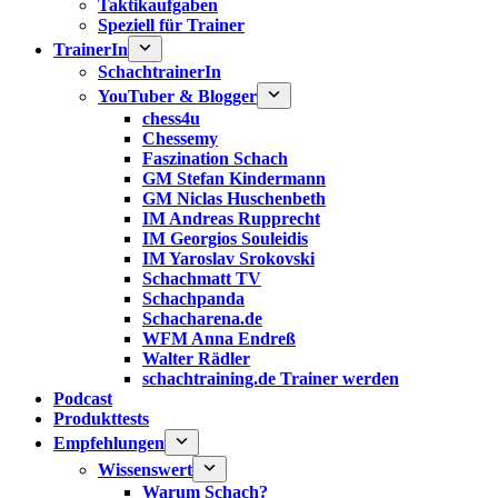
Taktikaufgaben
Speziell für Trainer
TrainerIn
SchachtrainerIn
YouTuber & Blogger
chess4u
Chessemy
Faszination Schach
GM Stefan Kindermann
GM Niclas Huschenbeth
IM Andreas Rupprecht
IM Georgios Souleidis
IM Yaroslav Srokovski
Schachmatt TV
Schachpanda
Schacharena.de
WFM Anna Endreß
Walter Rädler
schachtraining.de Trainer werden
Podcast
Produkttests
Empfehlungen
Wissenswert
Warum Schach?