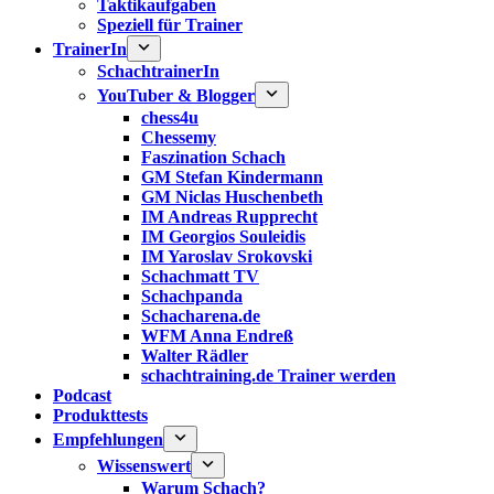
Taktikaufgaben
Speziell für Trainer
TrainerIn
SchachtrainerIn
YouTuber & Blogger
chess4u
Chessemy
Faszination Schach
GM Stefan Kindermann
GM Niclas Huschenbeth
IM Andreas Rupprecht
IM Georgios Souleidis
IM Yaroslav Srokovski
Schachmatt TV
Schachpanda
Schacharena.de
WFM Anna Endreß
Walter Rädler
schachtraining.de Trainer werden
Podcast
Produkttests
Empfehlungen
Wissenswert
Warum Schach?