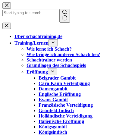
Zum
Inhalt
springen
Keine
Ergebnisse
Über schachtraining.de
Training/Lernen
Wie lerne ich Schach?
Wie bringe ich anderen Schach bei?
Schachtrainer werden
Grundlagen des Schachspiels
Eröffnung
Belgrader Gambit
Caro-Kann Verteidigung
Damengambit
Englische Eröffnung
Evans Gambit
Französische Verteidigung
Grünfeld-Indisch
Holländische Verteidigung
Italienische Eröffnung
Königsgambit
Königsindisch