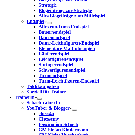
Strategie
Blogeinträge zur Strategie
Alles Blogeiträge zum Mittelspiel
Endspiel
Alles rund ums Endspiel
Bauernendspiel
Damenendspiel
Dame-Leichtfiguren-Endspiel
Elementare Mattführungen
Läuferendspiel
Leichtfigurenendspiel
Springerendspiel
Schwerfigurenendspiel
Turmendspiel
Turm-Leichtfiguren-Endspiel
Taktikaufgaben
Speziell für Trainer
TrainerIn
SchachtrainerIn
YouTuber & Blogger
chess4u
Chessemy
Faszination Schach
GM Stefan Kindermann