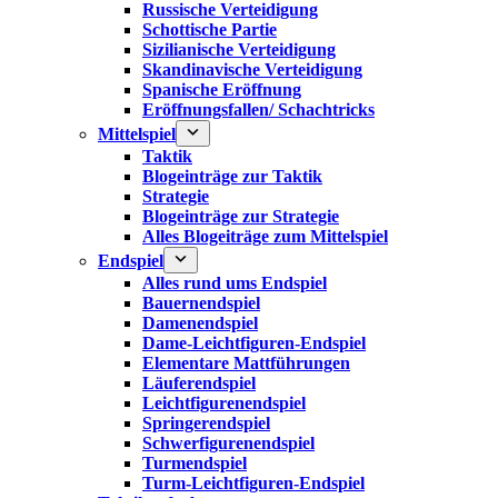
Russische Verteidigung
Schottische Partie
Sizilianische Verteidigung
Skandinavische Verteidigung
Spanische Eröffnung
Eröffnungsfallen/ Schachtricks
Mittelspiel
Taktik
Blogeinträge zur Taktik
Strategie
Blogeinträge zur Strategie
Alles Blogeiträge zum Mittelspiel
Endspiel
Alles rund ums Endspiel
Bauernendspiel
Damenendspiel
Dame-Leichtfiguren-Endspiel
Elementare Mattführungen
Läuferendspiel
Leichtfigurenendspiel
Springerendspiel
Schwerfigurenendspiel
Turmendspiel
Turm-Leichtfiguren-Endspiel