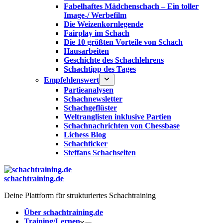
Fabelhaftes Mädchenschach – Ein toller
Image-/ Werbefilm
Die Weizenkornlegende
Fairplay im Schach
Die 10 größten Vorteile von Schach‎
Hausarbeiten
Geschichte des Schachlehrens
Schachtipp des Tages
Empfehlenswert
Partieanalysen
Schachnewsletter
Schachgeflüster
Weltranglisten inklusive Partien
Schachnachrichten von Chessbase
Lichess Blog
Schachticker
Steffans Schachseiten
schachtraining.de
Deine Plattform für strukturiertes Schachtraining
Über schachtraining.de
Training/Lernen