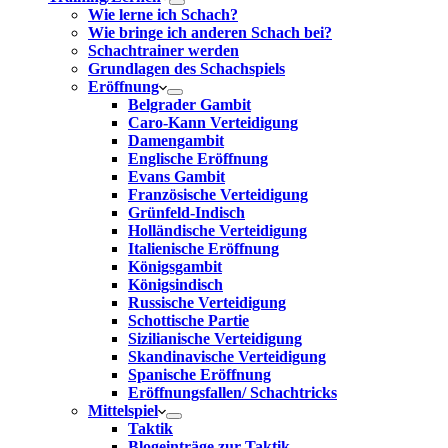
Wie lerne ich Schach?
Wie bringe ich anderen Schach bei?
Schachtrainer werden
Grundlagen des Schachspiels
Eröffnung
Belgrader Gambit
Caro-Kann Verteidigung
Damengambit
Englische Eröffnung
Evans Gambit
Französische Verteidigung
Grünfeld-Indisch
Holländische Verteidigung
Italienische Eröffnung
Königsgambit
Königsindisch
Russische Verteidigung
Schottische Partie
Sizilianische Verteidigung
Skandinavische Verteidigung
Spanische Eröffnung
Eröffnungsfallen/ Schachtricks
Mittelspiel
Taktik
Blogeinträge zur Taktik