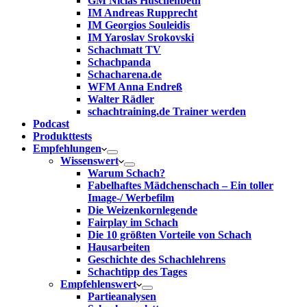
GM Niclas Huschenbeth
IM Andreas Rupprecht
IM Georgios Souleidis
IM Yaroslav Srokovski
Schachmatt TV
Schachpanda
Schacharena.de
WFM Anna Endreß
Walter Rädler
schachtraining.de Trainer werden
Podcast
Produkttests
Empfehlungen
Wissenswert
Warum Schach?
Fabelhaftes Mädchenschach – Ein toller
Image-/ Werbefilm
Die Weizenkornlegende
Fairplay im Schach
Die 10 größten Vorteile von Schach‎
Hausarbeiten
Geschichte des Schachlehrens
Schachtipp des Tages
Empfehlenswert
Partieanalysen