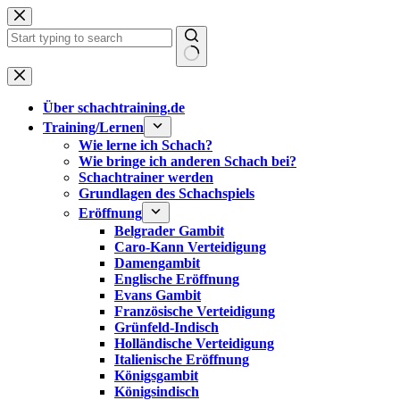
Zum
Inhalt
springen
Keine
Ergebnisse
Über schachtraining.de
Training/Lernen
Wie lerne ich Schach?
Wie bringe ich anderen Schach bei?
Schachtrainer werden
Grundlagen des Schachspiels
Eröffnung
Belgrader Gambit
Caro-Kann Verteidigung
Damengambit
Englische Eröffnung
Evans Gambit
Französische Verteidigung
Grünfeld-Indisch
Holländische Verteidigung
Italienische Eröffnung
Königsgambit
Königsindisch