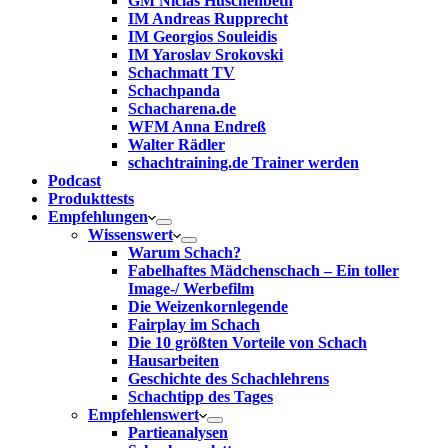
GM Niclas Huschenbeth
IM Andreas Rupprecht
IM Georgios Souleidis
IM Yaroslav Srokovski
Schachmatt TV
Schachpanda
Schacharena.de
WFM Anna Endreß
Walter Rädler
schachtraining.de Trainer werden
Podcast
Produkttests
Empfehlungen
Wissenswert
Warum Schach?
Fabelhaftes Mädchenschach – Ein toller
Image-/ Werbefilm
Die Weizenkornlegende
Fairplay im Schach
Die 10 größten Vorteile von Schach‎
Hausarbeiten
Geschichte des Schachlehrens
Schachtipp des Tages
Empfehlenswert
Partieanalysen