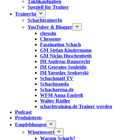
Taktikaufgaben
Speziell für Trainer
TrainerIn
SchachtrainerIn
YouTuber & Blogger
chess4u
Chessemy
Faszination Schach
GM Stefan Kindermann
GM Niclas Huschenbeth
IM Andreas Rupprecht
IM Georgios Souleidis
IM Yaroslav Srokovski
Schachmatt TV
Schachpanda
Schacharena.de
WFM Anna Endreß
Walter Rädler
schachtraining.de Trainer werden
Podcast
Produkttests
Empfehlungen
Wissenswert
Warum Schach?