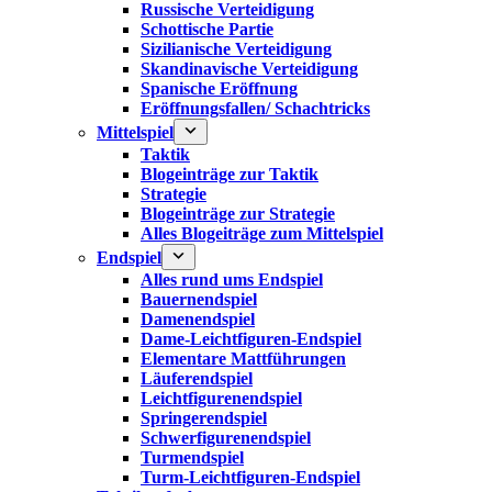
Russische Verteidigung
Schottische Partie
Sizilianische Verteidigung
Skandinavische Verteidigung
Spanische Eröffnung
Eröffnungsfallen/ Schachtricks
Mittelspiel
Taktik
Blogeinträge zur Taktik
Strategie
Blogeinträge zur Strategie
Alles Blogeiträge zum Mittelspiel
Endspiel
Alles rund ums Endspiel
Bauernendspiel
Damenendspiel
Dame-Leichtfiguren-Endspiel
Elementare Mattführungen
Läuferendspiel
Leichtfigurenendspiel
Springerendspiel
Schwerfigurenendspiel
Turmendspiel
Turm-Leichtfiguren-Endspiel