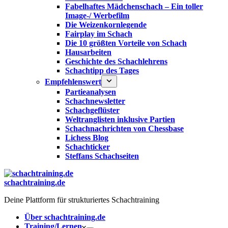
Fabelhaftes Mädchenschach – Ein toller
Image-/ Werbefilm
Die Weizenkornlegende
Fairplay im Schach
Die 10 größten Vorteile von Schach‎
Hausarbeiten
Geschichte des Schachlehrens
Schachtipp des Tages
Empfehlenswert
Partieanalysen
Schachnewsletter
Schachgeflüster
Weltranglisten inklusive Partien
Schachnachrichten von Chessbase
Lichess Blog
Schachticker
Steffans Schachseiten
schachtraining.de
Deine Plattform für strukturiertes Schachtraining
Über schachtraining.de
Training/Lernen