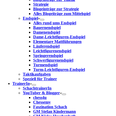
Strategie
Blogeinträge zur Strategie
Alles Blogeiträge zum Mittelspiel
Endspiel
Alles rund ums Endspiel
Bauernendspiel
Damenendspiel
Dame-Leichtfiguren-Endspiel
Elementare Mattführungen
Läuferendspiel
Leichtfigurenendspiel
Springerendspiel
Schwerfigurenendspiel
Turmendspiel
Turm-Leichtfiguren-Endspiel
Taktikaufgaben
Speziell für Trainer
TrainerIn
SchachtrainerIn
YouTuber & Blogger
chess4u
Chessemy
Faszination Schach
GM Stefan Kindermann