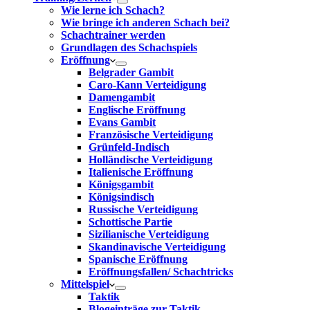
Wie lerne ich Schach?
Wie bringe ich anderen Schach bei?
Schachtrainer werden
Grundlagen des Schachspiels
Eröffnung
Belgrader Gambit
Caro-Kann Verteidigung
Damengambit
Englische Eröffnung
Evans Gambit
Französische Verteidigung
Grünfeld-Indisch
Holländische Verteidigung
Italienische Eröffnung
Königsgambit
Königsindisch
Russische Verteidigung
Schottische Partie
Sizilianische Verteidigung
Skandinavische Verteidigung
Spanische Eröffnung
Eröffnungsfallen/ Schachtricks
Mittelspiel
Taktik
Blogeinträge zur Taktik