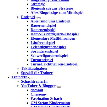
Strategie
Blogeinträge zur Strategie
Alles Blogeiträge zum Mittelspiel
Endspiel
Alles rund ums Endspiel
Bauernendspiel
Damenendspiel
Dame-Leichtfiguren-Endspiel
Elementare Mattführungen
Läuferendspiel
Leichtfigurenendspiel
Springerendspiel
Schwerfigurenendspiel
Turmendspiel
Turm-Leichtfiguren-Endspiel
Taktikaufgaben
Speziell für Trainer
TrainerIn
SchachtrainerIn
YouTuber & Blogger
chess4u
Chessemy
Faszination Schach
GM Stefan Kindermann