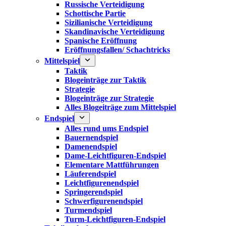
Russische Verteidigung
Schottische Partie
Sizilianische Verteidigung
Skandinavische Verteidigung
Spanische Eröffnung
Eröffnungsfallen/ Schachtricks
Mittelspiel
Taktik
Blogeinträge zur Taktik
Strategie
Blogeinträge zur Strategie
Alles Blogeiträge zum Mittelspiel
Endspiel
Alles rund ums Endspiel
Bauernendspiel
Damenendspiel
Dame-Leichtfiguren-Endspiel
Elementare Mattführungen
Läuferendspiel
Leichtfigurenendspiel
Springerendspiel
Schwerfigurenendspiel
Turmendspiel
Turm-Leichtfiguren-Endspiel