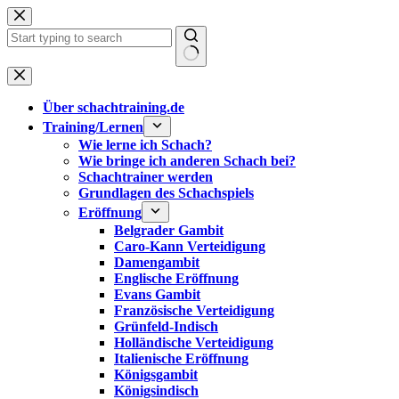
Zum
Inhalt
springen
Keine
Ergebnisse
Über schachtraining.de
Training/Lernen
Wie lerne ich Schach?
Wie bringe ich anderen Schach bei?
Schachtrainer werden
Grundlagen des Schachspiels
Eröffnung
Belgrader Gambit
Caro-Kann Verteidigung
Damengambit
Englische Eröffnung
Evans Gambit
Französische Verteidigung
Grünfeld-Indisch
Holländische Verteidigung
Italienische Eröffnung
Königsgambit
Königsindisch