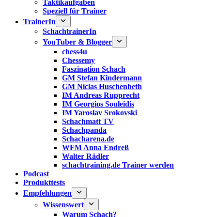
Taktikaufgaben
Speziell für Trainer
TrainerIn
SchachtrainerIn
YouTuber & Blogger
chess4u
Chessemy
Faszination Schach
GM Stefan Kindermann
GM Niclas Huschenbeth
IM Andreas Rupprecht
IM Georgios Souleidis
IM Yaroslav Srokovski
Schachmatt TV
Schachpanda
Schacharena.de
WFM Anna Endreß
Walter Rädler
schachtraining.de Trainer werden
Podcast
Produkttests
Empfehlungen
Wissenswert
Warum Schach?