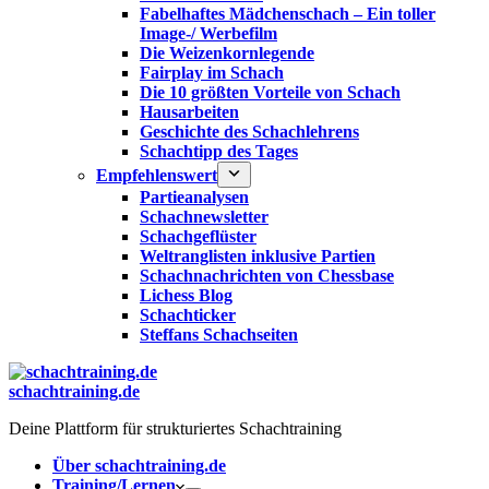
Fabelhaftes Mädchenschach – Ein toller
Image-/ Werbefilm
Die Weizenkornlegende
Fairplay im Schach
Die 10 größten Vorteile von Schach‎
Hausarbeiten
Geschichte des Schachlehrens
Schachtipp des Tages
Empfehlenswert
Partieanalysen
Schachnewsletter
Schachgeflüster
Weltranglisten inklusive Partien
Schachnachrichten von Chessbase
Lichess Blog
Schachticker
Steffans Schachseiten
schachtraining.de
Deine Plattform für strukturiertes Schachtraining
Über schachtraining.de
Training/Lernen