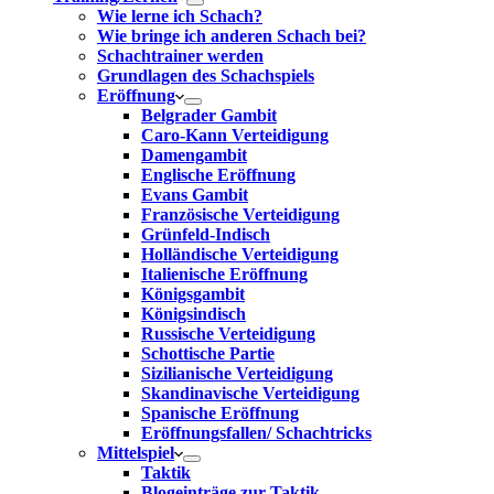
Wie lerne ich Schach?
Wie bringe ich anderen Schach bei?
Schachtrainer werden
Grundlagen des Schachspiels
Eröffnung
Belgrader Gambit
Caro-Kann Verteidigung
Damengambit
Englische Eröffnung
Evans Gambit
Französische Verteidigung
Grünfeld-Indisch
Holländische Verteidigung
Italienische Eröffnung
Königsgambit
Königsindisch
Russische Verteidigung
Schottische Partie
Sizilianische Verteidigung
Skandinavische Verteidigung
Spanische Eröffnung
Eröffnungsfallen/ Schachtricks
Mittelspiel
Taktik
Blogeinträge zur Taktik