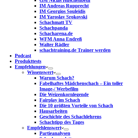
GM Niclas Huschenbeth
IM Andreas Rupprecht
IM Georgios Souleidis
IM Yaroslav Srokovski
Schachmatt TV
Schachpanda
Schacharena.de
WFM Anna Endreß
Walter Rädler
schachtraining.de Trainer werden
Podcast
Produkttests
Empfehlungen
Wissenswert
Warum Schach?
Fabelhaftes Mädchenschach – Ein toller
Image-/ Werbefilm
Die Weizenkornlegende
Fairplay im Schach
Die 10 größten Vorteile von Schach‎
Hausarbeiten
Geschichte des Schachlehrens
Schachtipp des Tages
Empfehlenswert
Partieanalysen