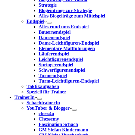
Strategie
Blogeinträge zur Strategie
Alles Blogeiträge zum Mittelspiel
Endspiel
Alles rund ums Endspiel
Bauernendspiel
Damenendspiel
Dame-Leichtfiguren-Endspiel
Elementare Mattführungen
Läuferendspiel
Leichtfigurenendspiel
Springerendspiel
Schwerfigurenendspiel
Turmendspiel
Turm-Leichtfiguren-Endspiel
Taktikaufgaben
Speziell für Trainer
TrainerIn
SchachtrainerIn
YouTuber & Blogger
chess4u
Chessemy
Faszination Schach
GM Stefan Kindermann