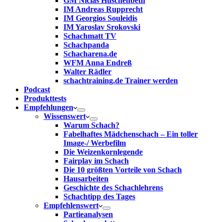
GM Niclas Huschenbeth
IM Andreas Rupprecht
IM Georgios Souleidis
IM Yaroslav Srokovski
Schachmatt TV
Schachpanda
Schacharena.de
WFM Anna Endreß
Walter Rädler
schachtraining.de Trainer werden
Podcast
Produkttests
Empfehlungen
Wissenswert
Warum Schach?
Fabelhaftes Mädchenschach – Ein toller
Image-/ Werbefilm
Die Weizenkornlegende
Fairplay im Schach
Die 10 größten Vorteile von Schach‎
Hausarbeiten
Geschichte des Schachlehrens
Schachtipp des Tages
Empfehlenswert
Partieanalysen