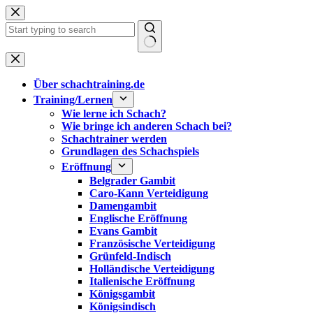
Zum
Inhalt
springen
Keine
Ergebnisse
Über schachtraining.de
Training/Lernen
Wie lerne ich Schach?
Wie bringe ich anderen Schach bei?
Schachtrainer werden
Grundlagen des Schachspiels
Eröffnung
Belgrader Gambit
Caro-Kann Verteidigung
Damengambit
Englische Eröffnung
Evans Gambit
Französische Verteidigung
Grünfeld-Indisch
Holländische Verteidigung
Italienische Eröffnung
Königsgambit
Königsindisch