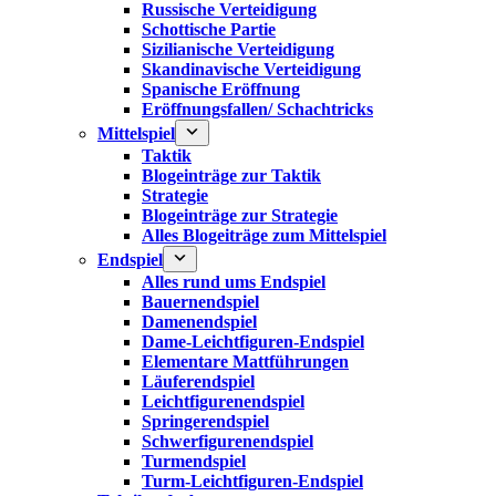
Russische Verteidigung
Schottische Partie
Sizilianische Verteidigung
Skandinavische Verteidigung
Spanische Eröffnung
Eröffnungsfallen/ Schachtricks
Mittelspiel
Taktik
Blogeinträge zur Taktik
Strategie
Blogeinträge zur Strategie
Alles Blogeiträge zum Mittelspiel
Endspiel
Alles rund ums Endspiel
Bauernendspiel
Damenendspiel
Dame-Leichtfiguren-Endspiel
Elementare Mattführungen
Läuferendspiel
Leichtfigurenendspiel
Springerendspiel
Schwerfigurenendspiel
Turmendspiel
Turm-Leichtfiguren-Endspiel