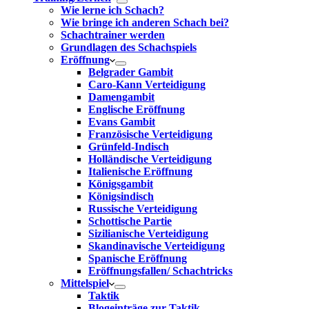
Wie lerne ich Schach?
Wie bringe ich anderen Schach bei?
Schachtrainer werden
Grundlagen des Schachspiels
Eröffnung
Belgrader Gambit
Caro-Kann Verteidigung
Damengambit
Englische Eröffnung
Evans Gambit
Französische Verteidigung
Grünfeld-Indisch
Holländische Verteidigung
Italienische Eröffnung
Königsgambit
Königsindisch
Russische Verteidigung
Schottische Partie
Sizilianische Verteidigung
Skandinavische Verteidigung
Spanische Eröffnung
Eröffnungsfallen/ Schachtricks
Mittelspiel
Taktik
Blogeinträge zur Taktik