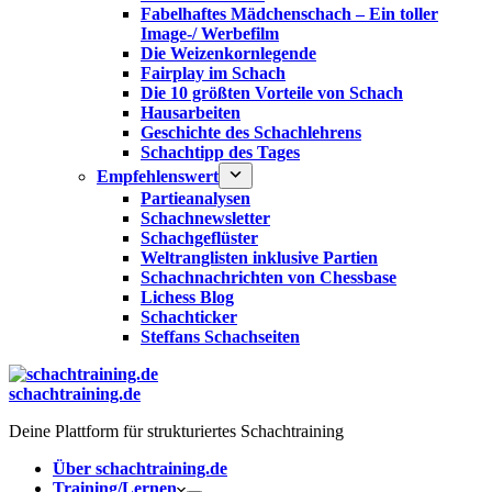
Fabelhaftes Mädchenschach – Ein toller
Image-/ Werbefilm
Die Weizenkornlegende
Fairplay im Schach
Die 10 größten Vorteile von Schach‎
Hausarbeiten
Geschichte des Schachlehrens
Schachtipp des Tages
Empfehlenswert
Partieanalysen
Schachnewsletter
Schachgeflüster
Weltranglisten inklusive Partien
Schachnachrichten von Chessbase
Lichess Blog
Schachticker
Steffans Schachseiten
schachtraining.de
Deine Plattform für strukturiertes Schachtraining
Über schachtraining.de
Training/Lernen