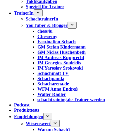
Taktikaufgaben
Speziell für Trainer
TrainerIn
SchachtrainerIn
YouTuber & Blogger
chess4u
Chessemy
Faszination Schach
GM Stefan Kindermann
GM Niclas Huschenbeth
IM Andreas Rupprecht
IM Georgios Souleidis
IM Yaroslav Srokovski
Schachmatt TV
Schachpanda
Schacharena.de
WFM Anna Endreß
Walter Rädler
schachtraining.de Trainer werden
Podcast
Produkttests
Empfehlungen
Wissenswert
Warum Schach?