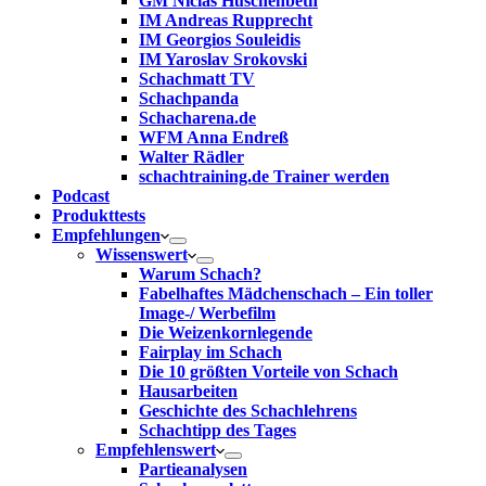
GM Niclas Huschenbeth
IM Andreas Rupprecht
IM Georgios Souleidis
IM Yaroslav Srokovski
Schachmatt TV
Schachpanda
Schacharena.de
WFM Anna Endreß
Walter Rädler
schachtraining.de Trainer werden
Podcast
Produkttests
Empfehlungen
Wissenswert
Warum Schach?
Fabelhaftes Mädchenschach – Ein toller
Image-/ Werbefilm
Die Weizenkornlegende
Fairplay im Schach
Die 10 größten Vorteile von Schach‎
Hausarbeiten
Geschichte des Schachlehrens
Schachtipp des Tages
Empfehlenswert
Partieanalysen