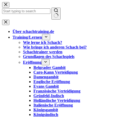
Zum
Inhalt
springen
Keine
Ergebnisse
Über schachtraining.de
Training/Lernen
Wie lerne ich Schach?
Wie bringe ich anderen Schach bei?
Schachtrainer werden
Grundlagen des Schachspiels
Eröffnung
Belgrader Gambit
Caro-Kann Verteidigung
Damengambit
Englische Eröffnung
Evans Gambit
Französische Verteidigung
Grünfeld-Indisch
Holländische Verteidigung
Italienische Eröffnung
Königsgambit
Königsindisch