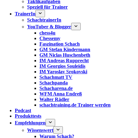
Taktikaufgaben
Speziell für Trainer
TrainerIn
SchachtrainerIn
YouTuber & Blogger
chess4u
Chessemy
Faszination Schach
GM Stefan Kindermann
GM Niclas Huschenbeth
IM Andreas Rupprecht
IM Georgios Souleidis
IM Yaroslav Srokovski
Schachmatt TV
Schachpanda
Schacharena.de
WFM Anna Endreß
Walter Rädler
schachtraining.de Trainer werden
Podcast
Produkttests
Empfehlungen
Wissenswert
Warum Schach?