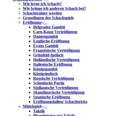
Wie lerne ich Schach?
Wie bringe ich anderen Schach bei?
Schachtrainer werden
Grundlagen des Schachspiels
Eröffnung
Belgrader Gambit
Caro-Kann Verteidigung
Damengambit
Englische Eröffnung
Evans Gambit
Französische Verteidigung
Grünfeld-Indisch
Holländische Verteidigung
Italienische Eröffnung
Königsgambit
Königsindisch
Russische Verteidigung
Schottische Partie
Sizilianische Verteidigung
Skandinavische Verteidigung
Spanische Eröffnung
Eröffnungsfallen/ Schachtricks
Mittelspiel
Taktik
Blogeinträge zur Taktik