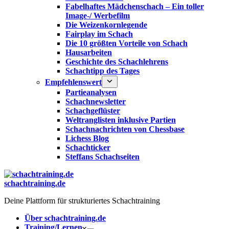
Fabelhaftes Mädchenschach – Ein toller
Image-/ Werbefilm
Die Weizenkornlegende
Fairplay im Schach
Die 10 größten Vorteile von Schach‎
Hausarbeiten
Geschichte des Schachlehrens
Schachtipp des Tages
Empfehlenswert
Partieanalysen
Schachnewsletter
Schachgeflüster
Weltranglisten inklusive Partien
Schachnachrichten von Chessbase
Lichess Blog
Schachticker
Steffans Schachseiten
schachtraining.de
Deine Plattform für strukturiertes Schachtraining
Über schachtraining.de
Training/Lernen