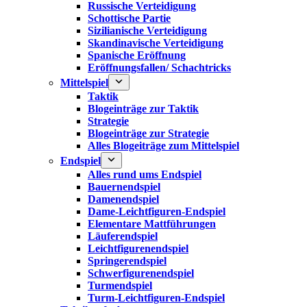
Russische Verteidigung
Schottische Partie
Sizilianische Verteidigung
Skandinavische Verteidigung
Spanische Eröffnung
Eröffnungsfallen/ Schachtricks
Mittelspiel
Taktik
Blogeinträge zur Taktik
Strategie
Blogeinträge zur Strategie
Alles Blogeiträge zum Mittelspiel
Endspiel
Alles rund ums Endspiel
Bauernendspiel
Damenendspiel
Dame-Leichtfiguren-Endspiel
Elementare Mattführungen
Läuferendspiel
Leichtfigurenendspiel
Springerendspiel
Schwerfigurenendspiel
Turmendspiel
Turm-Leichtfiguren-Endspiel