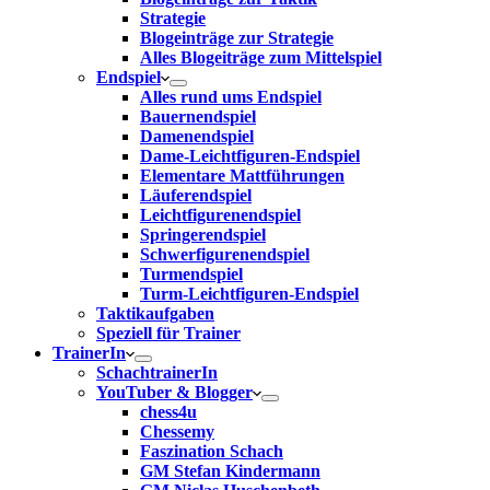
Strategie
Blogeinträge zur Strategie
Alles Blogeiträge zum Mittelspiel
Endspiel
Alles rund ums Endspiel
Bauernendspiel
Damenendspiel
Dame-Leichtfiguren-Endspiel
Elementare Mattführungen
Läuferendspiel
Leichtfigurenendspiel
Springerendspiel
Schwerfigurenendspiel
Turmendspiel
Turm-Leichtfiguren-Endspiel
Taktikaufgaben
Speziell für Trainer
TrainerIn
SchachtrainerIn
YouTuber & Blogger
chess4u
Chessemy
Faszination Schach
GM Stefan Kindermann