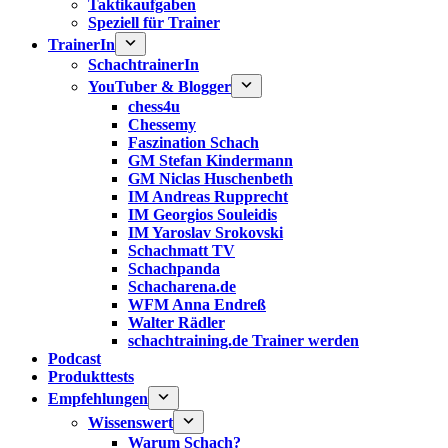
Taktikaufgaben
Speziell für Trainer
TrainerIn
SchachtrainerIn
YouTuber & Blogger
chess4u
Chessemy
Faszination Schach
GM Stefan Kindermann
GM Niclas Huschenbeth
IM Andreas Rupprecht
IM Georgios Souleidis
IM Yaroslav Srokovski
Schachmatt TV
Schachpanda
Schacharena.de
WFM Anna Endreß
Walter Rädler
schachtraining.de Trainer werden
Podcast
Produkttests
Empfehlungen
Wissenswert
Warum Schach?