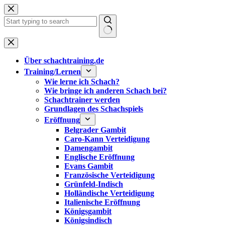
Zum
Inhalt
springen
Keine
Ergebnisse
Über schachtraining.de
Training/Lernen
Wie lerne ich Schach?
Wie bringe ich anderen Schach bei?
Schachtrainer werden
Grundlagen des Schachspiels
Eröffnung
Belgrader Gambit
Caro-Kann Verteidigung
Damengambit
Englische Eröffnung
Evans Gambit
Französische Verteidigung
Grünfeld-Indisch
Holländische Verteidigung
Italienische Eröffnung
Königsgambit
Königsindisch