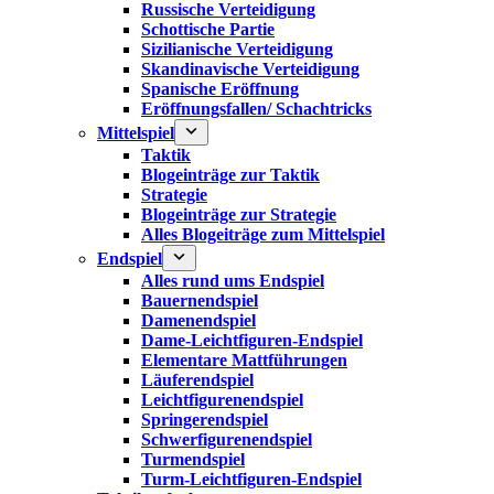
Russische Verteidigung
Schottische Partie
Sizilianische Verteidigung
Skandinavische Verteidigung
Spanische Eröffnung
Eröffnungsfallen/ Schachtricks
Mittelspiel
Taktik
Blogeinträge zur Taktik
Strategie
Blogeinträge zur Strategie
Alles Blogeiträge zum Mittelspiel
Endspiel
Alles rund ums Endspiel
Bauernendspiel
Damenendspiel
Dame-Leichtfiguren-Endspiel
Elementare Mattführungen
Läuferendspiel
Leichtfigurenendspiel
Springerendspiel
Schwerfigurenendspiel
Turmendspiel
Turm-Leichtfiguren-Endspiel