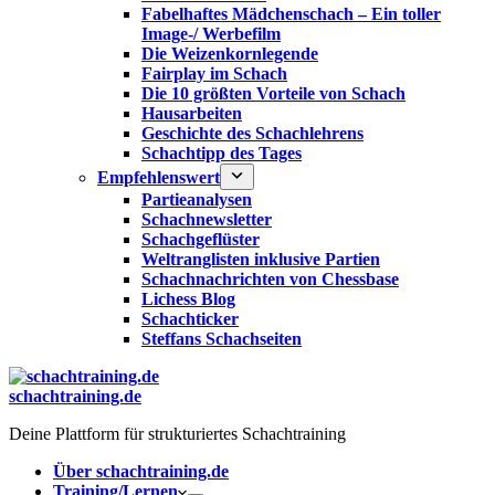
Fabelhaftes Mädchenschach – Ein toller
Image-/ Werbefilm
Die Weizenkornlegende
Fairplay im Schach
Die 10 größten Vorteile von Schach‎
Hausarbeiten
Geschichte des Schachlehrens
Schachtipp des Tages
Empfehlenswert
Partieanalysen
Schachnewsletter
Schachgeflüster
Weltranglisten inklusive Partien
Schachnachrichten von Chessbase
Lichess Blog
Schachticker
Steffans Schachseiten
schachtraining.de
Deine Plattform für strukturiertes Schachtraining
Über schachtraining.de
Training/Lernen