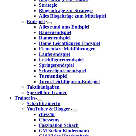
Strategie
Blogeinträge zur Strategie
Alles Blogeiträge zum Mittelspiel
Endspiel
Alles rund ums Endspiel
Bauernendspiel
Damenendspiel
Dame-Leichtfiguren-Endspiel
Elementare Mattführungen
Läuferendspiel
Leichtfigurenendspiel
Springerendspiel
Schwerfigurenendspiel
Turmendspiel
Turm-Leichtfiguren-Endspiel
Taktikaufgaben
Speziell für Trainer
TrainerIn
SchachtrainerIn
YouTuber & Blogger
chess4u
Chessemy
Faszination Schach
GM Stefan Kindermann