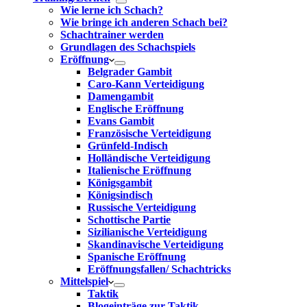
Wie lerne ich Schach?
Wie bringe ich anderen Schach bei?
Schachtrainer werden
Grundlagen des Schachspiels
Eröffnung
Belgrader Gambit
Caro-Kann Verteidigung
Damengambit
Englische Eröffnung
Evans Gambit
Französische Verteidigung
Grünfeld-Indisch
Holländische Verteidigung
Italienische Eröffnung
Königsgambit
Königsindisch
Russische Verteidigung
Schottische Partie
Sizilianische Verteidigung
Skandinavische Verteidigung
Spanische Eröffnung
Eröffnungsfallen/ Schachtricks
Mittelspiel
Taktik
Blogeinträge zur Taktik