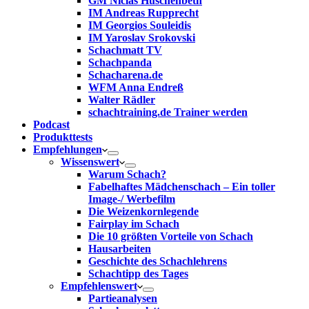
GM Niclas Huschenbeth
IM Andreas Rupprecht
IM Georgios Souleidis
IM Yaroslav Srokovski
Schachmatt TV
Schachpanda
Schacharena.de
WFM Anna Endreß
Walter Rädler
schachtraining.de Trainer werden
Podcast
Produkttests
Empfehlungen
Wissenswert
Warum Schach?
Fabelhaftes Mädchenschach – Ein toller
Image-/ Werbefilm
Die Weizenkornlegende
Fairplay im Schach
Die 10 größten Vorteile von Schach‎
Hausarbeiten
Geschichte des Schachlehrens
Schachtipp des Tages
Empfehlenswert
Partieanalysen