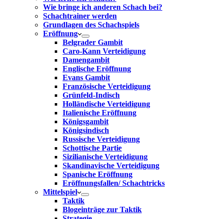
Wie bringe ich anderen Schach bei?
Schachtrainer werden
Grundlagen des Schachspiels
Eröffnung
Belgrader Gambit
Caro-Kann Verteidigung
Damengambit
Englische Eröffnung
Evans Gambit
Französische Verteidigung
Grünfeld-Indisch
Holländische Verteidigung
Italienische Eröffnung
Königsgambit
Königsindisch
Russische Verteidigung
Schottische Partie
Sizilianische Verteidigung
Skandinavische Verteidigung
Spanische Eröffnung
Eröffnungsfallen/ Schachtricks
Mittelspiel
Taktik
Blogeinträge zur Taktik
Strategie