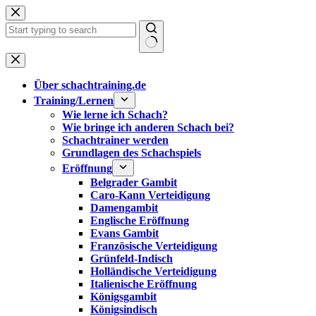
Zum
Inhalt
springen
Keine
Ergebnisse
Über schachtraining.de
Training/Lernen
Wie lerne ich Schach?
Wie bringe ich anderen Schach bei?
Schachtrainer werden
Grundlagen des Schachspiels
Eröffnung
Belgrader Gambit
Caro-Kann Verteidigung
Damengambit
Englische Eröffnung
Evans Gambit
Französische Verteidigung
Grünfeld-Indisch
Holländische Verteidigung
Italienische Eröffnung
Königsgambit
Königsindisch