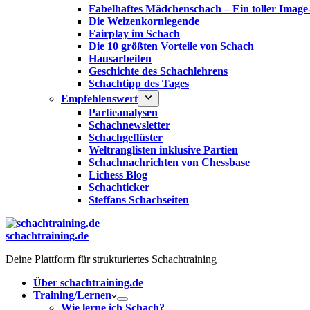
Fabelhaftes Mädchenschach – Ein toller Image
Die Weizenkornlegende
Fairplay im Schach
Die 10 größten Vorteile von Schach‎
Hausarbeiten
Geschichte des Schachlehrens
Schachtipp des Tages
Empfehlenswert
Partieanalysen
Schachnewsletter
Schachgeflüster
Weltranglisten inklusive Partien
Schachnachrichten von Chessbase
Lichess Blog
Schachticker
Steffans Schachseiten
schachtraining.de
Deine Plattform für strukturiertes Schachtraining
Über schachtraining.de
Training/Lernen
Wie lerne ich Schach?