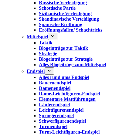
Russische Verteidigung
Schottische Partie
Sizilianische Verteidigung
Skandinavische Verteidigung
Spanische Eröffnung
Eröffnungsfallen/ Schachtricks
Mittelspiel
Taktik
Blogeinträge zur Taktik
Strategie
Blogeinträge zur Strategie
Alles Blogeiträge zum Mittelspiel
Endspiel
Alles rund ums Endspiel
Bauernendspiel
Damenendspiel
Dame-Leichtfiguren-Endspiel
Elementare Mattführungen
Läuferendspiel
Leichtfigurenendspiel
Springerendspiel
Schwerfigurenendspiel
Turmendspiel
Turm-Leichtfiguren-Endspiel