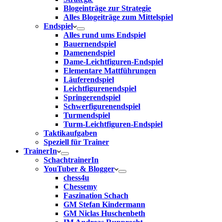
Blogeinträge zur Strategie
Alles Blogeiträge zum Mittelspiel
Endspiel
Alles rund ums Endspiel
Bauernendspiel
Damenendspiel
Dame-Leichtfiguren-Endspiel
Elementare Mattführungen
Läuferendspiel
Leichtfigurenendspiel
Springerendspiel
Schwerfigurenendspiel
Turmendspiel
Turm-Leichtfiguren-Endspiel
Taktikaufgaben
Speziell für Trainer
TrainerIn
SchachtrainerIn
YouTuber & Blogger
chess4u
Chessemy
Faszination Schach
GM Stefan Kindermann
GM Niclas Huschenbeth