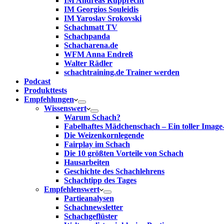
IM Andreas Rupprecht
IM Georgios Souleidis
IM Yaroslav Srokovski
Schachmatt TV
Schachpanda
Schacharena.de
WFM Anna Endreß
Walter Rädler
schachtraining.de Trainer werden
Podcast
Produkttests
Empfehlungen
Wissenswert
Warum Schach?
Fabelhaftes Mädchenschach – Ein toller Image
Die Weizenkornlegende
Fairplay im Schach
Die 10 größten Vorteile von Schach‎
Hausarbeiten
Geschichte des Schachlehrens
Schachtipp des Tages
Empfehlenswert
Partieanalysen
Schachnewsletter
Schachgeflüster