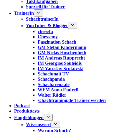
Taktikaufgaben
Speziell für Trainer
TrainerIn
SchachtrainerIn
YouTuber & Blogger
chess4u
Chessemy
Faszination Schach
GM Stefan Kindermann
GM Niclas Huschenbeth
IM Andreas Rupprecht
IM Georgios Souleidis
IM Yaroslav Srokovski
Schachmatt TV
Schachpanda
Schacharena.de
WFM Anna Endreß
Walter Rädler
schachtraining.de Trainer werden
Podcast
Produkttests
Empfehlungen
Wissenswert
Warum Schach?