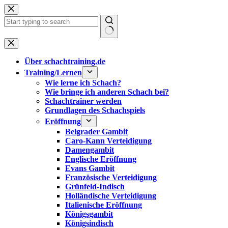
Zum
Inhalt
springen
Keine
Ergebnisse
Über schachtraining.de
Training/Lernen
Wie lerne ich Schach?
Wie bringe ich anderen Schach bei?
Schachtrainer werden
Grundlagen des Schachspiels
Eröffnung
Belgrader Gambit
Caro-Kann Verteidigung
Damengambit
Englische Eröffnung
Evans Gambit
Französische Verteidigung
Grünfeld-Indisch
Holländische Verteidigung
Italienische Eröffnung
Königsgambit
Königsindisch