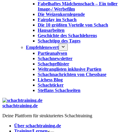
Fabelhaftes Mädchenschach – Ein toller
Image-/ Werbefilm
Die Weizenkornlegende
Fairplay im Schach
Die 10 größten Vorteile von Schach‎
Hausarbeiten
Geschichte des Schachlehrens
Schachtipp des Tages
Empfehlenswert
Partieanalysen
Schachnewsletter
Schachgeflüster
Weltranglisten inklusive Partien
Schachnachrichten von Chessbase
Lichess Blog
Schachticker
Steffans Schachseiten
schachtraining.de
Deine Plattform für strukturiertes Schachtraining
Über schachtraining.de
Training/Lernen