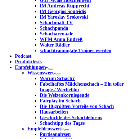
GM Niclas Huschenbeth
IM Andreas Rupprecht
IM Georgios Souleidis
IM Yaroslav Srokovski
Schachmatt TV
Schachpanda
Schacharena.de
WFM Anna Endreß
Walter Rädler
schachtraining.de Trainer werden
Podcast
Produkttests
Empfehlungen
Wissenswert
Warum Schach?
Fabelhaftes Mädchenschach – Ein toller
Image-/ Werbefilm
Die Weizenkornlegende
Fairplay im Schach
Die 10 größten Vorteile von Schach‎
Hausarbeiten
Geschichte des Schachlehrens
Schachtipp des Tages
Empfehlenswert
Partieanalysen