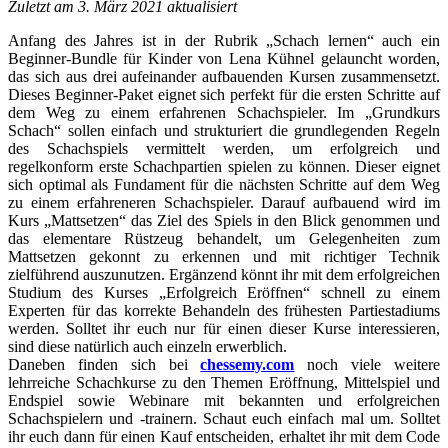
Zuletzt am 3. März 2021 aktualisiert
Anfang des Jahres ist in der Rubrik „Schach lernen“ auch ein
Beginner-Bundle für Kinder von Lena Kühnel gelauncht worden,
das sich aus drei aufeinander aufbauenden Kursen zusammensetzt.
Dieses Beginner-Paket eignet sich perfekt für die ersten Schritte auf
dem Weg zu einem erfahrenen Schachspieler. Im „Grundkurs
Schach“ sollen einfach und strukturiert die grundlegenden Regeln
des Schachspiels vermittelt werden, um erfolgreich und
regelkonform erste Schachpartien spielen zu können. Dieser eignet
sich optimal als Fundament für die nächsten Schritte auf dem Weg
zu einem erfahreneren Schachspieler. Darauf aufbauend wird im
Kurs „Mattsetzen“ das Ziel des Spiels in den Blick genommen und
das elementare Rüstzeug behandelt, um Gelegenheiten zum
Mattsetzen gekonnt zu erkennen und mit richtiger Technik
zielführend auszunutzen. Ergänzend könnt ihr mit dem erfolgreichen
Studium des Kurses „Erfolgreich Eröffnen“ schnell zu einem
Experten für das korrekte Behandeln des frühesten Partiestadiums
werden. Solltet ihr euch nur für einen dieser Kurse interessieren,
sind diese natürlich auch einzeln erwerblich.
Daneben finden sich bei
chessemy.com
noch viele weitere
lehrreiche Schachkurse zu den Themen Eröffnung, Mittelspiel und
Endspiel sowie Webinare mit bekannten und erfolgreichen
Schachspielern und -trainern. Schaut euch einfach mal um. Solltet
ihr euch dann für einen Kauf entscheiden, erhaltet ihr mit dem Code