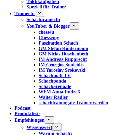
Taktikaufgaben
Speziell für Trainer
TrainerIn
SchachtrainerIn
YouTuber & Blogger
chess4u
Chessemy
Faszination Schach
GM Stefan Kindermann
GM Niclas Huschenbeth
IM Andreas Rupprecht
IM Georgios Souleidis
IM Yaroslav Srokovski
Schachmatt TV
Schachpanda
Schacharena.de
WFM Anna Endreß
Walter Rädler
schachtraining.de Trainer werden
Podcast
Produkttests
Empfehlungen
Wissenswert
Warum Schach?