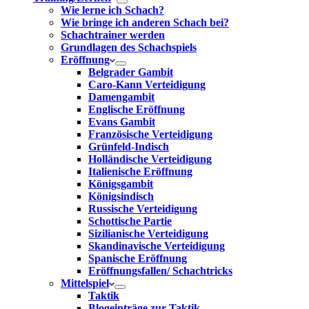
Wie lerne ich Schach?
Wie bringe ich anderen Schach bei?
Schachtrainer werden
Grundlagen des Schachspiels
Eröffnung
Belgrader Gambit
Caro-Kann Verteidigung
Damengambit
Englische Eröffnung
Evans Gambit
Französische Verteidigung
Grünfeld-Indisch
Holländische Verteidigung
Italienische Eröffnung
Königsgambit
Königsindisch
Russische Verteidigung
Schottische Partie
Sizilianische Verteidigung
Skandinavische Verteidigung
Spanische Eröffnung
Eröffnungsfallen/ Schachtricks
Mittelspiel
Taktik
Blogeinträge zur Taktik