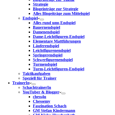
Strategie
Blogeinträge zur Strategie
Alles Blogeiträge zum Mittelspiel
Endspiel
Alles rund ums Endspiel
Bauernendspiel
Damenendspiel
Dame-Leichtfiguren-Endspiel
Elementare Mattführungen
Läuferendspiel
Leichtfigurenendspiel
Springerendspiel
Schwerfigurenendspiel
Turmendspiel
Turm-Leichtfiguren-Endspiel
Taktikaufgaben
Speziell für Trainer
TrainerIn
SchachtrainerIn
YouTuber & Blogger
chess4u
Chessemy
Faszination Schach
GM Stefan Kindermann