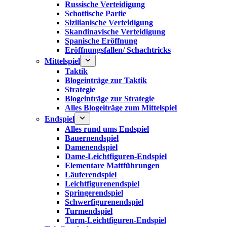
Russische Verteidigung
Schottische Partie
Sizilianische Verteidigung
Skandinavische Verteidigung
Spanische Eröffnung
Eröffnungsfallen/ Schachtricks
Mittelspiel
Taktik
Blogeinträge zur Taktik
Strategie
Blogeinträge zur Strategie
Alles Blogeiträge zum Mittelspiel
Endspiel
Alles rund ums Endspiel
Bauernendspiel
Damenendspiel
Dame-Leichtfiguren-Endspiel
Elementare Mattführungen
Läuferendspiel
Leichtfigurenendspiel
Springerendspiel
Schwerfigurenendspiel
Turmendspiel
Turm-Leichtfiguren-Endspiel