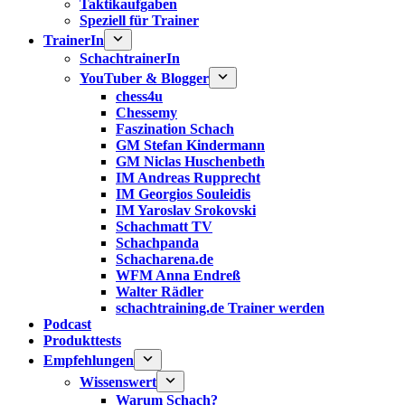
Taktikaufgaben
Speziell für Trainer
TrainerIn
SchachtrainerIn
YouTuber & Blogger
chess4u
Chessemy
Faszination Schach
GM Stefan Kindermann
GM Niclas Huschenbeth
IM Andreas Rupprecht
IM Georgios Souleidis
IM Yaroslav Srokovski
Schachmatt TV
Schachpanda
Schacharena.de
WFM Anna Endreß
Walter Rädler
schachtraining.de Trainer werden
Podcast
Produkttests
Empfehlungen
Wissenswert
Warum Schach?