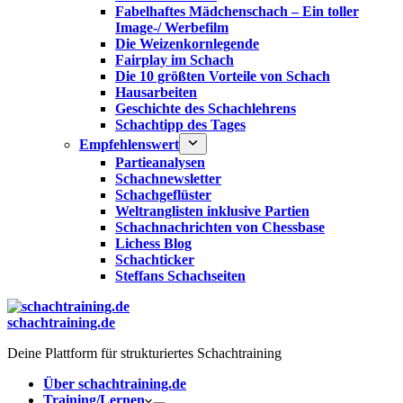
Fabelhaftes Mädchenschach – Ein toller
Image-/ Werbefilm
Die Weizenkornlegende
Fairplay im Schach
Die 10 größten Vorteile von Schach‎
Hausarbeiten
Geschichte des Schachlehrens
Schachtipp des Tages
Empfehlenswert
Partieanalysen
Schachnewsletter
Schachgeflüster
Weltranglisten inklusive Partien
Schachnachrichten von Chessbase
Lichess Blog
Schachticker
Steffans Schachseiten
schachtraining.de
Deine Plattform für strukturiertes Schachtraining
Über schachtraining.de
Training/Lernen