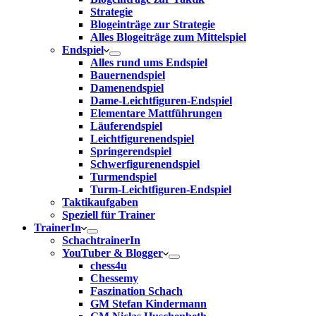
Strategie
Blogeinträge zur Strategie
Alles Blogeiträge zum Mittelspiel
Endspiel
Alles rund ums Endspiel
Bauernendspiel
Damenendspiel
Dame-Leichtfiguren-Endspiel
Elementare Mattführungen
Läuferendspiel
Leichtfigurenendspiel
Springerendspiel
Schwerfigurenendspiel
Turmendspiel
Turm-Leichtfiguren-Endspiel
Taktikaufgaben
Speziell für Trainer
TrainerIn
SchachtrainerIn
YouTuber & Blogger
chess4u
Chessemy
Faszination Schach
GM Stefan Kindermann