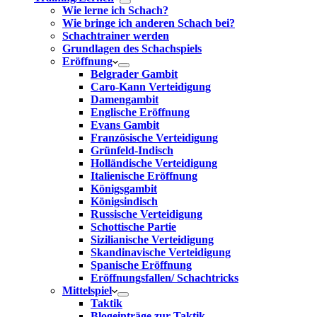
Wie lerne ich Schach?
Wie bringe ich anderen Schach bei?
Schachtrainer werden
Grundlagen des Schachspiels
Eröffnung
Belgrader Gambit
Caro-Kann Verteidigung
Damengambit
Englische Eröffnung
Evans Gambit
Französische Verteidigung
Grünfeld-Indisch
Holländische Verteidigung
Italienische Eröffnung
Königsgambit
Königsindisch
Russische Verteidigung
Schottische Partie
Sizilianische Verteidigung
Skandinavische Verteidigung
Spanische Eröffnung
Eröffnungsfallen/ Schachtricks
Mittelspiel
Taktik
Blogeinträge zur Taktik