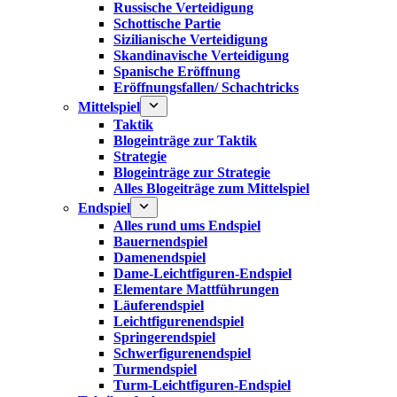
Russische Verteidigung
Schottische Partie
Sizilianische Verteidigung
Skandinavische Verteidigung
Spanische Eröffnung
Eröffnungsfallen/ Schachtricks
Mittelspiel
Taktik
Blogeinträge zur Taktik
Strategie
Blogeinträge zur Strategie
Alles Blogeiträge zum Mittelspiel
Endspiel
Alles rund ums Endspiel
Bauernendspiel
Damenendspiel
Dame-Leichtfiguren-Endspiel
Elementare Mattführungen
Läuferendspiel
Leichtfigurenendspiel
Springerendspiel
Schwerfigurenendspiel
Turmendspiel
Turm-Leichtfiguren-Endspiel