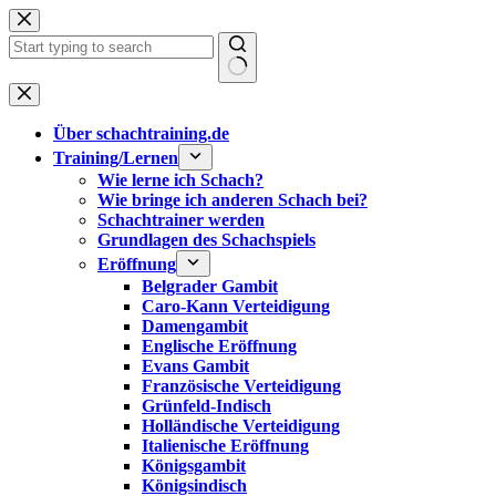
Zum
Inhalt
springen
Keine
Ergebnisse
Über schachtraining.de
Training/Lernen
Wie lerne ich Schach?
Wie bringe ich anderen Schach bei?
Schachtrainer werden
Grundlagen des Schachspiels
Eröffnung
Belgrader Gambit
Caro-Kann Verteidigung
Damengambit
Englische Eröffnung
Evans Gambit
Französische Verteidigung
Grünfeld-Indisch
Holländische Verteidigung
Italienische Eröffnung
Königsgambit
Königsindisch