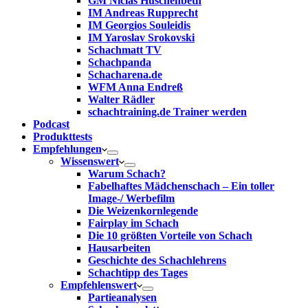
GM Niclas Huschenbeth
IM Andreas Rupprecht
IM Georgios Souleidis
IM Yaroslav Srokovski
Schachmatt TV
Schachpanda
Schacharena.de
WFM Anna Endreß
Walter Rädler
schachtraining.de Trainer werden
Podcast
Produkttests
Empfehlungen
Wissenswert
Warum Schach?
Fabelhaftes Mädchenschach – Ein toller
Image-/ Werbefilm
Die Weizenkornlegende
Fairplay im Schach
Die 10 größten Vorteile von Schach‎
Hausarbeiten
Geschichte des Schachlehrens
Schachtipp des Tages
Empfehlenswert
Partieanalysen