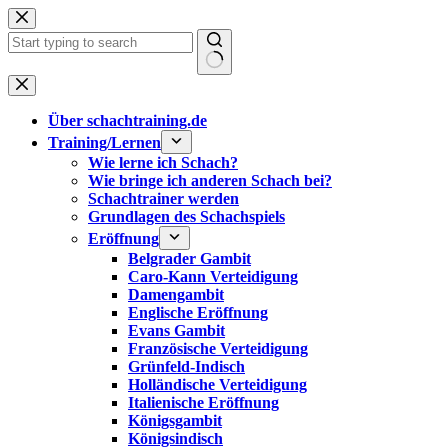
Zum
Inhalt
springen
Keine
Ergebnisse
Über schachtraining.de
Training/Lernen
Wie lerne ich Schach?
Wie bringe ich anderen Schach bei?
Schachtrainer werden
Grundlagen des Schachspiels
Eröffnung
Belgrader Gambit
Caro-Kann Verteidigung
Damengambit
Englische Eröffnung
Evans Gambit
Französische Verteidigung
Grünfeld-Indisch
Holländische Verteidigung
Italienische Eröffnung
Königsgambit
Königsindisch