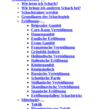
Wie lerne ich Schach?
Wie bringe ich anderen Schach bei?
Schachtrainer werden
Grundlagen des Schachspiels
Eröffnung
Belgrader Gambit
Caro-Kann Verteidigung
Damengambit
Englische Eröffnung
Evans Gambit
Französische Verteidigung
Grünfeld-Indisch
Holländische Verteidigung
Italienische Eröffnung
Königsgambit
Königsindisch
Russische Verteidigung
Schottische Partie
Sizilianische Verteidigung
Skandinavische Verteidigung
Spanische Eröffnung
Eröffnungsfallen/ Schachtricks
Mittelspiel
Taktik
Blogeinträge zur Taktik