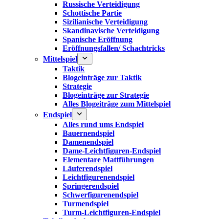
Russische Verteidigung
Schottische Partie
Sizilianische Verteidigung
Skandinavische Verteidigung
Spanische Eröffnung
Eröffnungsfallen/ Schachtricks
Mittelspiel
Taktik
Blogeinträge zur Taktik
Strategie
Blogeinträge zur Strategie
Alles Blogeiträge zum Mittelspiel
Endspiel
Alles rund ums Endspiel
Bauernendspiel
Damenendspiel
Dame-Leichtfiguren-Endspiel
Elementare Mattführungen
Läuferendspiel
Leichtfigurenendspiel
Springerendspiel
Schwerfigurenendspiel
Turmendspiel
Turm-Leichtfiguren-Endspiel