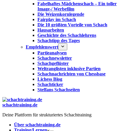
Fabelhaftes Mädchenschach – Ein toller
Image-/ Werbefilm
Die Weizenkornlegende
Fairplay im Schach
Die 10 größten Vorteile von Schach‎
Hausarbeiten
Geschichte des Schachlehrens
Schachtipp des Tages
Empfehlenswert
Partieanalysen
Schachnewsletter
Schachgeflüster
Weltranglisten inklusive Partien
Schachnachrichten von Chessbase
Lichess Blog
Schachticker
Steffans Schachseiten
schachtraining.de
Deine Plattform für strukturiertes Schachtraining
Über schachtraining.de
Training/Lernen