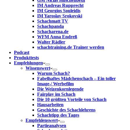
GM Niclas Huschenbeth
IM Andreas Rupprecht
IM Georgios Souleidis
IM Yaroslav Srokovski
Schachmatt TV
Schachpanda
Schacharena.de
WFM Anna Endreß
Walter Rädler
schachtraining.de Trainer werden
Podcast
Produkttests
Empfehlungen
Wissenswert
Warum Schach?
Fabelhaftes Mädchenschach – Ein toller
Image-/ Werbefilm
Die Weizenkornlegende
Fairplay im Schach
Die 10 größten Vorteile von Schach‎
Hausarbeiten
Geschichte des Schachlehrens
Schachtipp des Tages
Empfehlenswert
Partieanalysen