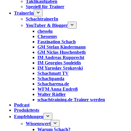
Taktikaufgaben
Speziell für Trainer
TrainerIn
SchachtrainerIn
YouTuber & Blogger
chess4u
Chessemy
Faszination Schach
GM Stefan Kindermann
GM Niclas Huschenbeth
IM Andreas Rupprecht
IM Georgios Souleidis
IM Yaroslav Srokovski
Schachmatt TV
Schachpanda
Schacharena.de
WFM Anna Endreß
Walter Rädler
schachtraining.de Trainer werden
Podcast
Produkttests
Empfehlungen
Wissenswert
Warum Schach?