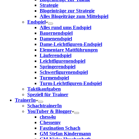
Strategie
Blogeinträge zur Strategie
Alles Blogeiträge zum Mittelspiel
Endspiel
Alles rund ums Endspiel
Bauernendspiel
Damenendspiel
Dame-Leichtfiguren-Endspiel
Elementare Mattführungen
Läuferendspiel
Leichtfigurenendspiel
Springerendspiel
Schwerfigurenendspiel
Turmendspiel
Turm-Leichtfiguren-Endspiel
Taktikaufgaben
Speziell für Trainer
TrainerIn
SchachtrainerIn
YouTuber & Blogger
chess4u
Chessemy
Faszination Schach
GM Stefan Kindermann