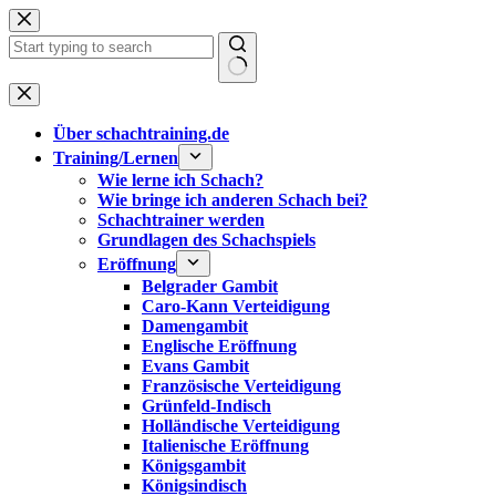
Zum
Inhalt
springen
Keine
Ergebnisse
Über schachtraining.de
Training/Lernen
Wie lerne ich Schach?
Wie bringe ich anderen Schach bei?
Schachtrainer werden
Grundlagen des Schachspiels
Eröffnung
Belgrader Gambit
Caro-Kann Verteidigung
Damengambit
Englische Eröffnung
Evans Gambit
Französische Verteidigung
Grünfeld-Indisch
Holländische Verteidigung
Italienische Eröffnung
Königsgambit
Königsindisch