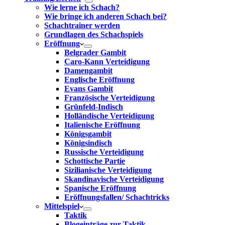
Wie lerne ich Schach?
Wie bringe ich anderen Schach bei?
Schachtrainer werden
Grundlagen des Schachspiels
Eröffnung
Belgrader Gambit
Caro-Kann Verteidigung
Damengambit
Englische Eröffnung
Evans Gambit
Französische Verteidigung
Grünfeld-Indisch
Holländische Verteidigung
Italienische Eröffnung
Königsgambit
Königsindisch
Russische Verteidigung
Schottische Partie
Sizilianische Verteidigung
Skandinavische Verteidigung
Spanische Eröffnung
Eröffnungsfallen/ Schachtricks
Mittelspiel
Taktik
Blogeinträge zur Taktik