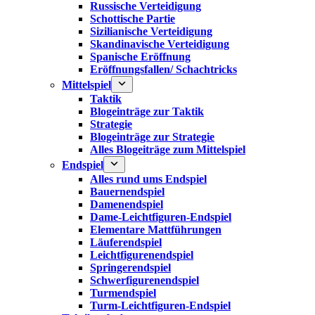
Russische Verteidigung
Schottische Partie
Sizilianische Verteidigung
Skandinavische Verteidigung
Spanische Eröffnung
Eröffnungsfallen/ Schachtricks
Mittelspiel
Taktik
Blogeinträge zur Taktik
Strategie
Blogeinträge zur Strategie
Alles Blogeiträge zum Mittelspiel
Endspiel
Alles rund ums Endspiel
Bauernendspiel
Damenendspiel
Dame-Leichtfiguren-Endspiel
Elementare Mattführungen
Läuferendspiel
Leichtfigurenendspiel
Springerendspiel
Schwerfigurenendspiel
Turmendspiel
Turm-Leichtfiguren-Endspiel