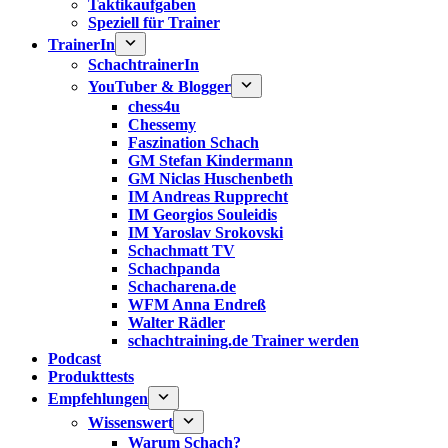
Taktikaufgaben
Speziell für Trainer
TrainerIn
SchachtrainerIn
YouTuber & Blogger
chess4u
Chessemy
Faszination Schach
GM Stefan Kindermann
GM Niclas Huschenbeth
IM Andreas Rupprecht
IM Georgios Souleidis
IM Yaroslav Srokovski
Schachmatt TV
Schachpanda
Schacharena.de
WFM Anna Endreß
Walter Rädler
schachtraining.de Trainer werden
Podcast
Produkttests
Empfehlungen
Wissenswert
Warum Schach?