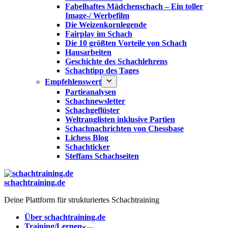
Fabelhaftes Mädchenschach – Ein toller
Image-/ Werbefilm
Die Weizenkornlegende
Fairplay im Schach
Die 10 größten Vorteile von Schach‎
Hausarbeiten
Geschichte des Schachlehrens
Schachtipp des Tages
Empfehlenswert
Partieanalysen
Schachnewsletter
Schachgeflüster
Weltranglisten inklusive Partien
Schachnachrichten von Chessbase
Lichess Blog
Schachticker
Steffans Schachseiten
schachtraining.de
Deine Plattform für strukturiertes Schachtraining
Über schachtraining.de
Training/Lernen