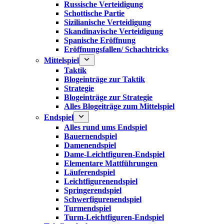
Russische Verteidigung
Schottische Partie
Sizilianische Verteidigung
Skandinavische Verteidigung
Spanische Eröffnung
Eröffnungsfallen/ Schachtricks
Mittelspiel
Taktik
Blogeinträge zur Taktik
Strategie
Blogeinträge zur Strategie
Alles Blogeiträge zum Mittelspiel
Endspiel
Alles rund ums Endspiel
Bauernendspiel
Damenendspiel
Dame-Leichtfiguren-Endspiel
Elementare Mattführungen
Läuferendspiel
Leichtfigurenendspiel
Springerendspiel
Schwerfigurenendspiel
Turmendspiel
Turm-Leichtfiguren-Endspiel