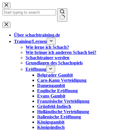
Zum
Inhalt
springen
Keine
Ergebnisse
Über schachtraining.de
Training/Lernen
Wie lerne ich Schach?
Wie bringe ich anderen Schach bei?
Schachtrainer werden
Grundlagen des Schachspiels
Eröffnung
Belgrader Gambit
Caro-Kann Verteidigung
Damengambit
Englische Eröffnung
Evans Gambit
Französische Verteidigung
Grünfeld-Indisch
Holländische Verteidigung
Italienische Eröffnung
Königsgambit
Königsindisch