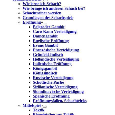
Wie lerne ich Schach?
Wie bringe ich anderen Schach bei?
Schachtrainer werden
Grundlagen des Schachspiels
Eröffnung
Belgrader Gambit
Caro-Kann Verteidigung
Damengambit
Englische Eröffnung
Evans Gambit
Französische Verteidigung
Grünfeld-Indisch
Holländische Verteidigung
Italienische Eröffnung
Königsgambit
Königsindisch
Russische Verteidigung
Schottische Partie
Sizilianische Verteidigung
Skandinavische Verteidigung
Spanische Eröffnung
Eröffnungsfallen/ Schachtricks
Mittelspiel
Taktik
Blogeinträge zur Taktik