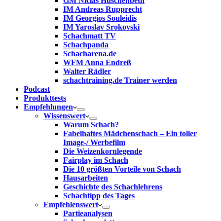
GM Niclas Huschenbeth
IM Andreas Rupprecht
IM Georgios Souleidis
IM Yaroslav Srokovski
Schachmatt TV
Schachpanda
Schacharena.de
WFM Anna Endreß
Walter Rädler
schachtraining.de Trainer werden
Podcast
Produkttests
Empfehlungen
Wissenswert
Warum Schach?
Fabelhaftes Mädchenschach – Ein toller
Image-/ Werbefilm
Die Weizenkornlegende
Fairplay im Schach
Die 10 größten Vorteile von Schach‎
Hausarbeiten
Geschichte des Schachlehrens
Schachtipp des Tages
Empfehlenswert
Partieanalysen