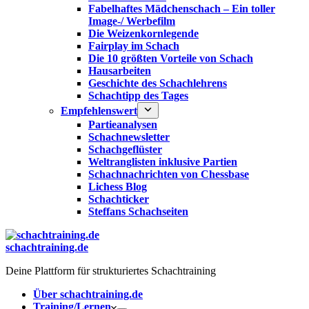
Fabelhaftes Mädchenschach – Ein toller
Image-/ Werbefilm
Die Weizenkornlegende
Fairplay im Schach
Die 10 größten Vorteile von Schach‎
Hausarbeiten
Geschichte des Schachlehrens
Schachtipp des Tages
Empfehlenswert
Partieanalysen
Schachnewsletter
Schachgeflüster
Weltranglisten inklusive Partien
Schachnachrichten von Chessbase
Lichess Blog
Schachticker
Steffans Schachseiten
schachtraining.de
Deine Plattform für strukturiertes Schachtraining
Über schachtraining.de
Training/Lernen