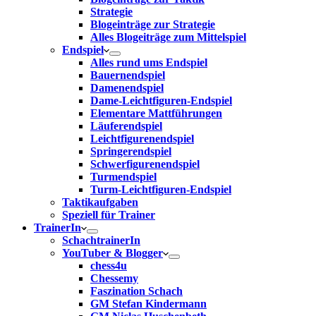
Strategie
Blogeinträge zur Strategie
Alles Blogeiträge zum Mittelspiel
Endspiel
Alles rund ums Endspiel
Bauernendspiel
Damenendspiel
Dame-Leichtfiguren-Endspiel
Elementare Mattführungen
Läuferendspiel
Leichtfigurenendspiel
Springerendspiel
Schwerfigurenendspiel
Turmendspiel
Turm-Leichtfiguren-Endspiel
Taktikaufgaben
Speziell für Trainer
TrainerIn
SchachtrainerIn
YouTuber & Blogger
chess4u
Chessemy
Faszination Schach
GM Stefan Kindermann