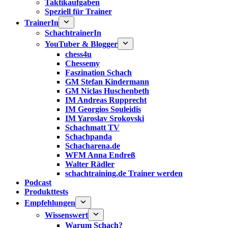
Taktikaufgaben
Speziell für Trainer
TrainerIn
SchachtrainerIn
YouTuber & Blogger
chess4u
Chessemy
Faszination Schach
GM Stefan Kindermann
GM Niclas Huschenbeth
IM Andreas Rupprecht
IM Georgios Souleidis
IM Yaroslav Srokovski
Schachmatt TV
Schachpanda
Schacharena.de
WFM Anna Endreß
Walter Rädler
schachtraining.de Trainer werden
Podcast
Produkttests
Empfehlungen
Wissenswert
Warum Schach?