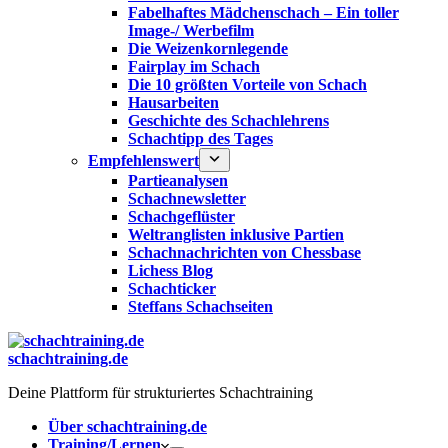
Fabelhaftes Mädchenschach – Ein toller
Image-/ Werbefilm
Die Weizenkornlegende
Fairplay im Schach
Die 10 größten Vorteile von Schach‎
Hausarbeiten
Geschichte des Schachlehrens
Schachtipp des Tages
Empfehlenswert
Partieanalysen
Schachnewsletter
Schachgeflüster
Weltranglisten inklusive Partien
Schachnachrichten von Chessbase
Lichess Blog
Schachticker
Steffans Schachseiten
schachtraining.de
Deine Plattform für strukturiertes Schachtraining
Über schachtraining.de
Training/Lernen