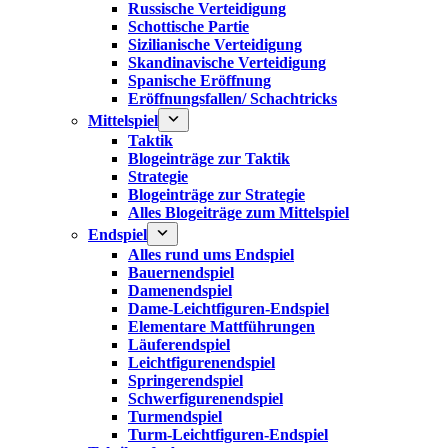
Russische Verteidigung
Schottische Partie
Sizilianische Verteidigung
Skandinavische Verteidigung
Spanische Eröffnung
Eröffnungsfallen/ Schachtricks
Mittelspiel
Taktik
Blogeinträge zur Taktik
Strategie
Blogeinträge zur Strategie
Alles Blogeiträge zum Mittelspiel
Endspiel
Alles rund ums Endspiel
Bauernendspiel
Damenendspiel
Dame-Leichtfiguren-Endspiel
Elementare Mattführungen
Läuferendspiel
Leichtfigurenendspiel
Springerendspiel
Schwerfigurenendspiel
Turmendspiel
Turm-Leichtfiguren-Endspiel