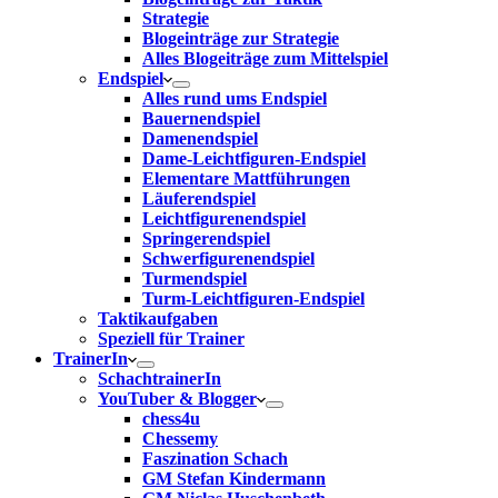
Strategie
Blogeinträge zur Strategie
Alles Blogeiträge zum Mittelspiel
Endspiel
Alles rund ums Endspiel
Bauernendspiel
Damenendspiel
Dame-Leichtfiguren-Endspiel
Elementare Mattführungen
Läuferendspiel
Leichtfigurenendspiel
Springerendspiel
Schwerfigurenendspiel
Turmendspiel
Turm-Leichtfiguren-Endspiel
Taktikaufgaben
Speziell für Trainer
TrainerIn
SchachtrainerIn
YouTuber & Blogger
chess4u
Chessemy
Faszination Schach
GM Stefan Kindermann