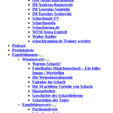
GM Niclas Huschenbeth
IM Andreas Rupprecht
IM Georgios Souleidis
IM Yaroslav Srokovski
Schachmatt TV
Schachpanda
Schacharena.de
WFM Anna Endreß
Walter Rädler
schachtraining.de Trainer werden
Podcast
Produkttests
Empfehlungen
Wissenswert
Warum Schach?
Fabelhaftes Mädchenschach – Ein toller
Image-/ Werbefilm
Die Weizenkornlegende
Fairplay im Schach
Die 10 größten Vorteile von Schach‎
Hausarbeiten
Geschichte des Schachlehrens
Schachtipp des Tages
Empfehlenswert
Partieanalysen