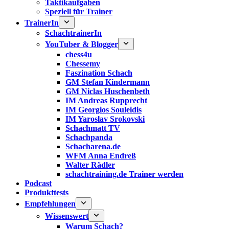
Taktikaufgaben
Speziell für Trainer
TrainerIn
SchachtrainerIn
YouTuber & Blogger
chess4u
Chessemy
Faszination Schach
GM Stefan Kindermann
GM Niclas Huschenbeth
IM Andreas Rupprecht
IM Georgios Souleidis
IM Yaroslav Srokovski
Schachmatt TV
Schachpanda
Schacharena.de
WFM Anna Endreß
Walter Rädler
schachtraining.de Trainer werden
Podcast
Produkttests
Empfehlungen
Wissenswert
Warum Schach?