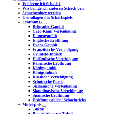
Wie lerne ich Schach?
Wie bringe ich anderen Schach bei?
Schachtrainer werden
Grundlagen des Schachspiels
Eröffnung
Belgrader Gambit
Caro-Kann Verteidigung
Damengambit
Englische Eröffnung
Evans Gambit
Französische Verteidigung
Grünfeld-Indisch
Holländische Verteidigung
Italienische Eröffnung
Königsgambit
Königsindisch
Russische Verteidigung
Schottische Partie
Sizilianische Verteidigung
Skandinavische Verteidigung
Spanische Eröffnung
Eröffnungsfallen/ Schachtricks
Mittelspiel
Taktik
Blogeinträge zur Taktik