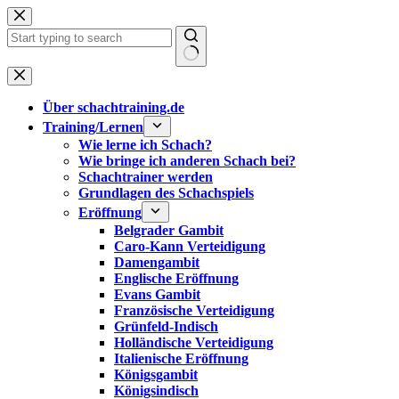
Zum
Inhalt
springen
Keine
Ergebnisse
Über schachtraining.de
Training/Lernen
Wie lerne ich Schach?
Wie bringe ich anderen Schach bei?
Schachtrainer werden
Grundlagen des Schachspiels
Eröffnung
Belgrader Gambit
Caro-Kann Verteidigung
Damengambit
Englische Eröffnung
Evans Gambit
Französische Verteidigung
Grünfeld-Indisch
Holländische Verteidigung
Italienische Eröffnung
Königsgambit
Königsindisch