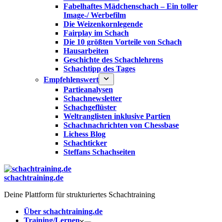
Fabelhaftes Mädchenschach – Ein toller
Image-/ Werbefilm
Die Weizenkornlegende
Fairplay im Schach
Die 10 größten Vorteile von Schach‎
Hausarbeiten
Geschichte des Schachlehrens
Schachtipp des Tages
Empfehlenswert
Partieanalysen
Schachnewsletter
Schachgeflüster
Weltranglisten inklusive Partien
Schachnachrichten von Chessbase
Lichess Blog
Schachticker
Steffans Schachseiten
schachtraining.de
Deine Plattform für strukturiertes Schachtraining
Über schachtraining.de
Training/Lernen