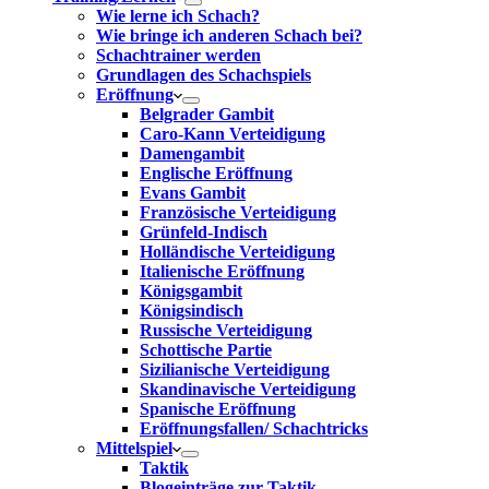
Wie lerne ich Schach?
Wie bringe ich anderen Schach bei?
Schachtrainer werden
Grundlagen des Schachspiels
Eröffnung
Belgrader Gambit
Caro-Kann Verteidigung
Damengambit
Englische Eröffnung
Evans Gambit
Französische Verteidigung
Grünfeld-Indisch
Holländische Verteidigung
Italienische Eröffnung
Königsgambit
Königsindisch
Russische Verteidigung
Schottische Partie
Sizilianische Verteidigung
Skandinavische Verteidigung
Spanische Eröffnung
Eröffnungsfallen/ Schachtricks
Mittelspiel
Taktik
Blogeinträge zur Taktik