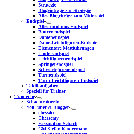
Strategie
Blogeinträge zur Strategie
Alles Blogeiträge zum Mittelspiel
Endspiel
Alles rund ums Endspiel
Bauernendspiel
Damenendspiel
Dame-Leichtfiguren-Endspiel
Elementare Mattführungen
Läuferendspiel
Leichtfigurenendspiel
Springerendspiel
Schwerfigurenendspiel
Turmendspiel
Turm-Leichtfiguren-Endspiel
Taktikaufgaben
Speziell für Trainer
TrainerIn
SchachtrainerIn
YouTuber & Blogger
chess4u
Chessemy
Faszination Schach
GM Stefan Kindermann