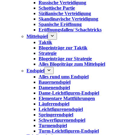
Russische Verteidigung
Schottische Partie
Sizilianische Verteidigung
Skandinavische Verteidigung
Spanische Eröffnung
Eröffnungsfallen/ Schachtricks
Mittelspiel
Taktik
Blogeinträge zur Taktik
Strategie
Blogeinträge zur Strategie
Alles Blogeiträge zum Mittelspiel
Endspiel
Alles rund ums Endspiel
Bauernendspiel
Damenendspiel
Dame-Leichtfiguren-Endspiel
Elementare Mattführungen
Läuferendspiel
Leichtfigurenendspiel
Springerendspiel
Schwerfigurenendspiel
Turmendspiel
Turm-Leichtfiguren-Endspiel