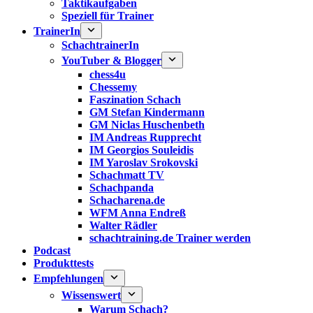
Taktikaufgaben
Speziell für Trainer
TrainerIn
SchachtrainerIn
YouTuber & Blogger
chess4u
Chessemy
Faszination Schach
GM Stefan Kindermann
GM Niclas Huschenbeth
IM Andreas Rupprecht
IM Georgios Souleidis
IM Yaroslav Srokovski
Schachmatt TV
Schachpanda
Schacharena.de
WFM Anna Endreß
Walter Rädler
schachtraining.de Trainer werden
Podcast
Produkttests
Empfehlungen
Wissenswert
Warum Schach?