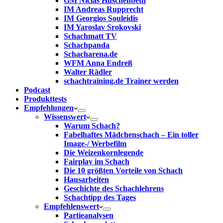
GM Niclas Huschenbeth
IM Andreas Rupprecht
IM Georgios Souleidis
IM Yaroslav Srokovski
Schachmatt TV
Schachpanda
Schacharena.de
WFM Anna Endreß
Walter Rädler
schachtraining.de Trainer werden
Podcast
Produkttests
Empfehlungen
Wissenswert
Warum Schach?
Fabelhaftes Mädchenschach – Ein toller
Image-/ Werbefilm
Die Weizenkornlegende
Fairplay im Schach
Die 10 größten Vorteile von Schach‎
Hausarbeiten
Geschichte des Schachlehrens
Schachtipp des Tages
Empfehlenswert
Partieanalysen