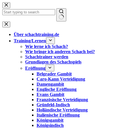
Zum
Inhalt
springen
Keine
Ergebnisse
Über schachtraining.de
Training/Lernen
Wie lerne ich Schach?
Wie bringe ich anderen Schach bei?
Schachtrainer werden
Grundlagen des Schachspiels
Eröffnung
Belgrader Gambit
Caro-Kann Verteidigung
Damengambit
Englische Eröffnung
Evans Gambit
Französische Verteidigung
Grünfeld-Indisch
Holländische Verteidigung
Italienische Eröffnung
Königsgambit
Königsindisch