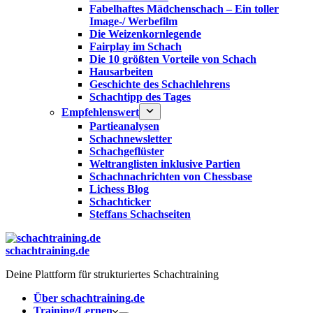
Fabelhaftes Mädchenschach – Ein toller
Image-/ Werbefilm
Die Weizenkornlegende
Fairplay im Schach
Die 10 größten Vorteile von Schach‎
Hausarbeiten
Geschichte des Schachlehrens
Schachtipp des Tages
Empfehlenswert
Partieanalysen
Schachnewsletter
Schachgeflüster
Weltranglisten inklusive Partien
Schachnachrichten von Chessbase
Lichess Blog
Schachticker
Steffans Schachseiten
schachtraining.de
Deine Plattform für strukturiertes Schachtraining
Über schachtraining.de
Training/Lernen