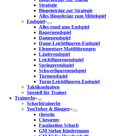
Strategie
Blogeinträge zur Strategie
Alles Blogeiträge zum Mittelspiel
Endspiel
Alles rund ums Endspiel
Bauernendspiel
Damenendspiel
Dame-Leichtfiguren-Endspiel
Elementare Mattführungen
Läuferendspiel
Leichtfigurenendspiel
Springerendspiel
Schwerfigurenendspiel
Turmendspiel
Turm-Leichtfiguren-Endspiel
Taktikaufgaben
Speziell für Trainer
TrainerIn
SchachtrainerIn
YouTuber & Blogger
chess4u
Chessemy
Faszination Schach
GM Stefan Kindermann