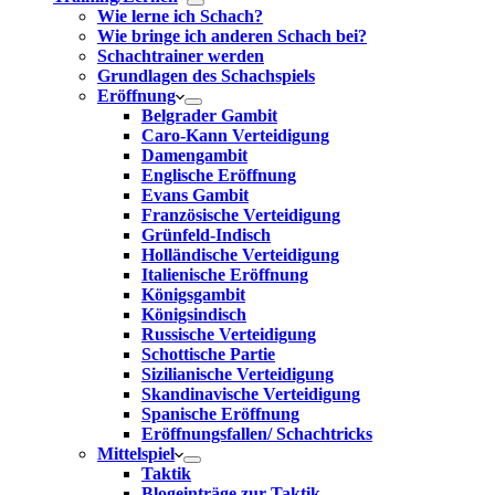
Wie lerne ich Schach?
Wie bringe ich anderen Schach bei?
Schachtrainer werden
Grundlagen des Schachspiels
Eröffnung
Belgrader Gambit
Caro-Kann Verteidigung
Damengambit
Englische Eröffnung
Evans Gambit
Französische Verteidigung
Grünfeld-Indisch
Holländische Verteidigung
Italienische Eröffnung
Königsgambit
Königsindisch
Russische Verteidigung
Schottische Partie
Sizilianische Verteidigung
Skandinavische Verteidigung
Spanische Eröffnung
Eröffnungsfallen/ Schachtricks
Mittelspiel
Taktik
Blogeinträge zur Taktik