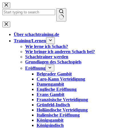
Zum
Inhalt
springen
Keine
Ergebnisse
Über schachtraining.de
Training/Lernen
Wie lerne ich Schach?
Wie bringe ich anderen Schach bei?
Schachtrainer werden
Grundlagen des Schachspiels
Eröffnung
Belgrader Gambit
Caro-Kann Verteidigung
Damengambit
Englische Eröffnung
Evans Gambit
Französische Verteidigung
Grünfeld-Indisch
Holländische Verteidigung
Italienische Eröffnung
Königsgambit
Königsindisch