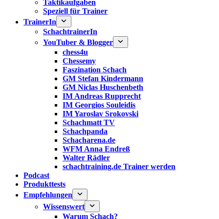
Taktikaufgaben
Speziell für Trainer
TrainerIn
SchachtrainerIn
YouTuber & Blogger
chess4u
Chessemy
Faszination Schach
GM Stefan Kindermann
GM Niclas Huschenbeth
IM Andreas Rupprecht
IM Georgios Souleidis
IM Yaroslav Srokovski
Schachmatt TV
Schachpanda
Schacharena.de
WFM Anna Endreß
Walter Rädler
schachtraining.de Trainer werden
Podcast
Produkttests
Empfehlungen
Wissenswert
Warum Schach?