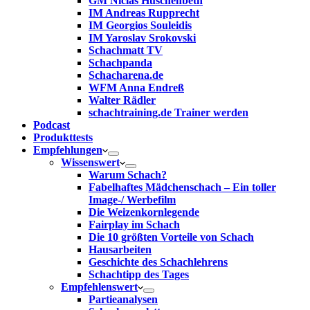
GM Niclas Huschenbeth
IM Andreas Rupprecht
IM Georgios Souleidis
IM Yaroslav Srokovski
Schachmatt TV
Schachpanda
Schacharena.de
WFM Anna Endreß
Walter Rädler
schachtraining.de Trainer werden
Podcast
Produkttests
Empfehlungen
Wissenswert
Warum Schach?
Fabelhaftes Mädchenschach – Ein toller
Image-/ Werbefilm
Die Weizenkornlegende
Fairplay im Schach
Die 10 größten Vorteile von Schach‎
Hausarbeiten
Geschichte des Schachlehrens
Schachtipp des Tages
Empfehlenswert
Partieanalysen