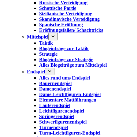
Russische Verteidigung
Schottische Partie
Sizilianische Verteidigung
Skandinavische Verteidigung
Spanische Eröffnung
Eröffnungsfallen/ Schachtricks
Mittelspiel
Taktik
Blogeinträge zur Taktik
Strategie
Blogeinträge zur Strategie
Alles Blogeiträge zum Mittelspiel
Endspiel
Alles rund ums Endspiel
Bauernendspiel
Damenendspiel
Dame-Leichtfiguren-Endspiel
Elementare Mattführungen
Läuferendspiel
Leichtfigurenendspiel
Springerendspiel
Schwerfigurenendspiel
Turmendspiel
Turm-Leichtfiguren-Endspiel