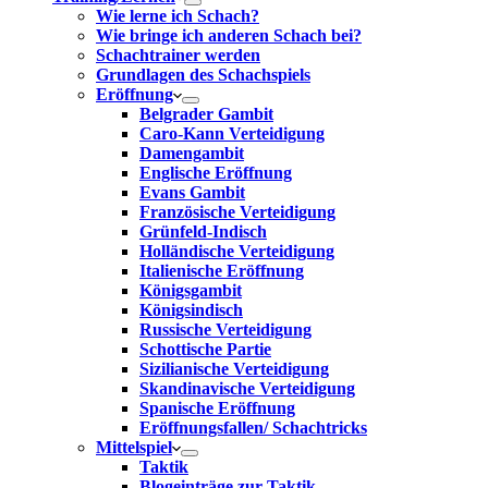
Wie lerne ich Schach?
Wie bringe ich anderen Schach bei?
Schachtrainer werden
Grundlagen des Schachspiels
Eröffnung
Belgrader Gambit
Caro-Kann Verteidigung
Damengambit
Englische Eröffnung
Evans Gambit
Französische Verteidigung
Grünfeld-Indisch
Holländische Verteidigung
Italienische Eröffnung
Königsgambit
Königsindisch
Russische Verteidigung
Schottische Partie
Sizilianische Verteidigung
Skandinavische Verteidigung
Spanische Eröffnung
Eröffnungsfallen/ Schachtricks
Mittelspiel
Taktik
Blogeinträge zur Taktik