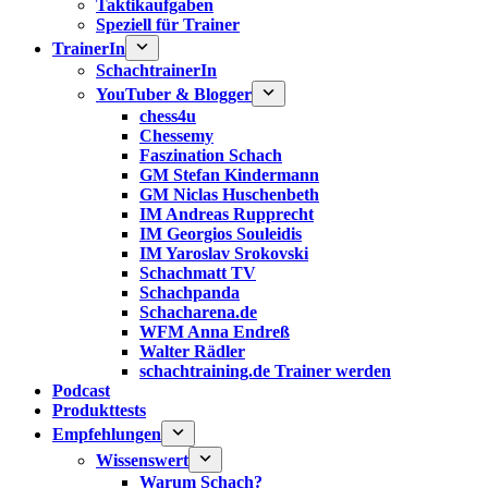
Taktikaufgaben
Speziell für Trainer
TrainerIn
SchachtrainerIn
YouTuber & Blogger
chess4u
Chessemy
Faszination Schach
GM Stefan Kindermann
GM Niclas Huschenbeth
IM Andreas Rupprecht
IM Georgios Souleidis
IM Yaroslav Srokovski
Schachmatt TV
Schachpanda
Schacharena.de
WFM Anna Endreß
Walter Rädler
schachtraining.de Trainer werden
Podcast
Produkttests
Empfehlungen
Wissenswert
Warum Schach?