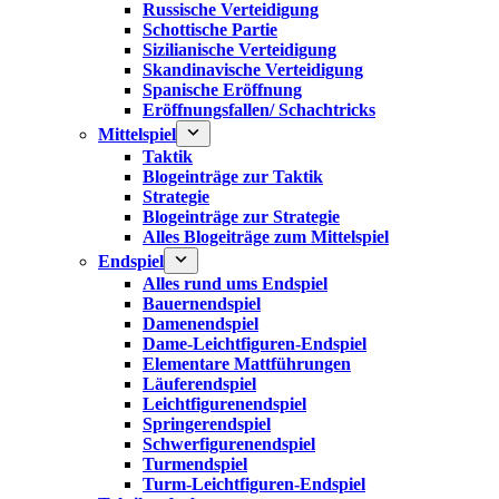
Russische Verteidigung
Schottische Partie
Sizilianische Verteidigung
Skandinavische Verteidigung
Spanische Eröffnung
Eröffnungsfallen/ Schachtricks
Mittelspiel
Taktik
Blogeinträge zur Taktik
Strategie
Blogeinträge zur Strategie
Alles Blogeiträge zum Mittelspiel
Endspiel
Alles rund ums Endspiel
Bauernendspiel
Damenendspiel
Dame-Leichtfiguren-Endspiel
Elementare Mattführungen
Läuferendspiel
Leichtfigurenendspiel
Springerendspiel
Schwerfigurenendspiel
Turmendspiel
Turm-Leichtfiguren-Endspiel