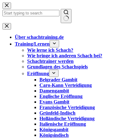
Zum
Inhalt
springen
Keine
Ergebnisse
Über schachtraining.de
Training/Lernen
Wie lerne ich Schach?
Wie bringe ich anderen Schach bei?
Schachtrainer werden
Grundlagen des Schachspiels
Eröffnung
Belgrader Gambit
Caro-Kann Verteidigung
Damengambit
Englische Eröffnung
Evans Gambit
Französische Verteidigung
Grünfeld-Indisch
Holländische Verteidigung
Italienische Eröffnung
Königsgambit
Königsindisch