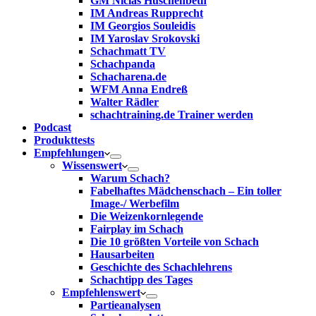
GM Niclas Huschenbeth
IM Andreas Rupprecht
IM Georgios Souleidis
IM Yaroslav Srokovski
Schachmatt TV
Schachpanda
Schacharena.de
WFM Anna Endreß
Walter Rädler
schachtraining.de Trainer werden
Podcast
Produkttests
Empfehlungen
Wissenswert
Warum Schach?
Fabelhaftes Mädchenschach – Ein toller
Image-/ Werbefilm
Die Weizenkornlegende
Fairplay im Schach
Die 10 größten Vorteile von Schach‎
Hausarbeiten
Geschichte des Schachlehrens
Schachtipp des Tages
Empfehlenswert
Partieanalysen