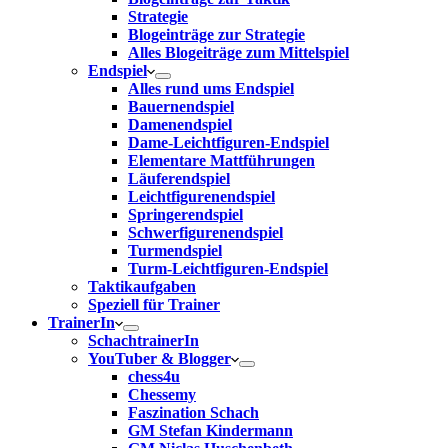
Strategie
Blogeinträge zur Strategie
Alles Blogeiträge zum Mittelspiel
Endspiel
Alles rund ums Endspiel
Bauernendspiel
Damenendspiel
Dame-Leichtfiguren-Endspiel
Elementare Mattführungen
Läuferendspiel
Leichtfigurenendspiel
Springerendspiel
Schwerfigurenendspiel
Turmendspiel
Turm-Leichtfiguren-Endspiel
Taktikaufgaben
Speziell für Trainer
TrainerIn
SchachtrainerIn
YouTuber & Blogger
chess4u
Chessemy
Faszination Schach
GM Stefan Kindermann