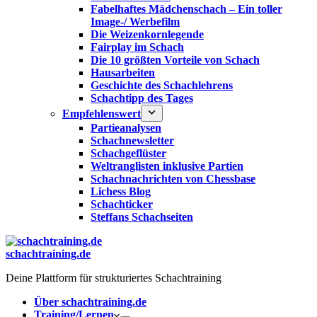
Fabelhaftes Mädchenschach – Ein toller
Image-/ Werbefilm
Die Weizenkornlegende
Fairplay im Schach
Die 10 größten Vorteile von Schach‎
Hausarbeiten
Geschichte des Schachlehrens
Schachtipp des Tages
Empfehlenswert
Partieanalysen
Schachnewsletter
Schachgeflüster
Weltranglisten inklusive Partien
Schachnachrichten von Chessbase
Lichess Blog
Schachticker
Steffans Schachseiten
schachtraining.de
Deine Plattform für strukturiertes Schachtraining
Über schachtraining.de
Training/Lernen